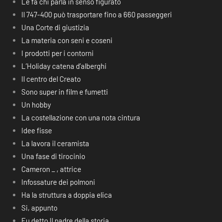
Le fa chi parla in senso figurato
Il 747-400 può trasportare fino a 660 passeggeri
Una Corte di giustizia
La materia con seni e coseni
I prodotti per i contorni
L’Holiday catena d’alberghi
Il centro del Creato
Sono super in film e fumetti
Un hobby
La costellazione con una nota cintura
Idee fisse
La lavora il ceramista
Una fase di tirocinio
Cameron _ , attrice
Infossature dei polmoni
Ha la struttura a doppia elica
Si, appunto
Fu detto Il padre della storia