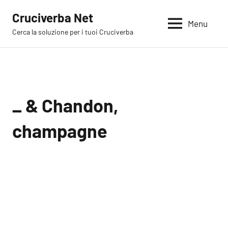
Vai
Cruciverba Net
al
Menu
Cerca la soluzione per i tuoi Cruciverba
contenuto
_ & Chandon,
champagne