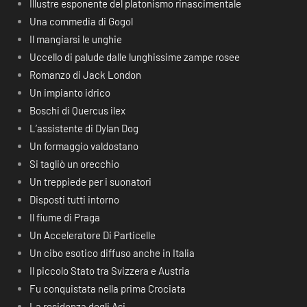
Illustre esponente del platonismo rinascimentale
Una commedia di Gogol
Il mangiarsi le unghie
Uccello di palude dalle lunghissime zampe rosee
Romanzo di Jack London
Un impianto idrico
Boschi di Quercus ilex
L’assistente di Dylan Dog
Un formaggio valdostano
Si tagliò un orecchio
Un treppiede per i suonatori
Disposti tutti intorno
Il fiume di Praga
Un Acceleratore Di Particelle
Un cibo esotico diffuso anche in Italia
Il piccolo Stato tra Svizzera e Austria
Fu conquistata nella prima Crociata
La residenza degli Asi