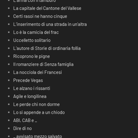
L’arma con il tamburo
La capitale del Cantone del Vallese
Certi rasoi ne hanno cinque
L’inserimento di una strada in un’altra
Lo è la camicia del frac
Uccelletto solitario
L’autore di Storie di ordinaria follia
Ricoprono le pigne
Il romanziere di Senza famiglia
La nocciola dei Francesi
Precede Vegas
Le alzano i rissanti
Agile e longilinea
Le perde chi non dorme
Lo si appende a un chiodo
ABI, CAB e _
Dire di no
_ avvisato mezzo salvato