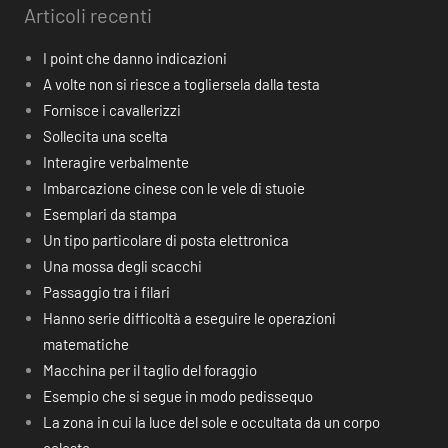
Articoli recenti
I point che danno indicazioni
A volte non si riesce a togliersela dalla testa
Fornisce i cavallerizzi
Sollecita una scelta
Interagire verbalmente
Imbarcazione cinese con le vele di stuoie
Esemplari da stampa
Un tipo particolare di posta elettronica
Una mossa degli scacchi
Passaggio tra i filari
Hanno serie difficoltà a eseguire le operazioni
matematiche
Macchina per il taglio del foraggio
Esempio che si segue in modo pedissequo
La zona in cui la luce del sole e occultata da un corpo