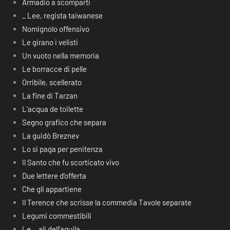
Armadio a scomparti
_ Lee, regista taiwanese
Nomignolo offensivo
Le girano i velisti
Un vuoto nella memoria
Le borracce di pelle
Orribile, scellerato
La fine di Tarzan
L’acqua de toilette
Segno grafico che separa
La guidò Breznev
Lo si paga per penitenza
Il Santo che fu scorticato vivo
Due lettere d’offerta
Che gli appartiene
Il Terence che scrisse la commedia Tavole separate
Legumi commestibili
Le… ali dell’aquila