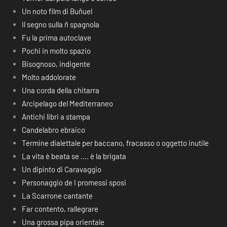
Un noto film di Buñuel
Il segno sulla ñ spagnola
Fu la prima autoclave
Pochi in molto spazio
Bisognoso, indigente
Molto addolorate
Una corda della chitarra
Arcipelago del Mediterraneo
Antichi libri a stampa
Candelabro ebraico
Termine dialettale per baccano, fracasso o oggetto inutile
La vita è beata se …. è la brigata
Un dipinto di Caravaggio
Personaggio de I promessi sposi
La Scarrone cantante
Far contento, rallegrare
Una grossa pipa orientale