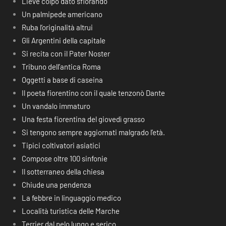
Lieve colpo dato sfiorando
Un palmipede americano
Ruba l’originalità altrui
Gli Argentini della capitale
Si recita con il Pater Noster
Tribuno dell’antica Roma
Oggetti a base di caseina
Il poeta fiorentino con il quale tenzonò Dante
Un vandalo immaturo
Una festa fiorentina del giovedì grasso
Si tengono sempre aggiornati malgrado l’età.
Tipici coltivatori asiatici
Compose oltre 100 sinfonie
Il sotterraneo della chiesa
Chiude una pendenza
La febbre in linguaggio medico
Località turistica delle Marche
Terrier dal pelo lungo e serico