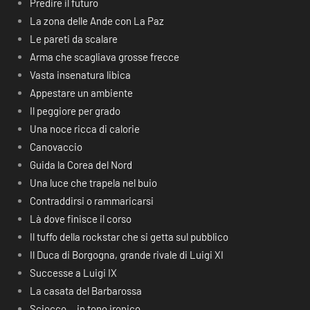
Predire il futuro
La zona delle Ande con La Paz
Le pareti da scalare
Arma che scagliava grosse frecce
Vasta insenatura libica
Appestare un ambiente
Il peggiore per grado
Una noce ricca di calorie
Canovaccio
Guida la Corea del Nord
Una luce che trapela nel buio
Contraddirsi o rammaricarsi
Là dove finisce il corso
Il tuffo della rockstar che si getta sul pubblico
Il Duca di Borgogna, grande rivale di Luigi XI
Successe a Luigi IX
La casata del Barbarossa
Sciocco… in tono ironico