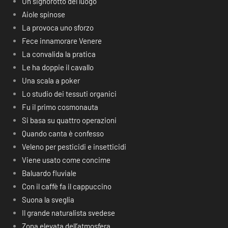
Un signorotto del luogo
Aiole spinose
La provoca uno sforzo
Fece innamorare Venere
La convalida la pratica
Le ha doppie il cavallo
Una scala a poker
Lo studio dei tessuti organici
Fu il primo cosmonauta
Si basa su quattro operazioni
Quando canta è confesso
Veleno per pesticidi e insetticidi
Viene usato come concime
Baluardo fluviale
Con il caffè fa il cappuccino
Suona la sveglia
Il grande naturalista svedese
Zona elevata dell’atmosfera