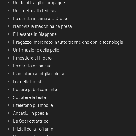
Un demi tra gli champagne
Un… detto alla tedesca
La scritta in cima alla Croce
Manovra la macchina da presa
É Levante in Giappone
Il ragazzo imbranato in tutto tranne che con la tecnologia
Un’irritazione della pelle
Il mestiere di Figaro
La sorella ne ha due
L’andatura a briglia sciolta
I re delle foreste
Lodare pubblicamente
Scuotere la testa
Il telefono più mobile
Andati… in poesia
La Scarlett attrice
Iniziali della Toffanin