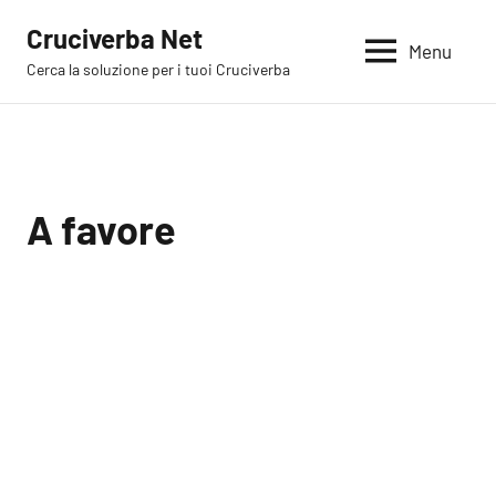
Vai
Cruciverba Net
al
Menu
Cerca la soluzione per i tuoi Cruciverba
contenuto
A favore