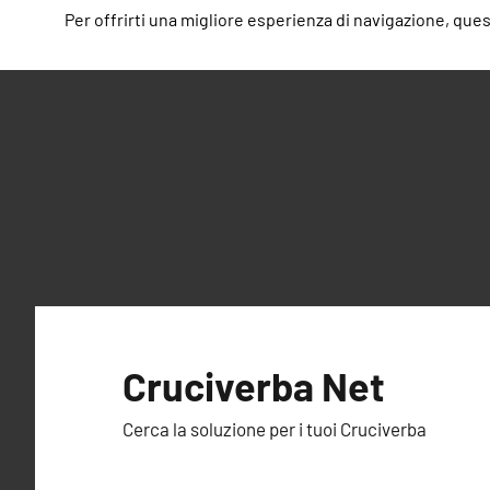
Per offrirti una migliore esperienza di navigazione, questo
Vai
al
Cruciverba Net
contenuto
Cerca la soluzione per i tuoi Cruciverba