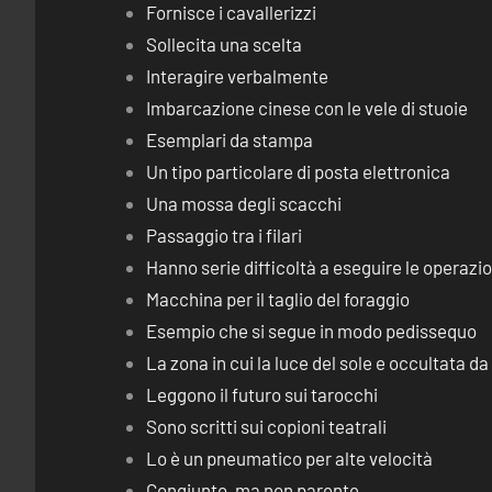
Fornisce i cavallerizzi
Sollecita una scelta
Interagire verbalmente
Imbarcazione cinese con le vele di stuoie
Esemplari da stampa
Un tipo particolare di posta elettronica
Una mossa degli scacchi
Passaggio tra i filari
Hanno serie difficoltà a eseguire le operaz
Macchina per il taglio del foraggio
Esempio che si segue in modo pedissequo
La zona in cui la luce del sole e occultata d
Leggono il futuro sui tarocchi
Sono scritti sui copioni teatrali
Lo è un pneumatico per alte velocità
Congiunto, ma non parente