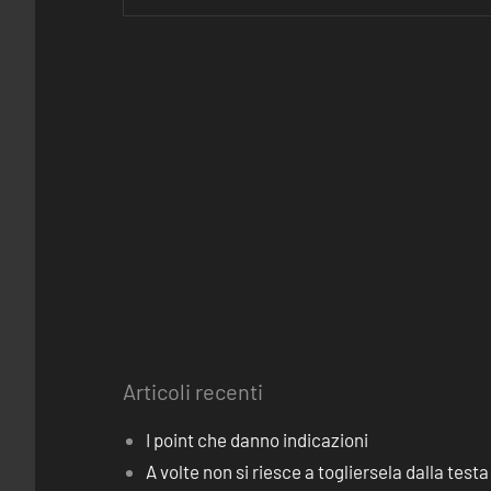
Articoli recenti
I point che danno indicazioni
A volte non si riesce a togliersela dalla testa