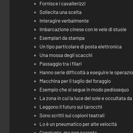
Fornisce i cavallerizzi
Sollecita una scelta
Interagire verbalmente
Imbarcazione cinese con le vele di stuoie
Esemplari da stampa
Un tipo particolare di posta elettronica
Una mossa degli scacchi
Passaggio tra i filari
Hanno serie difficoltà a eseguire le operaz
Macchina per il taglio del foraggio
Esempio che si segue in modo pedissequo
La zona in cui la luce del sole e occultata d
Leggono il futuro sui tarocchi
Sono scritti sui copioni teatrali
Lo è un pneumatico per alte velocità
Congiunto, ma non parente