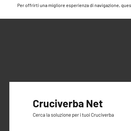
Per offrirti una migliore esperienza di navigazione, questo
Vai
al
Cruciverba Net
contenuto
Cerca la soluzione per i tuoi Cruciverba