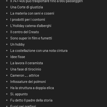
Il 747-400 può trasportare fino a 660 passeggeri
Una Corte di giustizia
La materia con seni e coseni
I prodotti per i contorni
L’Holiday catena d’alberghi
Il centro del Creato
Sono super in film e fumetti
Un hobby
La costellazione con una nota cintura
Idee fisse
La lavora il ceramista
Una fase di tirocinio
Cameron _ , attrice
Infossature dei polmoni
Ha la struttura a doppia elica
Si, appunto
Fu detto Il padre della storia
Fuori nei prefissi