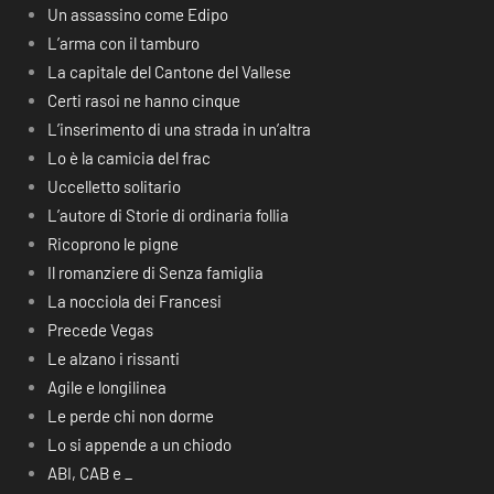
Un assassino come Edipo
L’arma con il tamburo
La capitale del Cantone del Vallese
Certi rasoi ne hanno cinque
L’inserimento di una strada in un’altra
Lo è la camicia del frac
Uccelletto solitario
L’autore di Storie di ordinaria follia
Ricoprono le pigne
Il romanziere di Senza famiglia
La nocciola dei Francesi
Precede Vegas
Le alzano i rissanti
Agile e longilinea
Le perde chi non dorme
Lo si appende a un chiodo
ABI, CAB e _