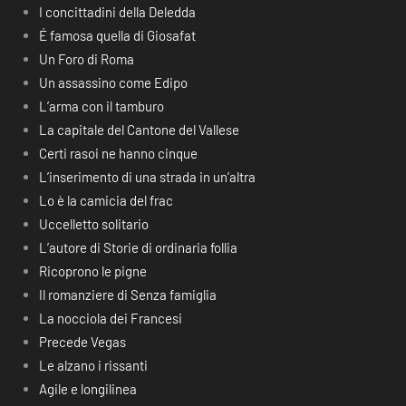
I concittadini della Deledda
É famosa quella di Giosafat
Un Foro di Roma
Un assassino come Edipo
L’arma con il tamburo
La capitale del Cantone del Vallese
Certi rasoi ne hanno cinque
L’inserimento di una strada in un’altra
Lo è la camicia del frac
Uccelletto solitario
L’autore di Storie di ordinaria follia
Ricoprono le pigne
Il romanziere di Senza famiglia
La nocciola dei Francesi
Precede Vegas
Le alzano i rissanti
Agile e longilinea