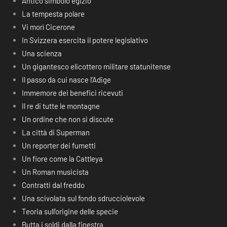
Antico simbolo egizio
La tempesta polare
Vi morì Cicerone
In Svizzera esercita il potere legislativo
Una scienza
Un gigantesco elicottero militare statunitense
Il passo da cui nasce l’Adige
Immemore dei benefici ricevuti
Il re di tutte le montagne
Un ordine che non si discute
La città di Superman
Un reporter dei fumetti
Un fiore come la Cattleya
Un Roman musicista
Contratti dal freddo
Una scivolata sul fondo sdrucciolevole
Teoria sull’origine delle specie
Butta i soldi dalla finestra