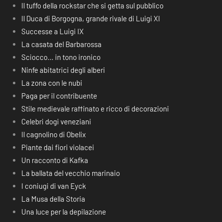
Il tuffo della rockstar che si getta sul pubblico
Il Duca di Borgogna, grande rivale di Luigi XI
Successe a Luigi IX
La casata del Barbarossa
Sciocco… in tono ironico
Ninfe abitatrici degli alberi
La zona con le nubi
Paga per il contribuente
Stile medievale raffinato e ricco di decorazioni
Celebri dogi veneziani
Il cagnolino di Obelix
Piante dai fiori violacei
Un racconto di Kafka
La ballata del vecchio marinaio
I coniugi di van Eyck
La Musa della Storia
Una luce per la depilazione