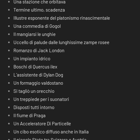
Una stazione che orbitava
Termine ultimo, scadenza
Illustre esponente del platonismo rinascimentale
Una commedia di Gogol
Il mangiarsi le unghie
Uccello di palude dalle lunghissime zampe rosee
Romanzo di Jack London
Un impianto idrico
Boschi di Quercus ilex
L’assistente di Dylan Dog
Un formaggio valdostano
Si tagliò un orecchio
Un treppiede per i suonatori
Disposti tutti intorno
Il fiume di Praga
Un Acceleratore Di Particelle
Un cibo esotico diffuso anche in Italia
Il piccolo Stato tra Svizzera e Austria