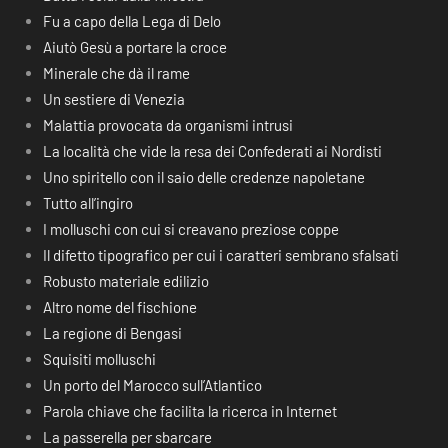
Fu a capo della Lega di Delo
Aiutò Gesù a portare la croce
Minerale che dà il rame
Un sestiere di Venezia
Malattia provocata da organismi intrusi
La località che vide la resa dei Confederati ai Nordisti
Uno spiritello con il saio delle credenze napoletane
Tutto all’ingiro
I molluschi con cui si creavano preziose coppe
Il difetto tipografico per cui i caratteri sembrano sfalsati
Robusto materiale edilizio
Altro nome del fischione
La regione di Bengasi
Squisiti molluschi
Un porto del Marocco sull’Atlantico
Parola chiave che facilita la ricerca in Internet
La passerella per sbarcare