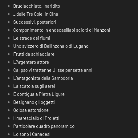
Bruciacchiato, inaridito
_ delle Tre Gole, in Cina
Successivi, posteriori
Componimento in endecasillabi sciolti di Manzoni
Le strade dei fiumi
Uno svizzero di Bellinzona o di Lugano
Frutti da schiacciare
L’Argentero attore
Calipso vi trattenne Ulisse per sette anni
L’antagonista della Sampdoria
La scatola sugli aerei
É contigua a Pietra Ligure
Designano gli oggetti
Odiosa estorsione
Il maresciallo di Proietti
Particolare quadro panoramico
Lo sono i Canadesi