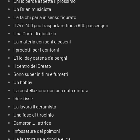
Chi lo perde aspetta il prossimo
Un Brian musicista
Le fa chi parla in senso figurato
Il 747-400 può trasportare fino a 660 passeggeri
Una Corte di giustizia
La materia con seni e coseni
I prodotti per i contorni
L’Holiday catena d’alberghi
Il centro del Creato
Sono super in film e fumetti
Un hobby
La costellazione con una nota cintura
Idee fisse
La lavora il ceramista
Una fase di tirocinio
Cameron _ , attrice
Infossature dei polmoni
Ha la struttura a doppia elica