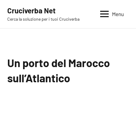
Vai
Cruciverba Net
al
Menu
Cerca la soluzione per i tuoi Cruciverba
contenuto
Un porto del Marocco
sull’Atlantico