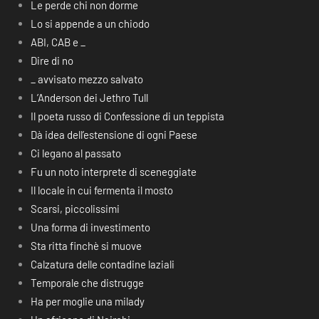
Le perde chi non dorme
Lo si appende a un chiodo
ABI, CAB e _
Dire di no
_ avvisato mezzo salvato
L’Anderson dei Jethro Tull
Il poeta russo di Confessione di un teppista
Dà idea dell’estensione di ogni Paese
Ci legano al passato
Fu un noto interprete di sceneggiate
Il locale in cui fermenta il mosto
Scarsi, piccolissimi
Una forma di investimento
Sta ritta finchè si muove
Calzatura delle contadine laziali
Temporale che distrugge
Ha per moglie una milady