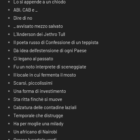
Lo si appende a un chiodo
ABI, CAB e _
Dire di no
_ avvisato mezzo salvato
L’Anderson dei Jethro Tull
Il poeta russo di Confessione di un teppista
Dà idea dell’estensione di ogni Paese
Ci legano al passato
Fu un noto interprete di sceneggiate
Il locale in cui fermenta il mosto
Scarsi, piccolissimi
Una forma di investimento
Sta ritta finchè si muove
Calzatura delle contadine laziali
Temporale che distrugge
Ha per moglie una milady
Un africano di Nairobi
Grosse lucertole verdi