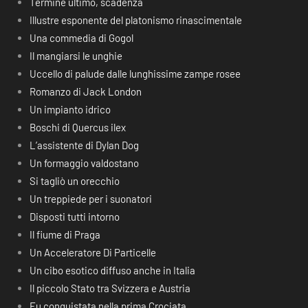
Termine ultimo, scadenza
Illustre esponente del platonismo rinascimentale
Una commedia di Gogol
Il mangiarsi le unghie
Uccello di palude dalle lunghissime zampe rosee
Romanzo di Jack London
Un impianto idrico
Boschi di Quercus ilex
L’assistente di Dylan Dog
Un formaggio valdostano
Si tagliò un orecchio
Un treppiede per i suonatori
Disposti tutti intorno
Il fiume di Praga
Un Acceleratore Di Particelle
Un cibo esotico diffuso anche in Italia
Il piccolo Stato tra Svizzera e Austria
Fu conquistata nella prima Crociata