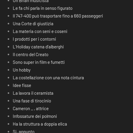
Un Brian musicista
Le fa chi parla in senso figurato
Il 747-400 può trasportare fino a 660 passeggeri
Una Corte di giustizia
La materia con seni e coseni
I prodotti per i contorni
L’Holiday catena d’alberghi
Il centro del Creato
Sono super in film e fumetti
Un hobby
La costellazione con una nota cintura
Idee fisse
La lavora il ceramista
Una fase di tirocinio
Cameron _ , attrice
Infossature dei polmoni
Ha la struttura a doppia elica
Si, appunto