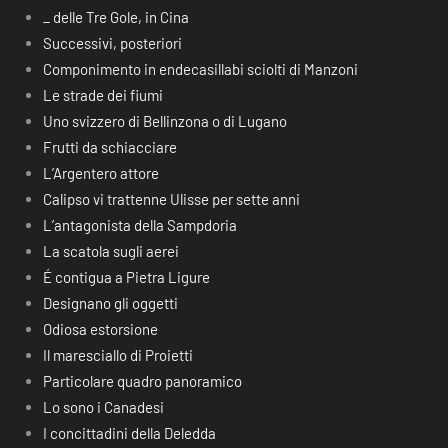
_ delle Tre Gole, in Cina
Successivi, posteriori
Componimento in endecasillabi sciolti di Manzoni
Le strade dei fiumi
Uno svizzero di Bellinzona o di Lugano
Frutti da schiacciare
L’Argentero attore
Calipso vi trattenne Ulisse per sette anni
L’antagonista della Sampdoria
La scatola sugli aerei
É contigua a Pietra Ligure
Designano gli oggetti
Odiosa estorsione
Il maresciallo di Proietti
Particolare quadro panoramico
Lo sono i Canadesi
I concittadini della Deledda