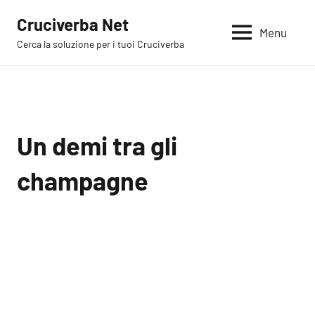
Vai
Cruciverba Net
al
Menu
Cerca la soluzione per i tuoi Cruciverba
contenuto
Un demi tra gli
champagne