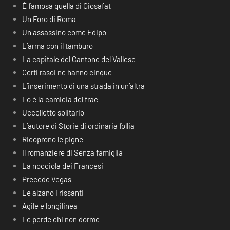
É famosa quella di Giosafat
Un Foro di Roma
Un assassino come Edipo
L’arma con il tamburo
La capitale del Cantone del Vallese
Certi rasoi ne hanno cinque
L’inserimento di una strada in un’altra
Lo è la camicia del frac
Uccelletto solitario
L’autore di Storie di ordinaria follia
Ricoprono le pigne
Il romanziere di Senza famiglia
La nocciola dei Francesi
Precede Vegas
Le alzano i rissanti
Agile e longilinea
Le perde chi non dorme