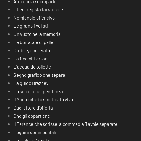
Armadio a scomparti
_ Lee, regista taiwanese
Nomignolo offensivo
Le girano i velisti
Un vuoto nella memoria
Le borracce di pelle
Orribile, scellerato
La fine di Tarzan
L’acqua de toilette
Segno grafico che separa
La guidò Breznev
Lo si paga per penitenza
Il Santo che fu scorticato vivo
Due lettere d’offerta
Che gli appartiene
Il Terence che scrisse la commedia Tavole separate
Legumi commestibili
Le… ali dell’aquila