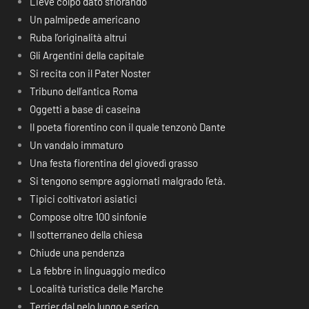
Lieve colpo dato sfiorando
Un palmipede americano
Ruba l’originalità altrui
Gli Argentini della capitale
Si recita con il Pater Noster
Tribuno dell’antica Roma
Oggetti a base di caseina
Il poeta fiorentino con il quale tenzonò Dante
Un vandalo immaturo
Una festa fiorentina del giovedì grasso
Si tengono sempre aggiornati malgrado l’età.
Tipici coltivatori asiatici
Compose oltre 100 sinfonie
Il sotterraneo della chiesa
Chiude una pendenza
La febbre in linguaggio medico
Località turistica delle Marche
Terrier dal pelo lungo e serico