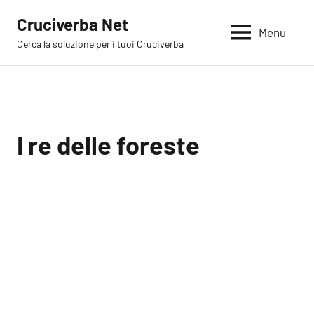
Vai
Cruciverba Net
al
Menu
Cerca la soluzione per i tuoi Cruciverba
contenuto
I re delle foreste