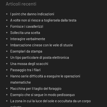
Articoli recenti
I point che danno indicazioni
A volte non si riesce a togliersela dalla testa
Fornisce i cavallerizzi
Sollecita una scelta
Interagire verbalmente
Imbarcazione cinese con le vele di stuoie
Esemplari da stampa
Un tipo particolare di posta elettronica
Una mossa degli scacchi
Passaggio tra i filari
Hanno serie difficoltà a eseguire le operazioni
matematiche
Macchina per il taglio del foraggio
Esempio che si segue in modo pedissequo
La zona in cui la luce del sole e occultata da un corpo