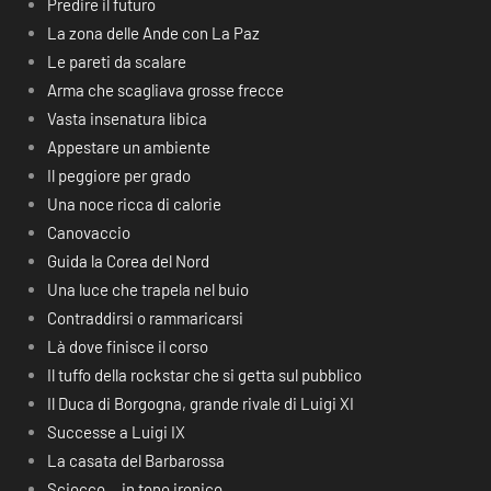
Predire il futuro
La zona delle Ande con La Paz
Le pareti da scalare
Arma che scagliava grosse frecce
Vasta insenatura libica
Appestare un ambiente
Il peggiore per grado
Una noce ricca di calorie
Canovaccio
Guida la Corea del Nord
Una luce che trapela nel buio
Contraddirsi o rammaricarsi
Là dove finisce il corso
Il tuffo della rockstar che si getta sul pubblico
Il Duca di Borgogna, grande rivale di Luigi XI
Successe a Luigi IX
La casata del Barbarossa
Sciocco… in tono ironico