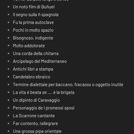
Un noto film di Buñuel
Il segno sulla ñ spagnola
Fu la prima autoclave
Pochi in molto spazio
Bisognoso, indigente
Molto addolorate
Una corda della chitarra
Arcipelago del Mediterraneo
Antichi libri a stampa
Candelabro ebraico
Termine dialettale per baccano, fracasso o oggetto inutile
La vita è beata se …. è la brigata
Un dipinto di Caravaggio
Personaggio de I promessi sposi
La Scarrone cantante
Far contento, rallegrare
Una grossa pipa orientale