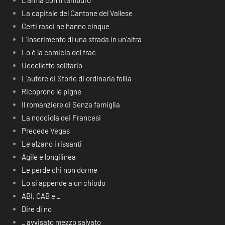
L’arma con il tamburo
La capitale del Cantone del Vallese
Certi rasoi ne hanno cinque
L’inserimento di una strada in un’altra
Lo è la camicia del frac
Uccelletto solitario
L’autore di Storie di ordinaria follia
Ricoprono le pigne
Il romanziere di Senza famiglia
La nocciola dei Francesi
Precede Vegas
Le alzano i rissanti
Agile e longilinea
Le perde chi non dorme
Lo si appende a un chiodo
ABI, CAB e _
Dire di no
_ avvisato mezzo salvato