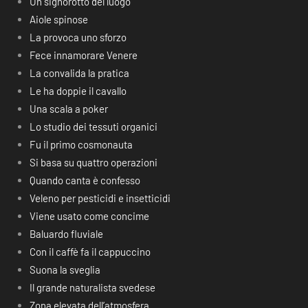
Un signorotto del luogo
Aiole spinose
La provoca uno sforzo
Fece innamorare Venere
La convalida la pratica
Le ha doppie il cavallo
Una scala a poker
Lo studio dei tessuti organici
Fu il primo cosmonauta
Si basa su quattro operazioni
Quando canta è confesso
Veleno per pesticidi e insetticidi
Viene usato come concime
Baluardo fluviale
Con il caffè fa il cappuccino
Suona la sveglia
Il grande naturalista svedese
Zona elevata dell’atmosfera