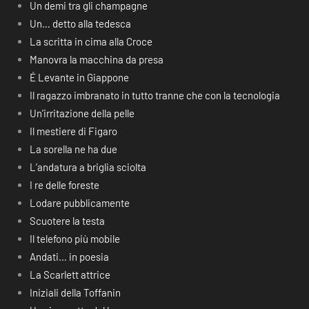
Un demi tra gli champagne
Un… detto alla tedesca
La scritta in cima alla Croce
Manovra la macchina da presa
É Levante in Giappone
Il ragazzo imbranato in tutto tranne che con la tecnologia
Un’irritazione della pelle
Il mestiere di Figaro
La sorella ne ha due
L’andatura a briglia sciolta
I re delle foreste
Lodare pubblicamente
Scuotere la testa
Il telefono più mobile
Andati… in poesia
La Scarlett attrice
Iniziali della Toffanin