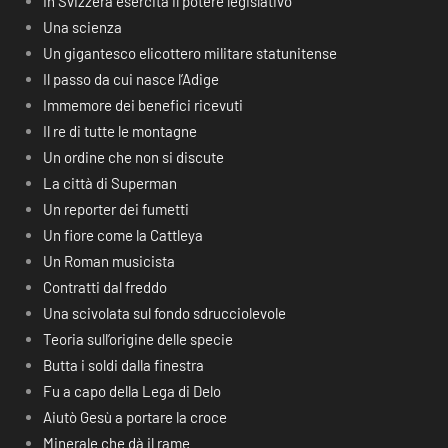
In Svizzera esercita il potere legislativo
Una scienza
Un gigantesco elicottero militare statunitense
Il passo da cui nasce l’Adige
Immemore dei benefici ricevuti
Il re di tutte le montagne
Un ordine che non si discute
La città di Superman
Un reporter dei fumetti
Un fiore come la Cattleya
Un Roman musicista
Contratti dal freddo
Una scivolata sul fondo sdrucciolevole
Teoria sull’origine delle specie
Butta i soldi dalla finestra
Fu a capo della Lega di Delo
Aiutò Gesù a portare la croce
Minerale che dà il rame