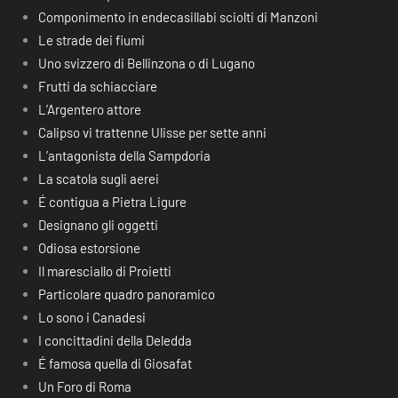
Componimento in endecasillabi sciolti di Manzoni
Le strade dei fiumi
Uno svizzero di Bellinzona o di Lugano
Frutti da schiacciare
L’Argentero attore
Calipso vi trattenne Ulisse per sette anni
L’antagonista della Sampdoria
La scatola sugli aerei
É contigua a Pietra Ligure
Designano gli oggetti
Odiosa estorsione
Il maresciallo di Proietti
Particolare quadro panoramico
Lo sono i Canadesi
I concittadini della Deledda
É famosa quella di Giosafat
Un Foro di Roma