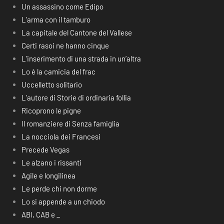
Un assassino come Edipo
L’arma con il tamburo
La capitale del Cantone del Vallese
Certi rasoi ne hanno cinque
L’inserimento di una strada in un’altra
Lo è la camicia del frac
Uccelletto solitario
L’autore di Storie di ordinaria follia
Ricoprono le pigne
Il romanziere di Senza famiglia
La nocciola dei Francesi
Precede Vegas
Le alzano i rissanti
Agile e longilinea
Le perde chi non dorme
Lo si appende a un chiodo
ABI, CAB e _