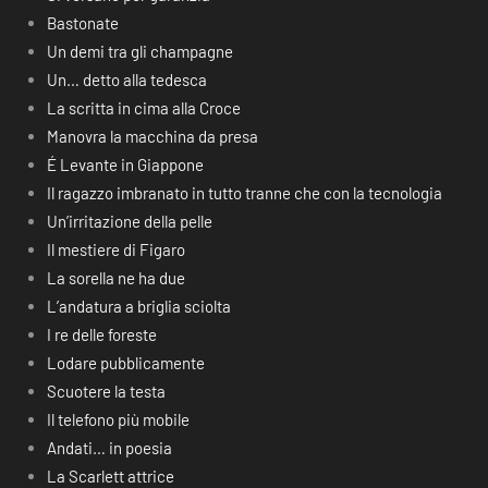
Bastonate
Un demi tra gli champagne
Un… detto alla tedesca
La scritta in cima alla Croce
Manovra la macchina da presa
É Levante in Giappone
Il ragazzo imbranato in tutto tranne che con la tecnologia
Un’irritazione della pelle
Il mestiere di Figaro
La sorella ne ha due
L’andatura a briglia sciolta
I re delle foreste
Lodare pubblicamente
Scuotere la testa
Il telefono più mobile
Andati… in poesia
La Scarlett attrice