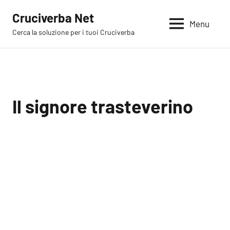
Vai
Cruciverba Net
al
Menu
Cerca la soluzione per i tuoi Cruciverba
contenuto
Il signore trasteverino