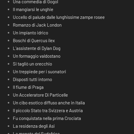
Una commedia di Gogol
Il mangiarsi le unghie
Uccello di palude dalle lunghissime zampe rosee
Romanzo di Jack London
Un impianto idrico
Boschi di Quercus ilex
L’assistente di Dylan Dog
Un formaggio valdostano
Si tagliò un orecchio
Un treppiede per i suonatori
Disposti tutti intorno
Il fiume di Praga
Un Acceleratore Di Particelle
Un cibo esotico diffuso anche in Italia
Il piccolo Stato tra Svizzera e Austria
Fu conquistata nella prima Crociata
La residenza degli Asi
La moneta del Sudafrica