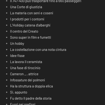
Il 747-400 può trasportare fino a 660 passeggeri
Una Corte di giustizia
La materia con seni e coseni
I prodotti per i contorni
L’Holiday catena d’alberghi
Il centro del Creato
Sono super in film e fumetti
Un hobby
La costellazione con una nota cintura
Idee fisse
La lavora il ceramista
Una fase di tirocinio
Cameron _ , attrice
Infossature dei polmoni
Ha la struttura a doppia elica
Si, appunto
Fu detto Il padre della storia
Fuori nei prefissi