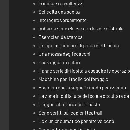
Fornisce i cavallerizzi
Sollecita una scelta
Interagire verbalmente
Imbarcazione cinese con le vele di stuoie
Esemplari da stampa
Un tipo particolare di posta elettronica
Una mossa degli scacchi
Passaggio tra i filari
Hanno serie difficoltà a eseguire le operaz
Macchina per il taglio del foraggio
Esempio che si segue in modo pedissequo
La zona in cui la luce del sole e occultata d
Leggono il futuro sui tarocchi
Sono scritti sui copioni teatrali
Lo è un pneumatico per alte velocità
Congiunto, ma non parente