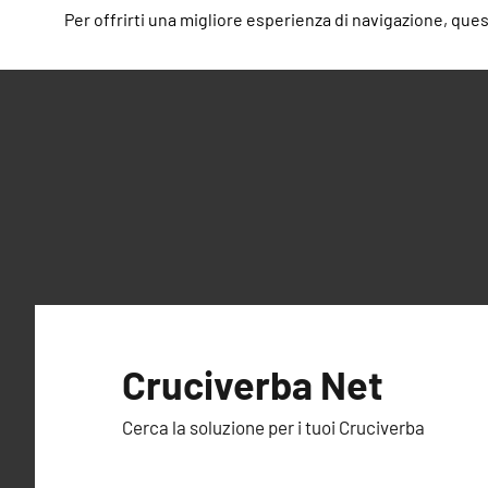
Per offrirti una migliore esperienza di navigazione, questo
Vai
al
Cruciverba Net
contenuto
Cerca la soluzione per i tuoi Cruciverba