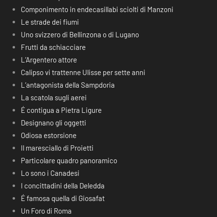
Componimento in endecasillabi sciolti di Manzoni
Le strade dei fiumi
Uno svizzero di Bellinzona o di Lugano
Frutti da schiacciare
L’Argentero attore
Calipso vi trattenne Ulisse per sette anni
L’antagonista della Sampdoria
La scatola sugli aerei
É contigua a Pietra Ligure
Designano gli oggetti
Odiosa estorsione
Il maresciallo di Proietti
Particolare quadro panoramico
Lo sono i Canadesi
I concittadini della Deledda
É famosa quella di Giosafat
Un Foro di Roma