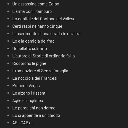
Un assassino come Edipo
L’arma con il tamburo
La capitale del Cantone del Vallese
Certi rasoi ne hanno cinque
L’inserimento di una strada in un’altra
Lo è la camicia del frac
Uccelletto solitario
L’autore di Storie di ordinaria follia
Ricoprono le pigne
Il romanziere di Senza famiglia
La nocciola dei Francesi
Precede Vegas
Le alzano i rissanti
Agile e longilinea
Le perde chi non dorme
Lo si appende a un chiodo
ABI, CAB e _