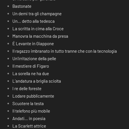
Bastonate
Un demi tra gli champagne
Un… detto alla tedesca
La scritta in cima alla Croce
Manovra la macchina da presa
É Levante in Giappone
Il ragazzo imbranato in tutto tranne che con la tecnologia
Un’irritazione della pelle
Il mestiere di Figaro
La sorella ne ha due
L’andatura a briglia sciolta
I re delle foreste
Lodare pubblicamente
Scuotere la testa
Il telefono più mobile
Andati… in poesia
La Scarlett attrice