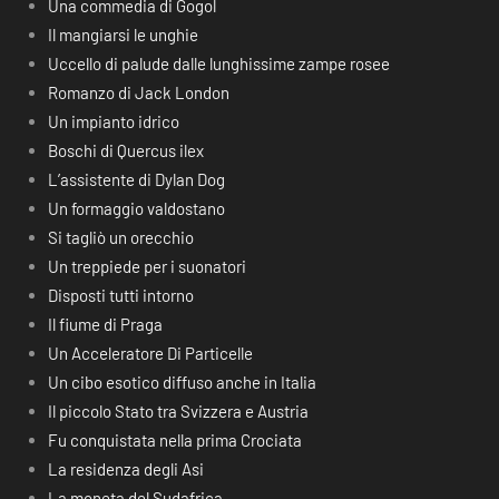
Una commedia di Gogol
Il mangiarsi le unghie
Uccello di palude dalle lunghissime zampe rosee
Romanzo di Jack London
Un impianto idrico
Boschi di Quercus ilex
L’assistente di Dylan Dog
Un formaggio valdostano
Si tagliò un orecchio
Un treppiede per i suonatori
Disposti tutti intorno
Il fiume di Praga
Un Acceleratore Di Particelle
Un cibo esotico diffuso anche in Italia
Il piccolo Stato tra Svizzera e Austria
Fu conquistata nella prima Crociata
La residenza degli Asi
La moneta del Sudafrica