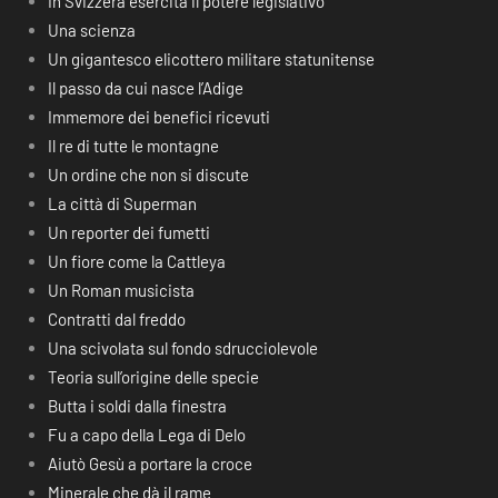
In Svizzera esercita il potere legislativo
Una scienza
Un gigantesco elicottero militare statunitense
Il passo da cui nasce l’Adige
Immemore dei benefici ricevuti
Il re di tutte le montagne
Un ordine che non si discute
La città di Superman
Un reporter dei fumetti
Un fiore come la Cattleya
Un Roman musicista
Contratti dal freddo
Una scivolata sul fondo sdrucciolevole
Teoria sull’origine delle specie
Butta i soldi dalla finestra
Fu a capo della Lega di Delo
Aiutò Gesù a portare la croce
Minerale che dà il rame