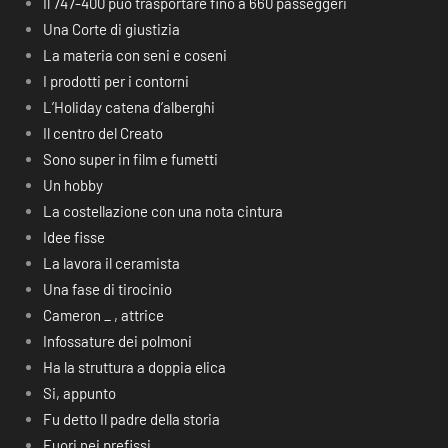
Il 747-400 può trasportare fino a 660 passeggeri
Una Corte di giustizia
La materia con seni e coseni
I prodotti per i contorni
L’Holiday catena d’alberghi
Il centro del Creato
Sono super in film e fumetti
Un hobby
La costellazione con una nota cintura
Idee fisse
La lavora il ceramista
Una fase di tirocinio
Cameron _ , attrice
Infossature dei polmoni
Ha la struttura a doppia elica
Si, appunto
Fu detto Il padre della storia
Fuori nei prefissi