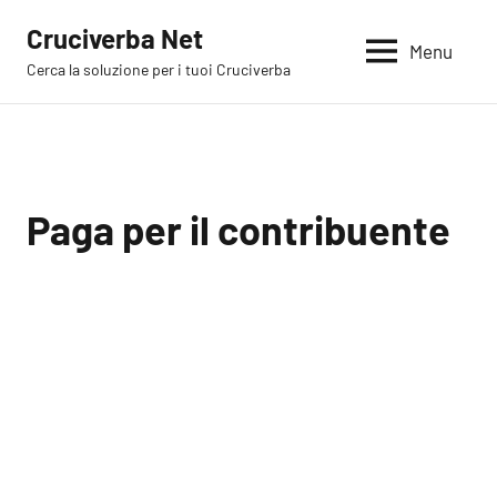
Vai
Cruciverba Net
al
Menu
Cerca la soluzione per i tuoi Cruciverba
contenuto
Paga per il contribuente