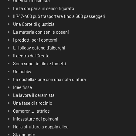
Un Brian musicista
Le fa chi parla in senso figurato
Il 747-400 può trasportare fino a 660 passeggeri
Una Corte di giustizia
La materia con seni e coseni
I prodotti per i contorni
L’Holiday catena d’alberghi
Il centro del Creato
Sono super in film e fumetti
Un hobby
La costellazione con una nota cintura
Idee fisse
La lavora il ceramista
Una fase di tirocinio
Cameron _ , attrice
Infossature dei polmoni
Ha la struttura a doppia elica
Si, appunto