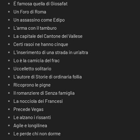
É famosa quella di Giosafat
Un Foro di Roma
Un assassino come Edipo
L’arma con il tamburo
La capitale del Cantone del Vallese
Certi rasoi ne hanno cinque
L’inserimento di una strada in un’altra
Lo è la camicia del frac
Uccelletto solitario
L’autore di Storie di ordinaria follia
Ricoprono le pigne
Il romanziere di Senza famiglia
La nocciola dei Francesi
Precede Vegas
Le alzano i rissanti
Agile e longilinea
Le perde chi non dorme