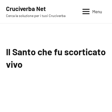
Vai
Cruciverba Net
al
Menu
Cerca la soluzione per i tuoi Cruciverba
contenuto
Il Santo che fu scorticato
vivo