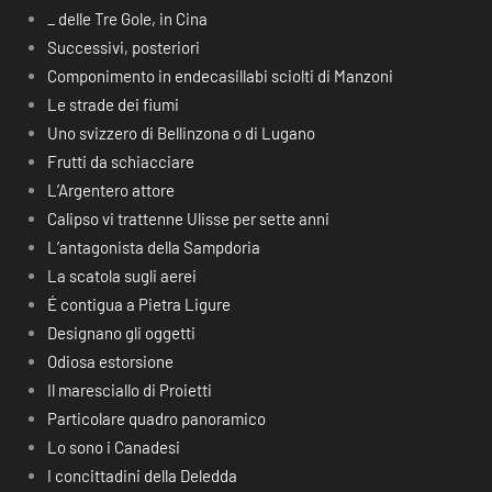
_ delle Tre Gole, in Cina
Successivi, posteriori
Componimento in endecasillabi sciolti di Manzoni
Le strade dei fiumi
Uno svizzero di Bellinzona o di Lugano
Frutti da schiacciare
L’Argentero attore
Calipso vi trattenne Ulisse per sette anni
L’antagonista della Sampdoria
La scatola sugli aerei
É contigua a Pietra Ligure
Designano gli oggetti
Odiosa estorsione
Il maresciallo di Proietti
Particolare quadro panoramico
Lo sono i Canadesi
I concittadini della Deledda