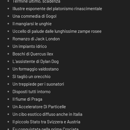
Termine ultimo, scadenza
Illustre esponente del platonismo rinascimentale
Una commedia di Gogol
Il mangiarsi le unghie
Uccello di palude dalle lunghissime zampe rosee
Romanzo di Jack London
Un impianto idrico
Boschi di Quercus ilex
L’assistente di Dylan Dog
Un formaggio valdostano
Si tagliò un orecchio
Un treppiede per i suonatori
Disposti tutti intorno
Il fiume di Praga
Un Acceleratore Di Particelle
Un cibo esotico diffuso anche in Italia
Il piccolo Stato tra Svizzera e Austria
Fu conquistata nella prima Crociata