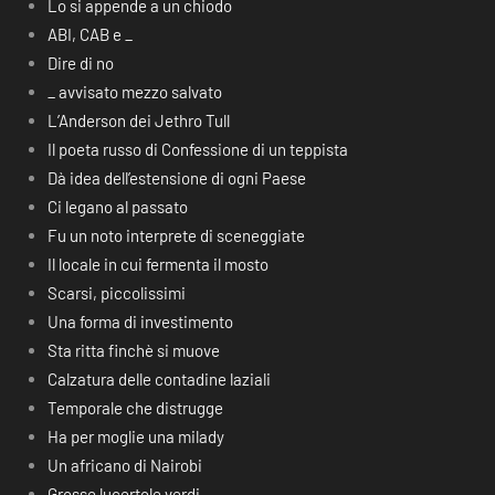
Lo si appende a un chiodo
ABI, CAB e _
Dire di no
_ avvisato mezzo salvato
L’Anderson dei Jethro Tull
Il poeta russo di Confessione di un teppista
Dà idea dell’estensione di ogni Paese
Ci legano al passato
Fu un noto interprete di sceneggiate
Il locale in cui fermenta il mosto
Scarsi, piccolissimi
Una forma di investimento
Sta ritta finchè si muove
Calzatura delle contadine laziali
Temporale che distrugge
Ha per moglie una milady
Un africano di Nairobi
Grosse lucertole verdi