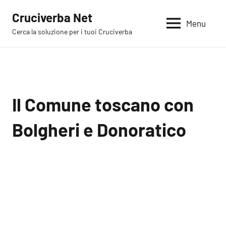
Vai
Cruciverba Net
al
Menu
Cerca la soluzione per i tuoi Cruciverba
contenuto
Il Comune toscano con
Bolgheri e Donoratico