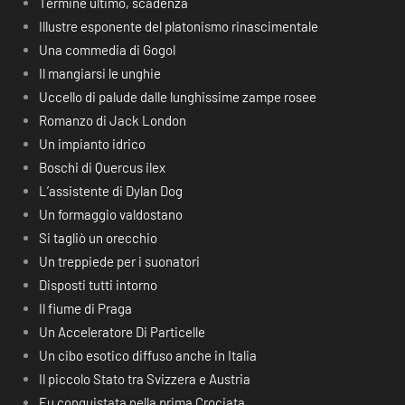
Termine ultimo, scadenza
Illustre esponente del platonismo rinascimentale
Una commedia di Gogol
Il mangiarsi le unghie
Uccello di palude dalle lunghissime zampe rosee
Romanzo di Jack London
Un impianto idrico
Boschi di Quercus ilex
L’assistente di Dylan Dog
Un formaggio valdostano
Si tagliò un orecchio
Un treppiede per i suonatori
Disposti tutti intorno
Il fiume di Praga
Un Acceleratore Di Particelle
Un cibo esotico diffuso anche in Italia
Il piccolo Stato tra Svizzera e Austria
Fu conquistata nella prima Crociata