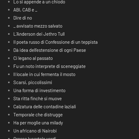
Lo si appende a un chiodo
ABI, CAB e _
Dire di no
_ avvisato mezzo salvato
L’Anderson dei Jethro Tull
Il poeta russo di Confessione di un teppista
Dà idea dell’estensione di ogni Paese
Ci legano al passato
Fu un noto interprete di sceneggiate
Il locale in cui fermenta il mosto
Scarsi, piccolissimi
Una forma di investimento
Sta ritta finchè si muove
Calzatura delle contadine laziali
Temporale che distrugge
Ha per moglie una milady
Un africano di Nairobi
Grosse lucertole verdi