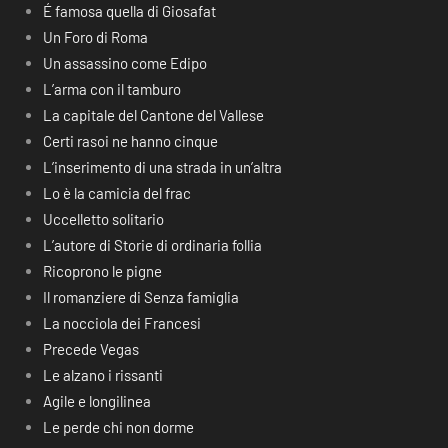
É famosa quella di Giosafat
Un Foro di Roma
Un assassino come Edipo
L’arma con il tamburo
La capitale del Cantone del Vallese
Certi rasoi ne hanno cinque
L’inserimento di una strada in un’altra
Lo è la camicia del frac
Uccelletto solitario
L’autore di Storie di ordinaria follia
Ricoprono le pigne
Il romanziere di Senza famiglia
La nocciola dei Francesi
Precede Vegas
Le alzano i rissanti
Agile e longilinea
Le perde chi non dorme