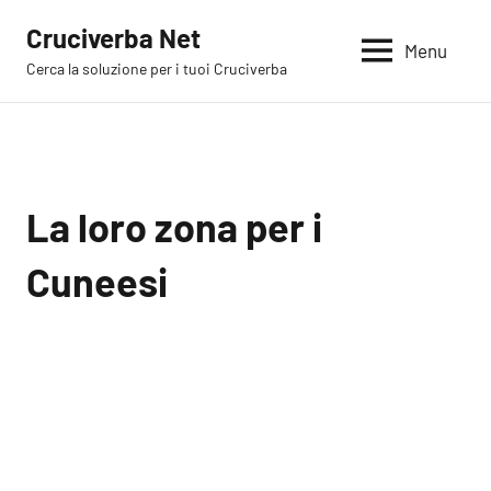
Vai
Cruciverba Net
al
Menu
Cerca la soluzione per i tuoi Cruciverba
contenuto
La loro zona per i
Cuneesi