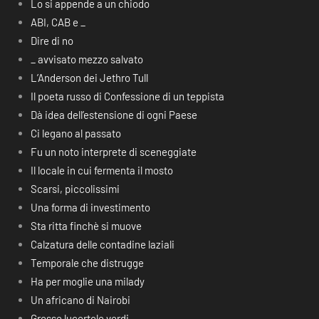
Lo si appende a un chiodo
ABI, CAB e _
Dire di no
_ avvisato mezzo salvato
L’Anderson dei Jethro Tull
Il poeta russo di Confessione di un teppista
Dà idea dell’estensione di ogni Paese
Ci legano al passato
Fu un noto interprete di sceneggiate
Il locale in cui fermenta il mosto
Scarsi, piccolissimi
Una forma di investimento
Sta ritta finchè si muove
Calzatura delle contadine laziali
Temporale che distrugge
Ha per moglie una milady
Un africano di Nairobi
Grosse lucertole verdi