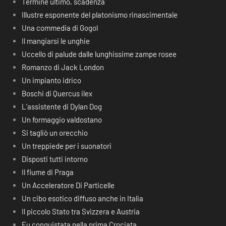
Termine ultimo, scadenza
Illustre esponente del platonismo rinascimentale
Una commedia di Gogol
Il mangiarsi le unghie
Uccello di palude dalle lunghissime zampe rosee
Romanzo di Jack London
Un impianto idrico
Boschi di Quercus ilex
L’assistente di Dylan Dog
Un formaggio valdostano
Si tagliò un orecchio
Un treppiede per i suonatori
Disposti tutti intorno
Il fiume di Praga
Un Acceleratore Di Particelle
Un cibo esotico diffuso anche in Italia
Il piccolo Stato tra Svizzera e Austria
Fu conquistata nella prima Crociata