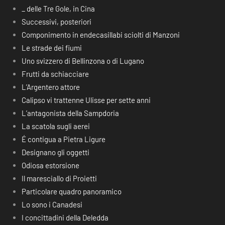
_ delle Tre Gole, in Cina
Successivi, posteriori
Componimento in endecasillabi sciolti di Manzoni
Le strade dei fiumi
Uno svizzero di Bellinzona o di Lugano
Frutti da schiacciare
L’Argentero attore
Calipso vi trattenne Ulisse per sette anni
L’antagonista della Sampdoria
La scatola sugli aerei
É contigua a Pietra Ligure
Designano gli oggetti
Odiosa estorsione
Il maresciallo di Proietti
Particolare quadro panoramico
Lo sono i Canadesi
I concittadini della Deledda