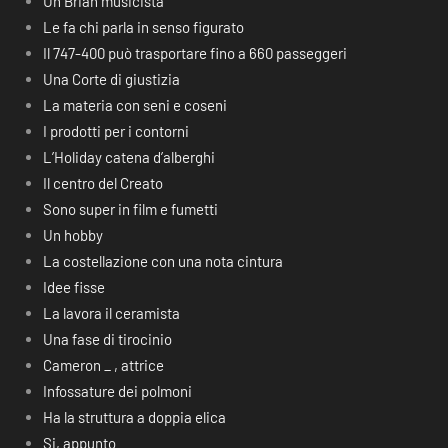
Un Brian musicista
Le fa chi parla in senso figurato
Il 747-400 può trasportare fino a 660 passeggeri
Una Corte di giustizia
La materia con seni e coseni
I prodotti per i contorni
L’Holiday catena d’alberghi
Il centro del Creato
Sono super in film e fumetti
Un hobby
La costellazione con una nota cintura
Idee fisse
La lavora il ceramista
Una fase di tirocinio
Cameron _ , attrice
Infossature dei polmoni
Ha la struttura a doppia elica
Si, appunto