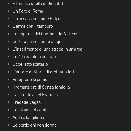
É famosa quella di Giosafat
Un Foro di Roma
Un assassino come Edipo
L’arma con il tamburo
La capitale del Cantone del Vallese
Certi rasoi ne hanno cinque
L’inserimento di una strada in un’altra
Lo è la camicia del frac
Uccelletto solitario
L’autore di Storie di ordinaria follia
Ricoprono le pigne
Il romanziere di Senza famiglia
La nocciola dei Francesi
Precede Vegas
Le alzano i rissanti
Agile e longilinea
Le perde chi non dorme