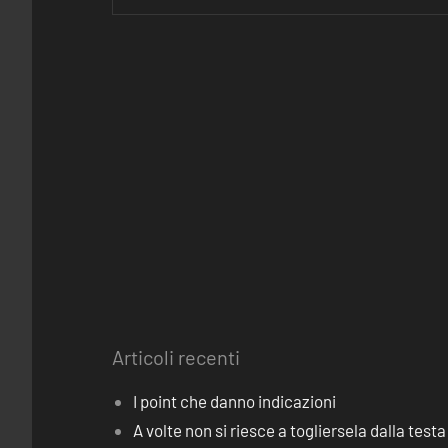
Articoli recenti
I point che danno indicazioni
A volte non si riesce a togliersela dalla testa