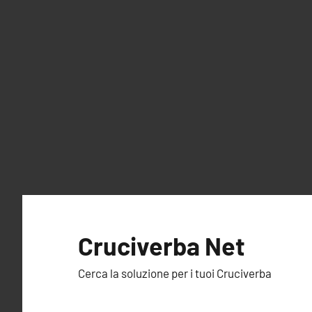
Vai
al
Cruciverba Net
contenuto
Cerca la soluzione per i tuoi Cruciverba