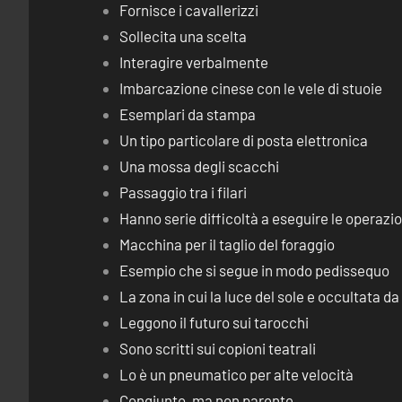
Fornisce i cavallerizzi
Sollecita una scelta
Interagire verbalmente
Imbarcazione cinese con le vele di stuoie
Esemplari da stampa
Un tipo particolare di posta elettronica
Una mossa degli scacchi
Passaggio tra i filari
Hanno serie difficoltà a eseguire le operaz
Macchina per il taglio del foraggio
Esempio che si segue in modo pedissequo
La zona in cui la luce del sole e occultata d
Leggono il futuro sui tarocchi
Sono scritti sui copioni teatrali
Lo è un pneumatico per alte velocità
Congiunto, ma non parente