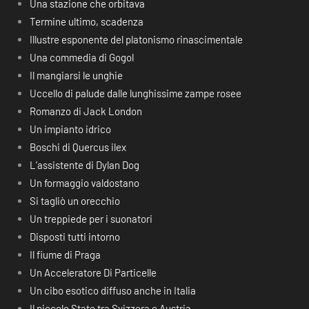
Una stazione che orbitava
Termine ultimo, scadenza
Illustre esponente del platonismo rinascimentale
Una commedia di Gogol
Il mangiarsi le unghie
Uccello di palude dalle lunghissime zampe rosee
Romanzo di Jack London
Un impianto idrico
Boschi di Quercus ilex
L’assistente di Dylan Dog
Un formaggio valdostano
Si tagliò un orecchio
Un treppiede per i suonatori
Disposti tutti intorno
Il fiume di Praga
Un Acceleratore Di Particelle
Un cibo esotico diffuso anche in Italia
Il piccolo Stato tra Svizzera e Austria