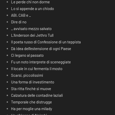
Le perde chi non dorme
Lo si appende a un chiodo
ABI, CAB e _
Dire di no
_ avvisato mezzo salvato
L’Anderson dei Jethro Tull
Il poeta russo di Confessione di un teppista
Dà idea dell’estensione di ogni Paese
Ci legano al passato
Fu un noto interprete di sceneggiate
Il locale in cui fermenta il mosto
Scarsi, piccolissimi
Una forma di investimento
Sta ritta finchè si muove
Calzatura delle contadine laziali
Temporale che distrugge
Ha per moglie una milady