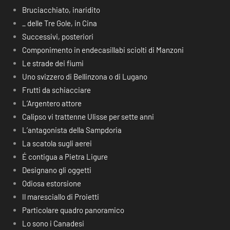
Bruciacchiato, inaridito
_ delle Tre Gole, in Cina
Successivi, posteriori
Componimento in endecasillabi sciolti di Manzoni
Le strade dei fiumi
Uno svizzero di Bellinzona o di Lugano
Frutti da schiacciare
L’Argentero attore
Calipso vi trattenne Ulisse per sette anni
L’antagonista della Sampdoria
La scatola sugli aerei
É contigua a Pietra Ligure
Designano gli oggetti
Odiosa estorsione
Il maresciallo di Proietti
Particolare quadro panoramico
Lo sono i Canadesi