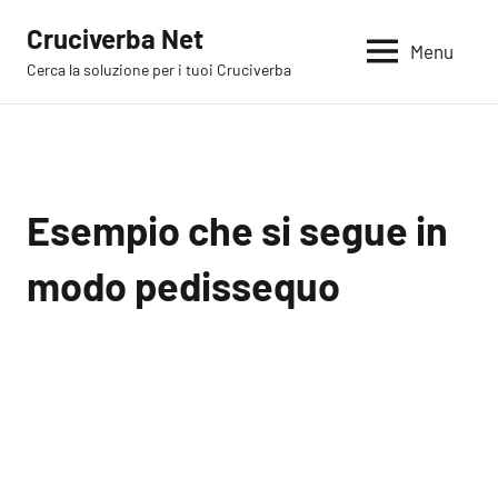
Vai
Cruciverba Net
al
Menu
Cerca la soluzione per i tuoi Cruciverba
contenuto
Esempio che si segue in
modo pedissequo