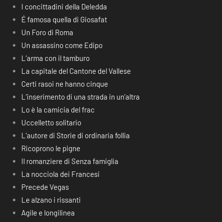
I concittadini della Deledda
É famosa quella di Giosafat
Un Foro di Roma
Un assassino come Edipo
L’arma con il tamburo
La capitale del Cantone del Vallese
Certi rasoi ne hanno cinque
L’inserimento di una strada in un’altra
Lo è la camicia del frac
Uccelletto solitario
L’autore di Storie di ordinaria follia
Ricoprono le pigne
Il romanziere di Senza famiglia
La nocciola dei Francesi
Precede Vegas
Le alzano i rissanti
Agile e longilinea