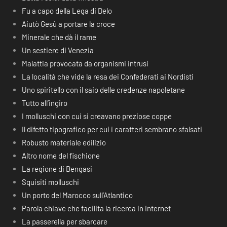
Fu a capo della Lega di Delo
Aiutò Gesù a portare la croce
Minerale che dà il rame
Un sestiere di Venezia
Malattia provocata da organismi intrusi
La località che vide la resa dei Confederati ai Nordisti
Uno spiritello con il saio delle credenze napoletane
Tutto all’ingiro
I molluschi con cui si creavano preziose coppe
Il difetto tipografico per cui i caratteri sembrano sfalsati
Robusto materiale edilizio
Altro nome del fischione
La regione di Bengasi
Squisiti molluschi
Un porto del Marocco sull’Atlantico
Parola chiave che facilita la ricerca in Internet
La passerella per sbarcare