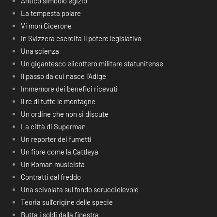
Antico simbolo egizio
La tempesta polare
Vi morì Cicerone
In Svizzera esercita il potere legislativo
Una scienza
Un gigantesco elicottero militare statunitense
Il passo da cui nasce l’Adige
Immemore dei benefici ricevuti
Il re di tutte le montagne
Un ordine che non si discute
La città di Superman
Un reporter dei fumetti
Un fiore come la Cattleya
Un Roman musicista
Contratti dal freddo
Una scivolata sul fondo sdrucciolevole
Teoria sull’origine delle specie
Butta i soldi dalla finestra