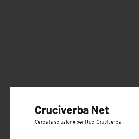
Vai
al
Cruciverba Net
contenuto
Cerca la soluzione per i tuoi Cruciverba