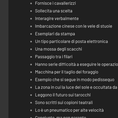
Fornisce i cavallerizzi
Sollecita una scelta
Interagire verbalmente
Imbarcazione cinese con le vele di stuoie
Esemplari da stampa
Un tipo particolare di posta elettronica
Una mossa degli scacchi
Passaggio tra i filari
Hanno serie difficoltà a eseguire le operaz
Macchina per il taglio del foraggio
Esempio che si segue in modo pedissequo
La zona in cui la luce del sole e occultata d
Leggono il futuro sui tarocchi
Sono scritti sui copioni teatrali
Lo è un pneumatico per alte velocità
Congiunto, ma non parente