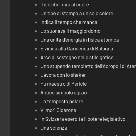
Il dio che mira al cuore
Un tipo di stampa a un solo colore
Indica il tempo che manca
Lo suonava il maggiordomo
Una unità d’energia in fisica atomica
È vicina alla Garisenda di Bologna
Arco di sostegno nello stile gotico
Uno stupendo tempietto dell’Acropoli di Ate
Lavora con lo shaker
Fu maestro di Pericle
Antico simbolo egizio
La tempesta polare
Vi morì Cicerone
In Svizzera esercita il potere legislativo
Una scienza