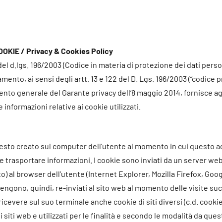
OKIE / Privacy & Cookies Policy
3 del d.lgs. 196/2003 (Codice in materia di protezione dei dati perso
amento, ai sensi degli artt. 13 e 122 del D. Lgs. 196/2003 (“codice 
to generale del Garante privacy dell’8 maggio 2014, fornisce agl
formazioni relative ai cookie utilizzati.
i testo creato sul computer dell’utente al momento in cui questo 
 trasportare informazioni. I cookie sono inviati da un server web
ato) al browser dell’utente (Internet Explorer, Mozilla Firefox, Go
engono, quindi, re-inviati al sito web al momento delle visite su
cevere sul suo terminale anche cookie di siti diversi (c.d. cookies
siti web e utilizzati per le finalità e secondo le modalità da quest