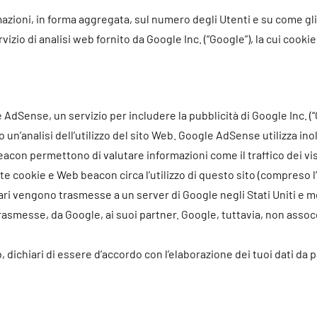
azioni, in forma aggregata, sul numero degli Utenti e su come gli st
rvizio di analisi web fornito da Google Inc. (“Google”), la cui cook
 AdSense, un servizio per includere la pubblicità di Google Inc. 
 un’analisi dell’utilizzo del sito Web. Google AdSense utilizza in
 beacon permettono di valutare informazioni come il traffico dei vi
 cookie e Web beacon circa l’utilizzo di questo sito (compreso l’in
ri vengono trasmesse a un server di Google negli Stati Uniti e m
smesse, da Google, ai suoi partner. Google, tuttavia, non assocerà
, dichiari di essere d’accordo con l’elaborazione dei tuoi dati da 