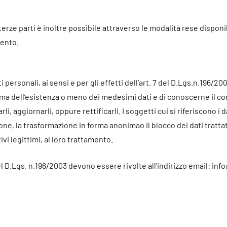
terze parti è inoltre possibile attraverso le modalità rese disponi
mento.
ti personali, ai sensi e per gli effetti dell’art. 7 del D.Lgs.n.196/2
a dell’esistenza o meno dei medesimi dati e di conoscerne il cont
li, aggiornarli, oppure rettificarli. I soggetti cui si riferiscono i 
ione, la trasformazione in forma anonimao il blocco dei dati tratta
ivi legittimi, al loro trattamento.
 del D.Lgs. n.196/2003 devono essere rivolte all’indirizzo email: 