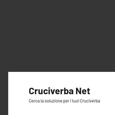
Vai
al
Cruciverba Net
contenuto
Cerca la soluzione per i tuoi Cruciverba