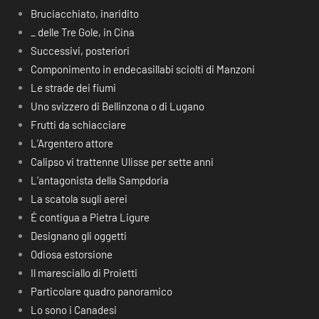
Bruciacchiato, inaridito
_ delle Tre Gole, in Cina
Successivi, posteriori
Componimento in endecasillabi sciolti di Manzoni
Le strade dei fiumi
Uno svizzero di Bellinzona o di Lugano
Frutti da schiacciare
L’Argentero attore
Calipso vi trattenne Ulisse per sette anni
L’antagonista della Sampdoria
La scatola sugli aerei
É contigua a Pietra Ligure
Designano gli oggetti
Odiosa estorsione
Il maresciallo di Proietti
Particolare quadro panoramico
Lo sono i Canadesi