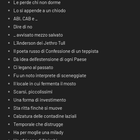
Le perde chi non dorme
Lo si appende a un chiodo
ABI, CAB e _
Dire di no
_ avvisato mezzo salvato
L’Anderson dei Jethro Tull
Il poeta russo di Confessione di un teppista
Dà idea dell’estensione di ogni Paese
Ci legano al passato
Fu un noto interprete di sceneggiate
Il locale in cui fermenta il mosto
Scarsi, piccolissimi
Una forma di investimento
Sta ritta finchè si muove
Calzatura delle contadine laziali
Temporale che distrugge
Ha per moglie una milady