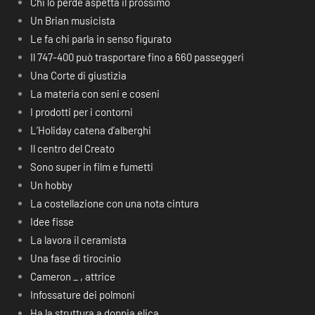
Chi lo perde aspetta il prossimo
Un Brian musicista
Le fa chi parla in senso figurato
Il 747-400 può trasportare fino a 660 passeggeri
Una Corte di giustizia
La materia con seni e coseni
I prodotti per i contorni
L’Holiday catena d’alberghi
Il centro del Creato
Sono super in film e fumetti
Un hobby
La costellazione con una nota cintura
Idee fisse
La lavora il ceramista
Una fase di tirocinio
Cameron _ , attrice
Infossature dei polmoni
Ha la struttura a doppia elica