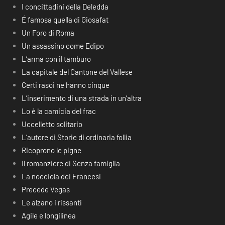
I concittadini della Deledda
É famosa quella di Giosafat
Un Foro di Roma
Un assassino come Edipo
L’arma con il tamburo
La capitale del Cantone del Vallese
Certi rasoi ne hanno cinque
L’inserimento di una strada in un’altra
Lo è la camicia del frac
Uccelletto solitario
L’autore di Storie di ordinaria follia
Ricoprono le pigne
Il romanziere di Senza famiglia
La nocciola dei Francesi
Precede Vegas
Le alzano i rissanti
Agile e longilinea