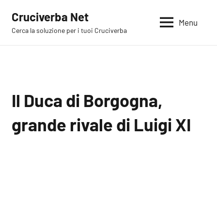
Vai
Cruciverba Net
al
Menu
Cerca la soluzione per i tuoi Cruciverba
contenuto
Il Duca di Borgogna,
grande rivale di Luigi XI