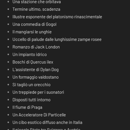
Una stazione che orbitava
Termine ultimo, scadenza
Illustre esponente del platonismo rinascimentale
Una commedia di Gogol
Il mangiarsi le unghie
Uccello di palude dalle lunghissime zampe rosee
Romanzo di Jack London
Un impianto idrico
Boschi di Quercus ilex
L’assistente di Dylan Dog
Un formaggio valdostano
Si tagliò un orecchio
Un treppiede per i suonatori
Disposti tutti intorno
Il fiume di Praga
Un Acceleratore Di Particelle
Un cibo esotico diffuso anche in Italia
Il piccolo Stato tra Svizzera e Austria