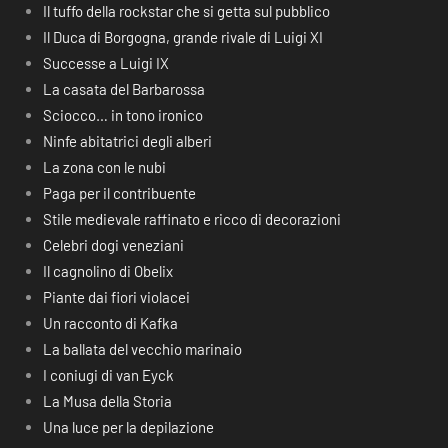
Il tuffo della rockstar che si getta sul pubblico
Il Duca di Borgogna, grande rivale di Luigi XI
Successe a Luigi IX
La casata del Barbarossa
Sciocco… in tono ironico
Ninfe abitatrici degli alberi
La zona con le nubi
Paga per il contribuente
Stile medievale raffinato e ricco di decorazioni
Celebri dogi veneziani
Il cagnolino di Obelix
Piante dai fiori violacei
Un racconto di Kafka
La ballata del vecchio marinaio
I coniugi di van Eyck
La Musa della Storia
Una luce per la depilazione