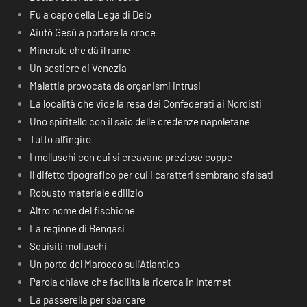
Fu a capo della Lega di Delo
Aiutò Gesù a portare la croce
Minerale che dà il rame
Un sestiere di Venezia
Malattia provocata da organismi intrusi
La località che vide la resa dei Confederati ai Nordisti
Uno spiritello con il saio delle credenze napoletane
Tutto all’ingiro
I molluschi con cui si creavano preziose coppe
Il difetto tipografico per cui i caratteri sembrano sfalsati
Robusto materiale edilizio
Altro nome del fischione
La regione di Bengasi
Squisiti molluschi
Un porto del Marocco sull’Atlantico
Parola chiave che facilita la ricerca in Internet
La passerella per sbarcare