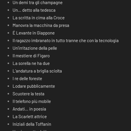
Un demi tra gli champagne
Un… detto alla tedesca
La scritta in cima alla Croce
Manovra la macchina da presa
É Levante in Giappone
Il ragazzo imbranato in tutto tranne che con la tecnologia
Un’irritazione della pelle
Il mestiere di Figaro
La sorella ne ha due
L’andatura a briglia sciolta
I re delle foreste
Lodare pubblicamente
Scuotere la testa
Il telefono più mobile
Andati… in poesia
La Scarlett attrice
Iniziali della Toffanin