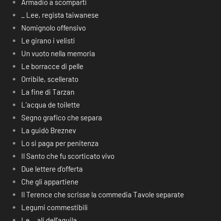
Armadio a scomparti
_ Lee, regista taiwanese
Nomignolo offensivo
Le girano i velisti
Un vuoto nella memoria
Le borracce di pelle
Orribile, scellerato
La fine di Tarzan
L’acqua de toilette
Segno grafico che separa
La guidò Breznev
Lo si paga per penitenza
Il Santo che fu scorticato vivo
Due lettere d’offerta
Che gli appartiene
Il Terence che scrisse la commedia Tavole separate
Legumi commestibili
Le… ali dell’aquila