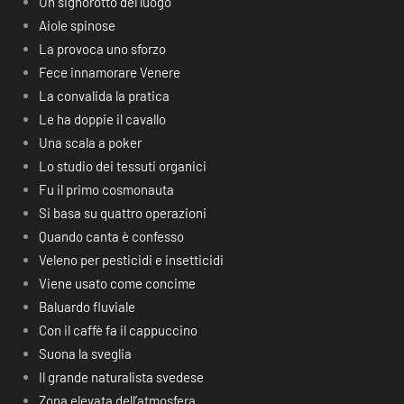
Un signorotto del luogo
Aiole spinose
La provoca uno sforzo
Fece innamorare Venere
La convalida la pratica
Le ha doppie il cavallo
Una scala a poker
Lo studio dei tessuti organici
Fu il primo cosmonauta
Si basa su quattro operazioni
Quando canta è confesso
Veleno per pesticidi e insetticidi
Viene usato come concime
Baluardo fluviale
Con il caffè fa il cappuccino
Suona la sveglia
Il grande naturalista svedese
Zona elevata dell’atmosfera