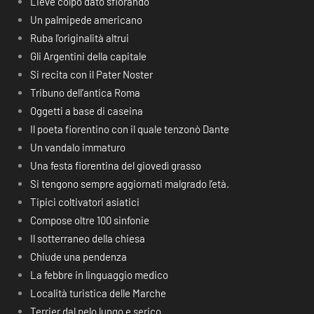
Lieve colpo dato sfiorando
Un palmipede americano
Ruba l’originalità altrui
Gli Argentini della capitale
Si recita con il Pater Noster
Tribuno dell’antica Roma
Oggetti a base di caseina
Il poeta fiorentino con il quale tenzonò Dante
Un vandalo immaturo
Una festa fiorentina del giovedì grasso
Si tengono sempre aggiornati malgrado l’età.
Tipici coltivatori asiatici
Compose oltre 100 sinfonie
Il sotterraneo della chiesa
Chiude una pendenza
La febbre in linguaggio medico
Località turistica delle Marche
Terrier dal pelo lungo e serico