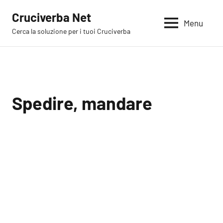
Vai
Cruciverba Net
al
Menu
Cerca la soluzione per i tuoi Cruciverba
contenuto
Spedire, mandare