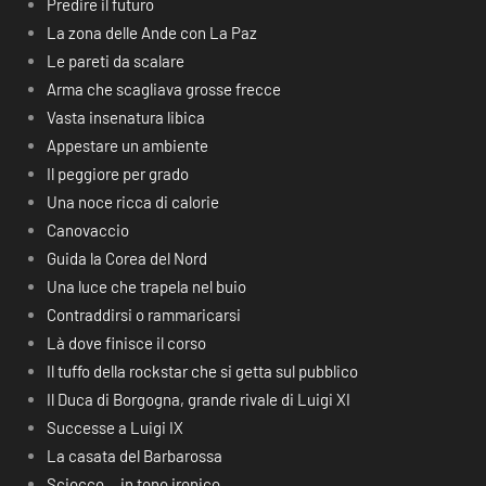
Predire il futuro
La zona delle Ande con La Paz
Le pareti da scalare
Arma che scagliava grosse frecce
Vasta insenatura libica
Appestare un ambiente
Il peggiore per grado
Una noce ricca di calorie
Canovaccio
Guida la Corea del Nord
Una luce che trapela nel buio
Contraddirsi o rammaricarsi
Là dove finisce il corso
Il tuffo della rockstar che si getta sul pubblico
Il Duca di Borgogna, grande rivale di Luigi XI
Successe a Luigi IX
La casata del Barbarossa
Sciocco… in tono ironico