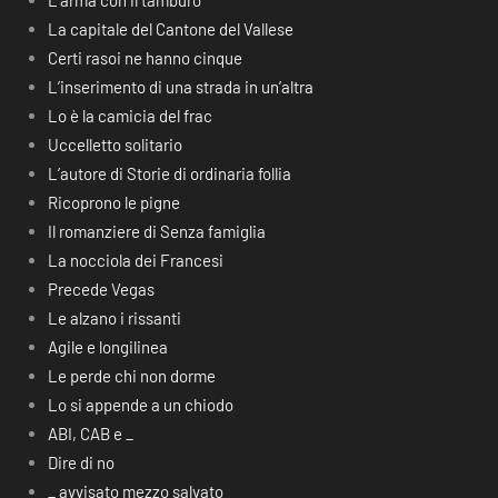
L’arma con il tamburo
La capitale del Cantone del Vallese
Certi rasoi ne hanno cinque
L’inserimento di una strada in un’altra
Lo è la camicia del frac
Uccelletto solitario
L’autore di Storie di ordinaria follia
Ricoprono le pigne
Il romanziere di Senza famiglia
La nocciola dei Francesi
Precede Vegas
Le alzano i rissanti
Agile e longilinea
Le perde chi non dorme
Lo si appende a un chiodo
ABI, CAB e _
Dire di no
_ avvisato mezzo salvato