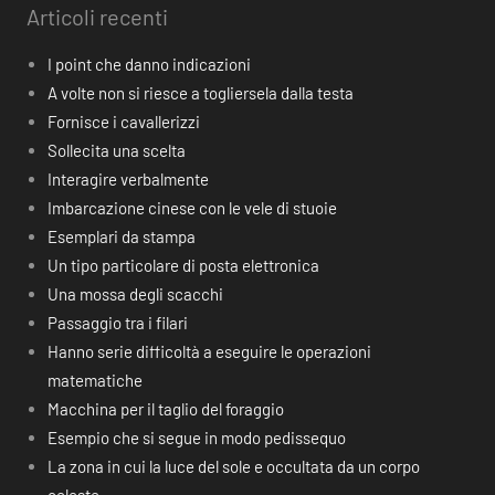
Articoli recenti
I point che danno indicazioni
A volte non si riesce a togliersela dalla testa
Fornisce i cavallerizzi
Sollecita una scelta
Interagire verbalmente
Imbarcazione cinese con le vele di stuoie
Esemplari da stampa
Un tipo particolare di posta elettronica
Una mossa degli scacchi
Passaggio tra i filari
Hanno serie difficoltà a eseguire le operazioni
matematiche
Macchina per il taglio del foraggio
Esempio che si segue in modo pedissequo
La zona in cui la luce del sole e occultata da un corpo