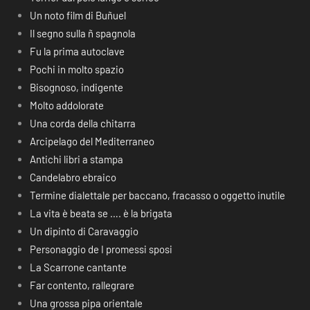
Un noto film di Buñuel
Il segno sulla ñ spagnola
Fu la prima autoclave
Pochi in molto spazio
Bisognoso, indigente
Molto addolorate
Una corda della chitarra
Arcipelago del Mediterraneo
Antichi libri a stampa
Candelabro ebraico
Termine dialettale per baccano, fracasso o oggetto inutile
La vita è beata se …. è la brigata
Un dipinto di Caravaggio
Personaggio de I promessi sposi
La Scarrone cantante
Far contento, rallegrare
Una grossa pipa orientale