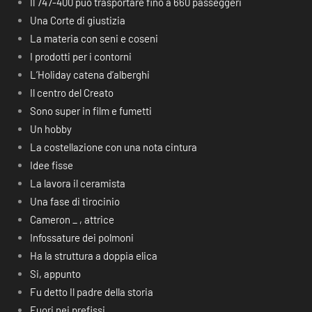
Il 747-400 può trasportare fino a 660 passeggeri
Una Corte di giustizia
La materia con seni e coseni
I prodotti per i contorni
L’Holiday catena d’alberghi
Il centro del Creato
Sono super in film e fumetti
Un hobby
La costellazione con una nota cintura
Idee fisse
La lavora il ceramista
Una fase di tirocinio
Cameron _ , attrice
Infossature dei polmoni
Ha la struttura a doppia elica
Si, appunto
Fu detto Il padre della storia
Fuori nei prefissi