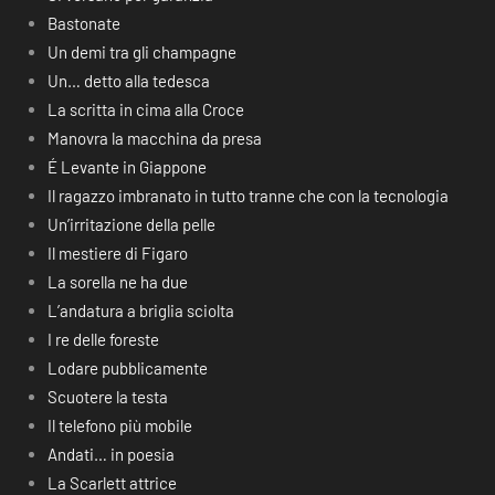
Bastonate
Un demi tra gli champagne
Un… detto alla tedesca
La scritta in cima alla Croce
Manovra la macchina da presa
É Levante in Giappone
Il ragazzo imbranato in tutto tranne che con la tecnologia
Un’irritazione della pelle
Il mestiere di Figaro
La sorella ne ha due
L’andatura a briglia sciolta
I re delle foreste
Lodare pubblicamente
Scuotere la testa
Il telefono più mobile
Andati… in poesia
La Scarlett attrice