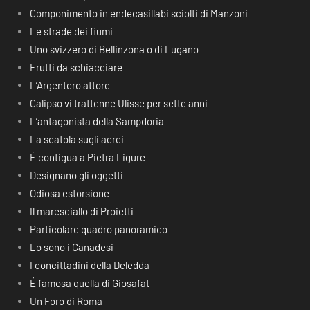
Componimento in endecasillabi sciolti di Manzoni
Le strade dei fiumi
Uno svizzero di Bellinzona o di Lugano
Frutti da schiacciare
L’Argentero attore
Calipso vi trattenne Ulisse per sette anni
L’antagonista della Sampdoria
La scatola sugli aerei
É contigua a Pietra Ligure
Designano gli oggetti
Odiosa estorsione
Il maresciallo di Proietti
Particolare quadro panoramico
Lo sono i Canadesi
I concittadini della Deledda
É famosa quella di Giosafat
Un Foro di Roma