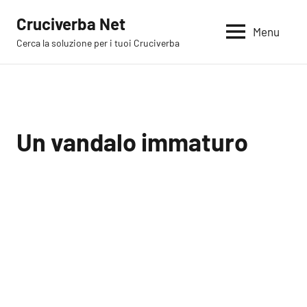
Vai
Cruciverba Net
al
Menu
Cerca la soluzione per i tuoi Cruciverba
contenuto
Un vandalo immaturo