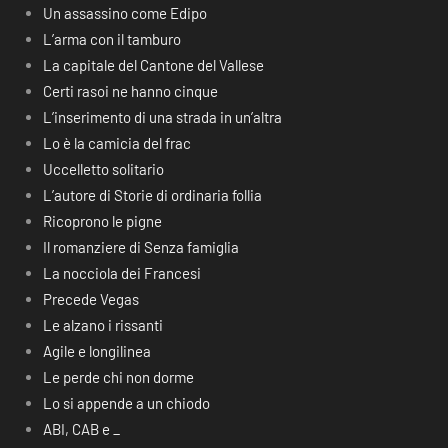
Un assassino come Edipo
L’arma con il tamburo
La capitale del Cantone del Vallese
Certi rasoi ne hanno cinque
L’inserimento di una strada in un’altra
Lo è la camicia del frac
Uccelletto solitario
L’autore di Storie di ordinaria follia
Ricoprono le pigne
Il romanziere di Senza famiglia
La nocciola dei Francesi
Precede Vegas
Le alzano i rissanti
Agile e longilinea
Le perde chi non dorme
Lo si appende a un chiodo
ABI, CAB e _