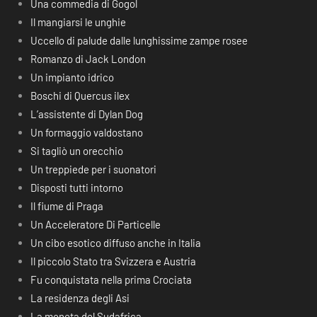
Una commedia di Gogol
Il mangiarsi le unghie
Uccello di palude dalle lunghissime zampe rosee
Romanzo di Jack London
Un impianto idrico
Boschi di Quercus ilex
L’assistente di Dylan Dog
Un formaggio valdostano
Si tagliò un orecchio
Un treppiede per i suonatori
Disposti tutti intorno
Il fiume di Praga
Un Acceleratore Di Particelle
Un cibo esotico diffuso anche in Italia
Il piccolo Stato tra Svizzera e Austria
Fu conquistata nella prima Crociata
La residenza degli Asi
La moneta del Sudafrica