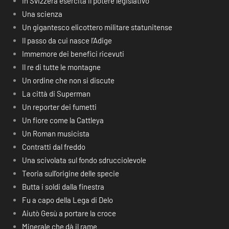
In Svizzera esercita il potere legislativo
Una scienza
Un gigantesco elicottero militare statunitense
Il passo da cui nasce l’Adige
Immemore dei benefici ricevuti
Il re di tutte le montagne
Un ordine che non si discute
La città di Superman
Un reporter dei fumetti
Un fiore come la Cattleya
Un Roman musicista
Contratti dal freddo
Una scivolata sul fondo sdrucciolevole
Teoria sull’origine delle specie
Butta i soldi dalla finestra
Fu a capo della Lega di Delo
Aiutò Gesù a portare la croce
Minerale che dà il rame