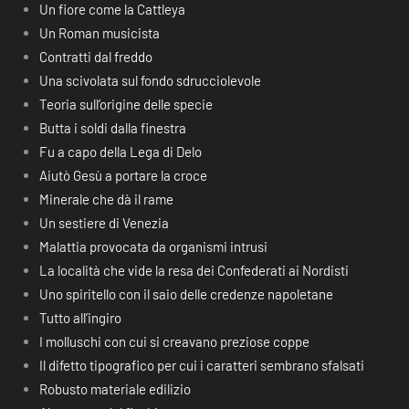
Un fiore come la Cattleya
Un Roman musicista
Contratti dal freddo
Una scivolata sul fondo sdrucciolevole
Teoria sull’origine delle specie
Butta i soldi dalla finestra
Fu a capo della Lega di Delo
Aiutò Gesù a portare la croce
Minerale che dà il rame
Un sestiere di Venezia
Malattia provocata da organismi intrusi
La località che vide la resa dei Confederati ai Nordisti
Uno spiritello con il saio delle credenze napoletane
Tutto all’ingiro
I molluschi con cui si creavano preziose coppe
Il difetto tipografico per cui i caratteri sembrano sfalsati
Robusto materiale edilizio