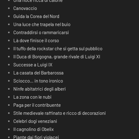
Una noce ricca di calorie
Canovaccio
Guida la Corea del Nord
Una luce che trapela nel buio
Contraddirsi o rammaricarsi
Là dove finisce il corso
Il tuffo della rockstar che si getta sul pubblico
Il Duca di Borgogna, grande rivale di Luigi XI
Successe a Luigi IX
La casata del Barbarossa
Sciocco… in tono ironico
Ninfe abitatrici degli alberi
La zona con le nubi
Paga per il contribuente
Stile medievale raffinato e ricco di decorazioni
Celebri dogi veneziani
Il cagnolino di Obelix
Piante dai fiori violacei