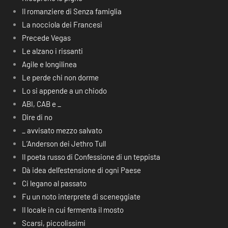
Il romanziere di Senza famiglia
La nocciola dei Francesi
Precede Vegas
Le alzano i rissanti
Agile e longilinea
Le perde chi non dorme
Lo si appende a un chiodo
ABI, CAB e _
Dire di no
_ avvisato mezzo salvato
L’Anderson dei Jethro Tull
Il poeta russo di Confessione di un teppista
Dà idea dell’estensione di ogni Paese
Ci legano al passato
Fu un noto interprete di sceneggiate
Il locale in cui fermenta il mosto
Scarsi, piccolissimi