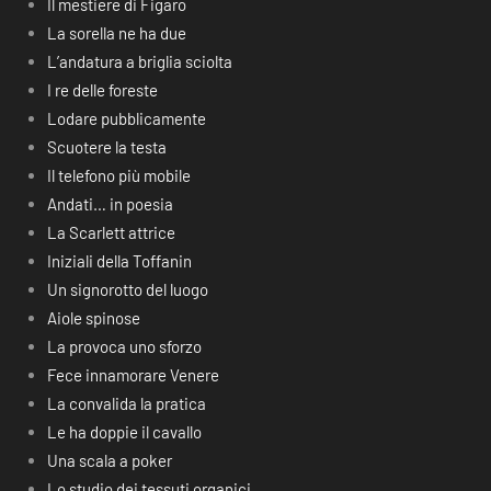
Il mestiere di Figaro
La sorella ne ha due
L’andatura a briglia sciolta
I re delle foreste
Lodare pubblicamente
Scuotere la testa
Il telefono più mobile
Andati… in poesia
La Scarlett attrice
Iniziali della Toffanin
Un signorotto del luogo
Aiole spinose
La provoca uno sforzo
Fece innamorare Venere
La convalida la pratica
Le ha doppie il cavallo
Una scala a poker
Lo studio dei tessuti organici