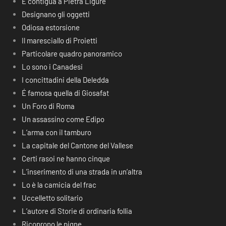
É contigua a Pietra Ligure
Designano gli oggetti
Odiosa estorsione
Il maresciallo di Proietti
Particolare quadro panoramico
Lo sono i Canadesi
I concittadini della Deledda
É famosa quella di Giosafat
Un Foro di Roma
Un assassino come Edipo
L’arma con il tamburo
La capitale del Cantone del Vallese
Certi rasoi ne hanno cinque
L’inserimento di una strada in un’altra
Lo è la camicia del frac
Uccelletto solitario
L’autore di Storie di ordinaria follia
Ricoprono le pigne