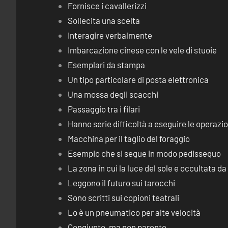
Fornisce i cavallerizzi
Sollecita una scelta
Interagire verbalmente
Imbarcazione cinese con le vele di stuoie
Esemplari da stampa
Un tipo particolare di posta elettronica
Una mossa degli scacchi
Passaggio tra i filari
Hanno serie difficoltà a eseguire le operaz
Macchina per il taglio del foraggio
Esempio che si segue in modo pedissequo
La zona in cui la luce del sole e occultata d
Leggono il futuro sui tarocchi
Sono scritti sui copioni teatrali
Lo è un pneumatico per alte velocità
Congiunto, ma non parente