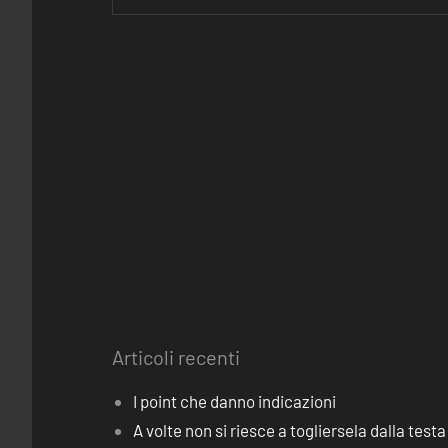
Articoli recenti
I point che danno indicazioni
A volte non si riesce a togliersela dalla testa