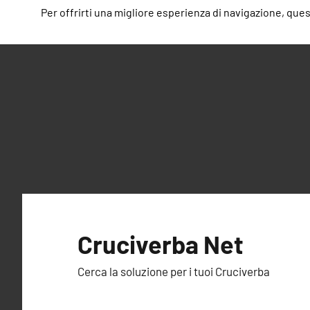
Per offrirti una migliore esperienza di navigazione, questo
Vai
al
Cruciverba Net
contenuto
Cerca la soluzione per i tuoi Cruciverba