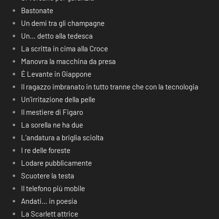
Bastonate
Un demi tra gli champagne
Un… detto alla tedesca
La scritta in cima alla Croce
Manovra la macchina da presa
É Levante in Giappone
Il ragazzo imbranato in tutto tranne che con la tecnologia
Un’irritazione della pelle
Il mestiere di Figaro
La sorella ne ha due
L’andatura a briglia sciolta
I re delle foreste
Lodare pubblicamente
Scuotere la testa
Il telefono più mobile
Andati… in poesia
La Scarlett attrice