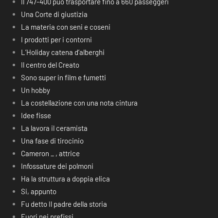
Il 747-400 può trasportare fino a 660 passeggeri
Una Corte di giustizia
La materia con seni e coseni
I prodotti per i contorni
L’Holiday catena d’alberghi
Il centro del Creato
Sono super in film e fumetti
Un hobby
La costellazione con una nota cintura
Idee fisse
La lavora il ceramista
Una fase di tirocinio
Cameron _ , attrice
Infossature dei polmoni
Ha la struttura a doppia elica
Si, appunto
Fu detto Il padre della storia
Fuori nei prefissi