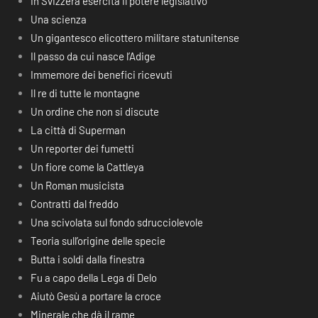
In Svizzera esercita il potere legislativo
Una scienza
Un gigantesco elicottero militare statunitense
Il passo da cui nasce l’Adige
Immemore dei benefici ricevuti
Il re di tutte le montagne
Un ordine che non si discute
La città di Superman
Un reporter dei fumetti
Un fiore come la Cattleya
Un Roman musicista
Contratti dal freddo
Una scivolata sul fondo sdrucciolevole
Teoria sull’origine delle specie
Butta i soldi dalla finestra
Fu a capo della Lega di Delo
Aiutò Gesù a portare la croce
Minerale che dà il rame