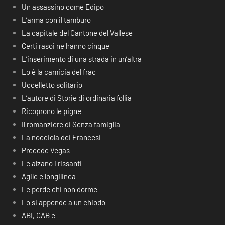
Un assassino come Edipo
L’arma con il tamburo
La capitale del Cantone del Vallese
Certi rasoi ne hanno cinque
L’inserimento di una strada in un’altra
Lo è la camicia del frac
Uccelletto solitario
L’autore di Storie di ordinaria follia
Ricoprono le pigne
Il romanziere di Senza famiglia
La nocciola dei Francesi
Precede Vegas
Le alzano i rissanti
Agile e longilinea
Le perde chi non dorme
Lo si appende a un chiodo
ABI, CAB e _