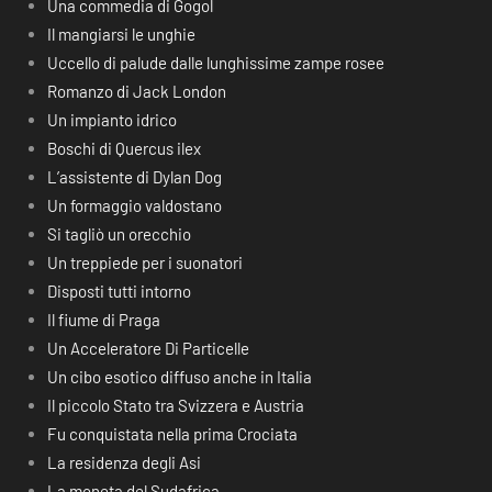
Una commedia di Gogol
Il mangiarsi le unghie
Uccello di palude dalle lunghissime zampe rosee
Romanzo di Jack London
Un impianto idrico
Boschi di Quercus ilex
L’assistente di Dylan Dog
Un formaggio valdostano
Si tagliò un orecchio
Un treppiede per i suonatori
Disposti tutti intorno
Il fiume di Praga
Un Acceleratore Di Particelle
Un cibo esotico diffuso anche in Italia
Il piccolo Stato tra Svizzera e Austria
Fu conquistata nella prima Crociata
La residenza degli Asi
La moneta del Sudafrica