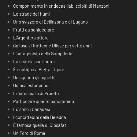
Componimento in endecasillabi sciolti di Manzoni
Le strade dei fiumi
Uno svizzero di Bellinzona o di Lugano
Frutti da schiacciare
L’Argentero attore
Calipso vi trattenne Ulisse per sette anni
L’antagonista della Sampdoria
La scatola sugli aerei
É contigua a Pietra Ligure
Designano gli oggetti
Odiosa estorsione
Il maresciallo di Proietti
Particolare quadro panoramico
Lo sono i Canadesi
I concittadini della Deledda
É famosa quella di Giosafat
Un Foro di Roma