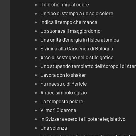
Il dio che mira al cuore
Un tipo di stampa a un solo colore
Indica il tempo che manca
Lo suonava il maggiordomo
Una unità d’energia in fisica atomica
È vicina alla Garisenda di Bologna
Arco di sostegno nello stile gotico
Uno stupendo tempietto dell’Acropoli di Ate
Lavora con lo shaker
Fu maestro di Pericle
Antico simbolo egizio
La tempesta polare
Vi morì Cicerone
In Svizzera esercita il potere legislativo
Una scienza