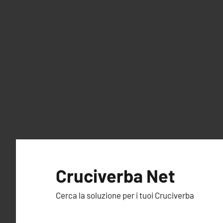
Vai
al
Cruciverba Net
contenuto
Cerca la soluzione per i tuoi Cruciverba