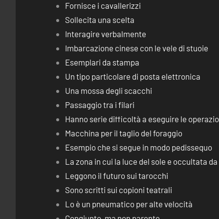
Fornisce i cavallerizzi
Sollecita una scelta
Interagire verbalmente
Imbarcazione cinese con le vele di stuoie
Esemplari da stampa
Un tipo particolare di posta elettronica
Una mossa degli scacchi
Passaggio tra i filari
Hanno serie difficoltà a eseguire le operaz
Macchina per il taglio del foraggio
Esempio che si segue in modo pedissequo
La zona in cui la luce del sole e occultata d
Leggono il futuro sui tarocchi
Sono scritti sui copioni teatrali
Lo è un pneumatico per alte velocità
Congiunto, ma non parente