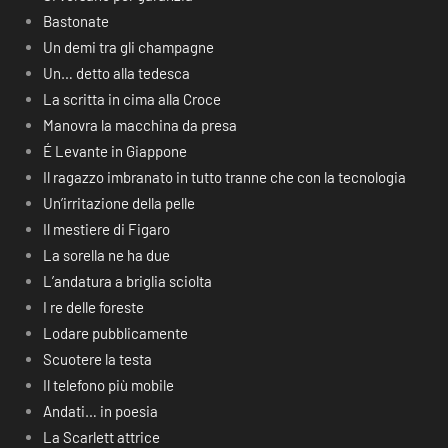
Bastonate
Un demi tra gli champagne
Un… detto alla tedesca
La scritta in cima alla Croce
Manovra la macchina da presa
É Levante in Giappone
Il ragazzo imbranato in tutto tranne che con la tecnologia
Un’irritazione della pelle
Il mestiere di Figaro
La sorella ne ha due
L’andatura a briglia sciolta
I re delle foreste
Lodare pubblicamente
Scuotere la testa
Il telefono più mobile
Andati… in poesia
La Scarlett attrice