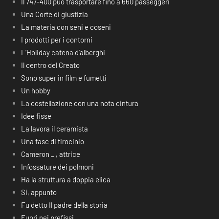
Il 747-400 può trasportare fino a 660 passeggeri
Una Corte di giustizia
La materia con seni e coseni
I prodotti per i contorni
L’Holiday catena d’alberghi
Il centro del Creato
Sono super in film e fumetti
Un hobby
La costellazione con una nota cintura
Idee fisse
La lavora il ceramista
Una fase di tirocinio
Cameron _ , attrice
Infossature dei polmoni
Ha la struttura a doppia elica
Si, appunto
Fu detto Il padre della storia
Fuori nei prefissi