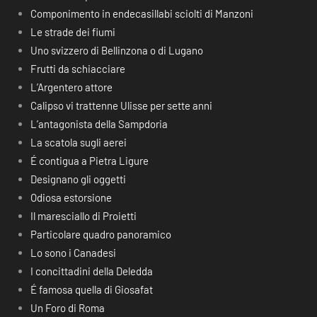
Componimento in endecasillabi sciolti di Manzoni
Le strade dei fiumi
Uno svizzero di Bellinzona o di Lugano
Frutti da schiacciare
L’Argentero attore
Calipso vi trattenne Ulisse per sette anni
L’antagonista della Sampdoria
La scatola sugli aerei
É contigua a Pietra Ligure
Designano gli oggetti
Odiosa estorsione
Il maresciallo di Proietti
Particolare quadro panoramico
Lo sono i Canadesi
I concittadini della Deledda
É famosa quella di Giosafat
Un Foro di Roma