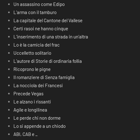
Un assassino come Edipo
L’arma con il tamburo
La capitale del Cantone del Vallese
Certi rasoi ne hanno cinque
L’inserimento di una strada in un’altra
Lo è la camicia del frac
Uccelletto solitario
L’autore di Storie di ordinaria follia
Ricoprono le pigne
Il romanziere di Senza famiglia
La nocciola dei Francesi
Precede Vegas
Le alzano i rissanti
Agile e longilinea
Le perde chi non dorme
Lo si appende a un chiodo
ABI, CAB e _