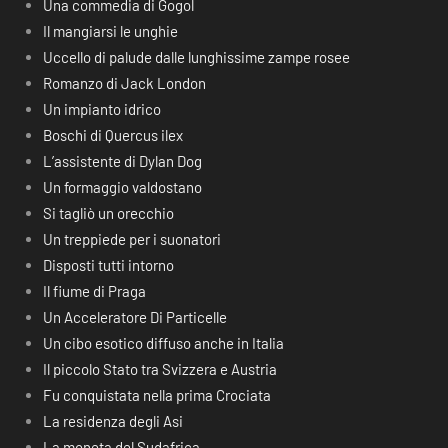
Una commedia di Gogol
Il mangiarsi le unghie
Uccello di palude dalle lunghissime zampe rosee
Romanzo di Jack London
Un impianto idrico
Boschi di Quercus ilex
L’assistente di Dylan Dog
Un formaggio valdostano
Si tagliò un orecchio
Un treppiede per i suonatori
Disposti tutti intorno
Il fiume di Praga
Un Acceleratore Di Particelle
Un cibo esotico diffuso anche in Italia
Il piccolo Stato tra Svizzera e Austria
Fu conquistata nella prima Crociata
La residenza degli Asi
La moneta del Sudafrica