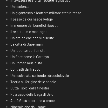
In Svizzera esercita il potere legislativo
Una scienza
Un gigantesco elicottero militare statunitense
Il passo da cui nasce l’Adige
Immemore dei benefici ricevuti
Il re di tutte le montagne
Un ordine che non si discute
La città di Superman
Un reporter dei fumetti
Un fiore come la Cattleya
Un Roman musicista
Contratti dal freddo
Una scivolata sul fondo sdrucciolevole
Teoria sull’origine delle specie
Butta i soldi dalla finestra
Fu a capo della Lega di Delo
Aiutò Gesù a portare la croce
Minerale che dà il rame