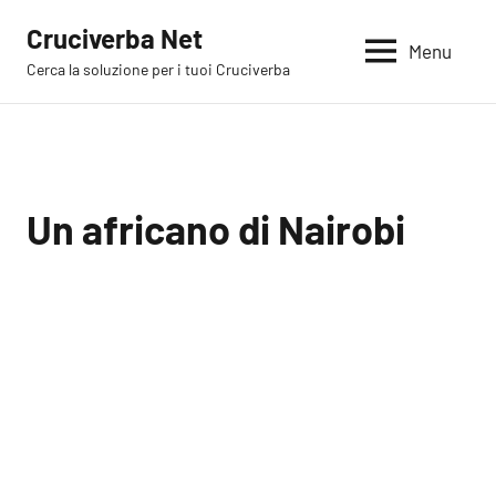
Vai
Cruciverba Net
al
Menu
Cerca la soluzione per i tuoi Cruciverba
contenuto
Un africano di Nairobi