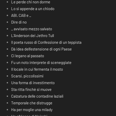
Le perde chi non dorme
Lo si appende a un chiodo
ABI, CAB e _
Dire di no
_ avvisato mezzo salvato
L’Anderson dei Jethro Tull
Il poeta russo di Confessione di un teppista
Dà idea dell’estensione di ogni Paese
Ci legano al passato
Fu un noto interprete di sceneggiate
Il locale in cui fermenta il mosto
Scarsi, piccolissimi
Una forma di investimento
Sta ritta finchè si muove
Calzatura delle contadine laziali
Temporale che distrugge
Ha per moglie una milady