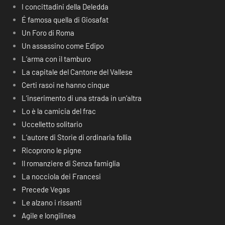
I concittadini della Deledda
É famosa quella di Giosafat
Un Foro di Roma
Un assassino come Edipo
L’arma con il tamburo
La capitale del Cantone del Vallese
Certi rasoi ne hanno cinque
L’inserimento di una strada in un’altra
Lo è la camicia del frac
Uccelletto solitario
L’autore di Storie di ordinaria follia
Ricoprono le pigne
Il romanziere di Senza famiglia
La nocciola dei Francesi
Precede Vegas
Le alzano i rissanti
Agile e longilinea