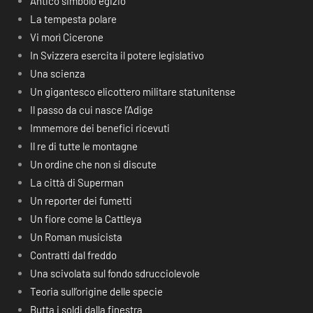
Antico simbolo egizio
La tempesta polare
Vi morì Cicerone
In Svizzera esercita il potere legislativo
Una scienza
Un gigantesco elicottero militare statunitense
Il passo da cui nasce l’Adige
Immemore dei benefici ricevuti
Il re di tutte le montagne
Un ordine che non si discute
La città di Superman
Un reporter dei fumetti
Un fiore come la Cattleya
Un Roman musicista
Contratti dal freddo
Una scivolata sul fondo sdrucciolevole
Teoria sull’origine delle specie
Butta i soldi dalla finestra