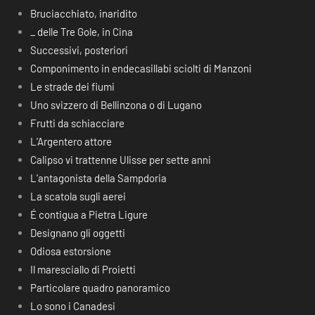
Bruciacchiato, inaridito
_ delle Tre Gole, in Cina
Successivi, posteriori
Componimento in endecasillabi sciolti di Manzoni
Le strade dei fiumi
Uno svizzero di Bellinzona o di Lugano
Frutti da schiacciare
L’Argentero attore
Calipso vi trattenne Ulisse per sette anni
L’antagonista della Sampdoria
La scatola sugli aerei
É contigua a Pietra Ligure
Designano gli oggetti
Odiosa estorsione
Il maresciallo di Proietti
Particolare quadro panoramico
Lo sono i Canadesi