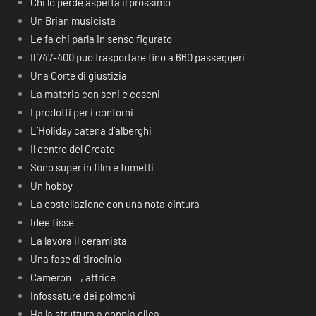
Chi lo perde aspetta il prossimo
Un Brian musicista
Le fa chi parla in senso figurato
Il 747-400 può trasportare fino a 660 passeggeri
Una Corte di giustizia
La materia con seni e coseni
I prodotti per i contorni
L’Holiday catena d’alberghi
Il centro del Creato
Sono super in film e fumetti
Un hobby
La costellazione con una nota cintura
Idee fisse
La lavora il ceramista
Una fase di tirocinio
Cameron _ , attrice
Infossature dei polmoni
Ha la struttura a doppia elica