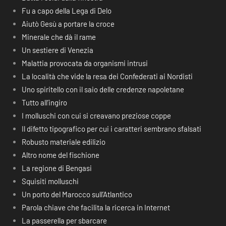
Fu a capo della Lega di Delo
Aiutò Gesù a portare la croce
Minerale che dà il rame
Un sestiere di Venezia
Malattia provocata da organismi intrusi
La località che vide la resa dei Confederati ai Nordisti
Uno spiritello con il saio delle credenze napoletane
Tutto all’ingiro
I molluschi con cui si creavano preziose coppe
Il difetto tipografico per cui i caratteri sembrano sfalsati
Robusto materiale edilizio
Altro nome del fischione
La regione di Bengasi
Squisiti molluschi
Un porto del Marocco sull’Atlantico
Parola chiave che facilita la ricerca in Internet
La passerella per sbarcare