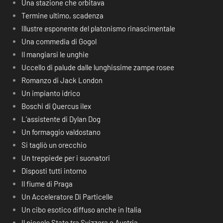
Una stazione che orbitava
Termine ultimo, scadenza
Illustre esponente del platonismo rinascimentale
Una commedia di Gogol
Il mangiarsi le unghie
Uccello di palude dalle lunghissime zampe rosee
Romanzo di Jack London
Un impianto idrico
Boschi di Quercus ilex
L’assistente di Dylan Dog
Un formaggio valdostano
Si tagliò un orecchio
Un treppiede per i suonatori
Disposti tutti intorno
Il fiume di Praga
Un Acceleratore Di Particelle
Un cibo esotico diffuso anche in Italia
Il piccolo Stato tra Svizzera e Austria