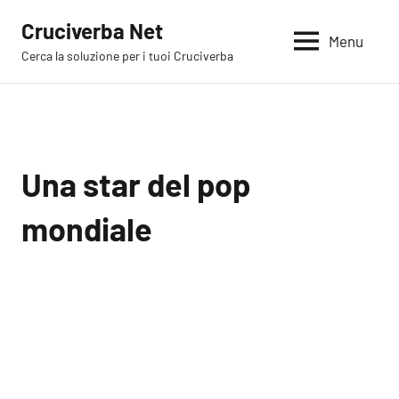
Vai
Cruciverba Net
al
Menu
Cerca la soluzione per i tuoi Cruciverba
contenuto
Una star del pop
mondiale