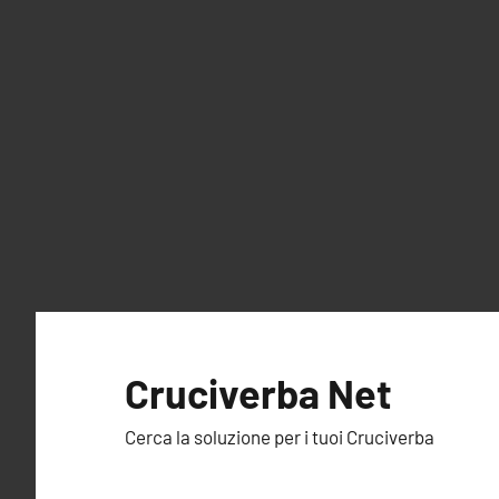
Vai
al
Cruciverba Net
contenuto
Cerca la soluzione per i tuoi Cruciverba