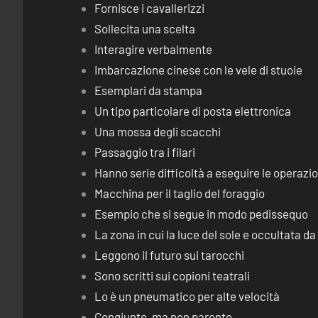
Fornisce i cavallerizzi
Sollecita una scelta
Interagire verbalmente
Imbarcazione cinese con le vele di stuoie
Esemplari da stampa
Un tipo particolare di posta elettronica
Una mossa degli scacchi
Passaggio tra i filari
Hanno serie difficoltà a eseguire le operaz
Macchina per il taglio del foraggio
Esempio che si segue in modo pedissequo
La zona in cui la luce del sole e occultata d
Leggono il futuro sui tarocchi
Sono scritti sui copioni teatrali
Lo è un pneumatico per alte velocità
Congiunto, ma non parente