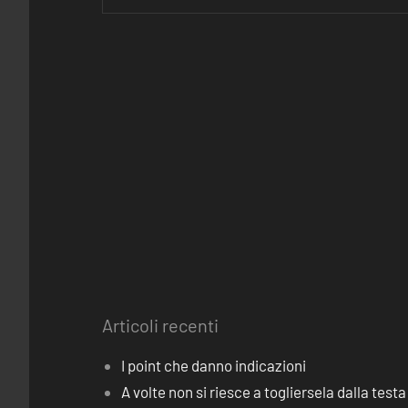
Articoli recenti
I point che danno indicazioni
A volte non si riesce a togliersela dalla testa