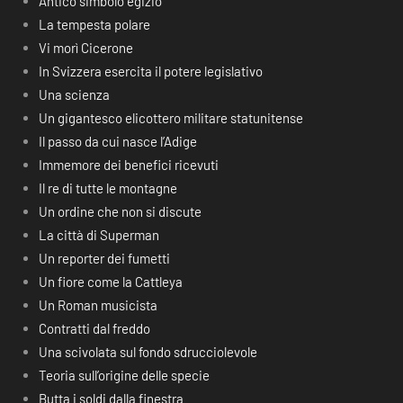
Antico simbolo egizio
La tempesta polare
Vi morì Cicerone
In Svizzera esercita il potere legislativo
Una scienza
Un gigantesco elicottero militare statunitense
Il passo da cui nasce l’Adige
Immemore dei benefici ricevuti
Il re di tutte le montagne
Un ordine che non si discute
La città di Superman
Un reporter dei fumetti
Un fiore come la Cattleya
Un Roman musicista
Contratti dal freddo
Una scivolata sul fondo sdrucciolevole
Teoria sull’origine delle specie
Butta i soldi dalla finestra