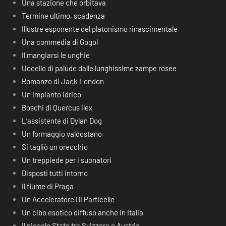
Una stazione che orbitava
Termine ultimo, scadenza
Illustre esponente del platonismo rinascimentale
Una commedia di Gogol
Il mangiarsi le unghie
Uccello di palude dalle lunghissime zampe rosee
Romanzo di Jack London
Un impianto idrico
Boschi di Quercus ilex
L’assistente di Dylan Dog
Un formaggio valdostano
Si tagliò un orecchio
Un treppiede per i suonatori
Disposti tutti intorno
Il fiume di Praga
Un Acceleratore Di Particelle
Un cibo esotico diffuso anche in Italia
Il piccolo Stato tra Svizzera e Austria