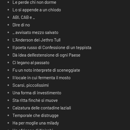
Le perde chi non dorme
Lo si appende a un chiodo
ABI, CAB e _
Dire di no
_ avvisato mezzo salvato
L’Anderson dei Jethro Tull
Il poeta russo di Confessione di un teppista
Dà idea dell’estensione di ogni Paese
Ci legano al passato
Fu un noto interprete di sceneggiate
Il locale in cui fermenta il mosto
Scarsi, piccolissimi
Una forma di investimento
Sta ritta finchè si muove
Calzatura delle contadine laziali
Temporale che distrugge
Ha per moglie una milady