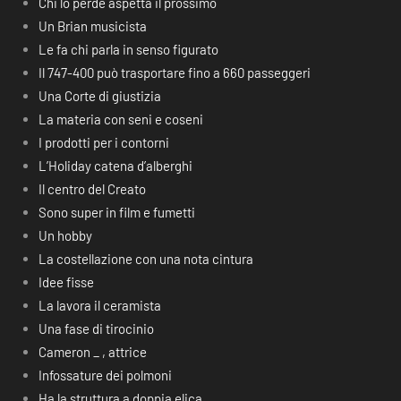
Chi lo perde aspetta il prossimo
Un Brian musicista
Le fa chi parla in senso figurato
Il 747-400 può trasportare fino a 660 passeggeri
Una Corte di giustizia
La materia con seni e coseni
I prodotti per i contorni
L’Holiday catena d’alberghi
Il centro del Creato
Sono super in film e fumetti
Un hobby
La costellazione con una nota cintura
Idee fisse
La lavora il ceramista
Una fase di tirocinio
Cameron _ , attrice
Infossature dei polmoni
Ha la struttura a doppia elica