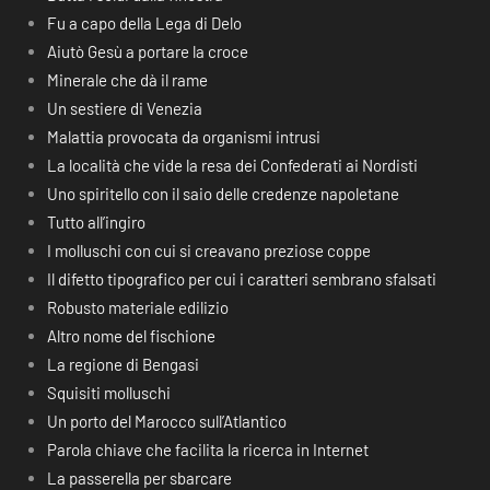
Fu a capo della Lega di Delo
Aiutò Gesù a portare la croce
Minerale che dà il rame
Un sestiere di Venezia
Malattia provocata da organismi intrusi
La località che vide la resa dei Confederati ai Nordisti
Uno spiritello con il saio delle credenze napoletane
Tutto all’ingiro
I molluschi con cui si creavano preziose coppe
Il difetto tipografico per cui i caratteri sembrano sfalsati
Robusto materiale edilizio
Altro nome del fischione
La regione di Bengasi
Squisiti molluschi
Un porto del Marocco sull’Atlantico
Parola chiave che facilita la ricerca in Internet
La passerella per sbarcare