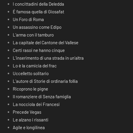
I concittadini della Deledda
É famosa quella di Giosafat
Un Foro di Roma
Un assassino come Edipo
L’arma con il tamburo
La capitale del Cantone del Vallese
Certi rasoi ne hanno cinque
L’inserimento di una strada in un’altra
Lo è la camicia del frac
Uccelletto solitario
L’autore di Storie di ordinaria follia
Ricoprono le pigne
Il romanziere di Senza famiglia
La nocciola dei Francesi
Precede Vegas
Le alzano i rissanti
Agile e longilinea