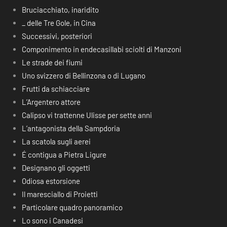
Bruciacchiato, inaridito
_ delle Tre Gole, in Cina
Successivi, posteriori
Componimento in endecasillabi sciolti di Manzoni
Le strade dei fiumi
Uno svizzero di Bellinzona o di Lugano
Frutti da schiacciare
L’Argentero attore
Calipso vi trattenne Ulisse per sette anni
L’antagonista della Sampdoria
La scatola sugli aerei
É contigua a Pietra Ligure
Designano gli oggetti
Odiosa estorsione
Il maresciallo di Proietti
Particolare quadro panoramico
Lo sono i Canadesi