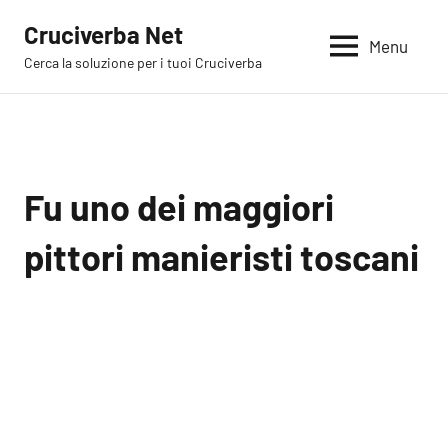
Vai
Cruciverba Net
al
Menu
Cerca la soluzione per i tuoi Cruciverba
contenuto
Fu uno dei maggiori
pittori manieristi toscani