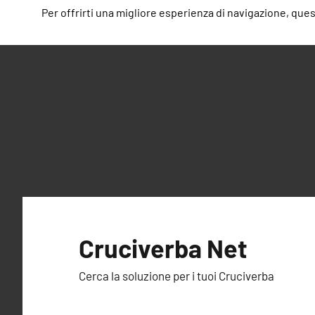
Per offrirti una migliore esperienza di navigazione, questo
Vai
al
Cruciverba Net
contenuto
Cerca la soluzione per i tuoi Cruciverba