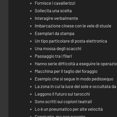
Fornisce i cavallerizzi
Sollecita una scelta
Interagire verbalmente
Imbarcazione cinese con le vele di stuoie
Esemplari da stampa
Un tipo particolare di posta elettronica
Una mossa degli scacchi
Passaggio tra i filari
Hanno serie difficoltà a eseguire le operaz
Macchina per il taglio del foraggio
Esempio che si segue in modo pedissequo
La zona in cui la luce del sole e occultata d
Leggono il futuro sui tarocchi
Sono scritti sui copioni teatrali
Lo è un pneumatico per alte velocità
Congiunto, ma non parente