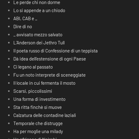
Le perde chi non dorme
Lo si appende a un chiodo
ABI, CAB e _
Dire di no
_ avvisato mezzo salvato
L’Anderson dei Jethro Tull
Il poeta russo di Confessione di un teppista
Dà idea dell’estensione di ogni Paese
Ci legano al passato
Fu un noto interprete di sceneggiate
Il locale in cui fermenta il mosto
Scarsi, piccolissimi
Una forma di investimento
Sta ritta finchè si muove
Calzatura delle contadine laziali
Temporale che distrugge
Ha per moglie una milady