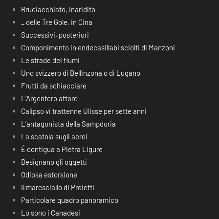
Bruciacchiato, inaridito
_ delle Tre Gole, in Cina
Successivi, posteriori
Componimento in endecasillabi sciolti di Manzoni
Le strade dei fiumi
Uno svizzero di Bellinzona o di Lugano
Frutti da schiacciare
L’Argentero attore
Calipso vi trattenne Ulisse per sette anni
L’antagonista della Sampdoria
La scatola sugli aerei
É contigua a Pietra Ligure
Designano gli oggetti
Odiosa estorsione
Il maresciallo di Proietti
Particolare quadro panoramico
Lo sono i Canadesi