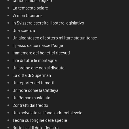
Antico simbolo egizio
La tempesta polare
Vi morì Cicerone
In Svizzera esercita il potere legislativo
Una scienza
Un gigantesco elicottero militare statunitense
Il passo da cui nasce l’Adige
Immemore dei benefici ricevuti
Il re di tutte le montagne
Un ordine che non si discute
La città di Superman
Un reporter dei fumetti
Un fiore come la Cattleya
Un Roman musicista
Contratti dal freddo
Una scivolata sul fondo sdrucciolevole
Teoria sull’origine delle specie
Butta i soldi dalla finestra