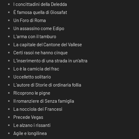
I concittadini della Deledda
É famosa quella di Giosafat
Un Foro di Roma
Un assassino come Edipo
L’arma con il tamburo
La capitale del Cantone del Vallese
Certi rasoi ne hanno cinque
L’inserimento di una strada in un’altra
Lo è la camicia del frac
Uccelletto solitario
L’autore di Storie di ordinaria follia
Ricoprono le pigne
Il romanziere di Senza famiglia
La nocciola dei Francesi
Precede Vegas
Le alzano i rissanti
Agile e longilinea