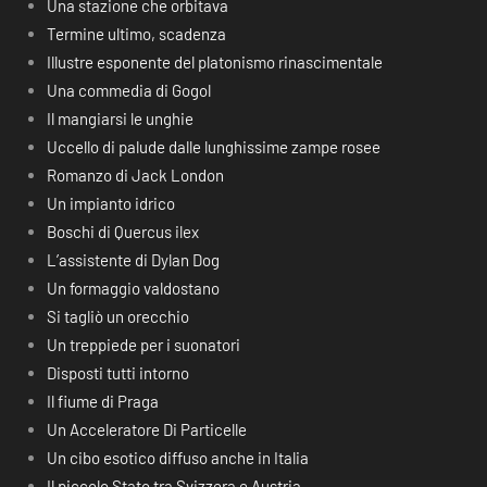
Una stazione che orbitava
Termine ultimo, scadenza
Illustre esponente del platonismo rinascimentale
Una commedia di Gogol
Il mangiarsi le unghie
Uccello di palude dalle lunghissime zampe rosee
Romanzo di Jack London
Un impianto idrico
Boschi di Quercus ilex
L’assistente di Dylan Dog
Un formaggio valdostano
Si tagliò un orecchio
Un treppiede per i suonatori
Disposti tutti intorno
Il fiume di Praga
Un Acceleratore Di Particelle
Un cibo esotico diffuso anche in Italia
Il piccolo Stato tra Svizzera e Austria