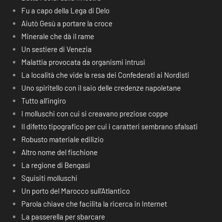
Fu a capo della Lega di Delo
Aiutò Gesù a portare la croce
Minerale che dà il rame
Un sestiere di Venezia
Malattia provocata da organismi intrusi
La località che vide la resa dei Confederati ai Nordisti
Uno spiritello con il saio delle credenze napoletane
Tutto all’ingiro
I molluschi con cui si creavano preziose coppe
Il difetto tipografico per cui i caratteri sembrano sfalsati
Robusto materiale edilizio
Altro nome del fischione
La regione di Bengasi
Squisiti molluschi
Un porto del Marocco sull’Atlantico
Parola chiave che facilita la ricerca in Internet
La passerella per sbarcare