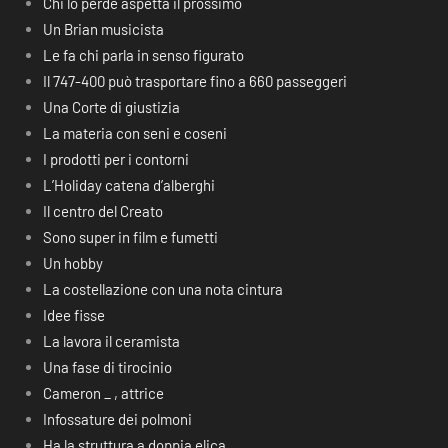
Chi lo perde aspetta il prossimo
Un Brian musicista
Le fa chi parla in senso figurato
Il 747-400 può trasportare fino a 660 passeggeri
Una Corte di giustizia
La materia con seni e coseni
I prodotti per i contorni
L’Holiday catena d’alberghi
Il centro del Creato
Sono super in film e fumetti
Un hobby
La costellazione con una nota cintura
Idee fisse
La lavora il ceramista
Una fase di tirocinio
Cameron _ , attrice
Infossature dei polmoni
Ha la struttura a doppia elica