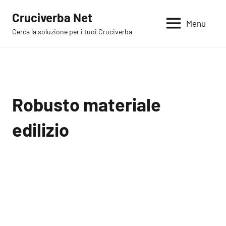
Vai
Cruciverba Net
al
Menu
Cerca la soluzione per i tuoi Cruciverba
contenuto
Robusto materiale
edilizio