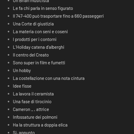
Un Brian musicista
Le fa chi parla in senso figurato
Il 747-400 può trasportare fino a 660 passeggeri
Una Corte di giustizia
La materia con seni e coseni
I prodotti per i contorni
L’Holiday catena d’alberghi
Il centro del Creato
Sono super in film e fumetti
Un hobby
La costellazione con una nota cintura
Idee fisse
La lavora il ceramista
Una fase di tirocinio
Cameron _ , attrice
Infossature dei polmoni
Ha la struttura a doppia elica
Si, appunto