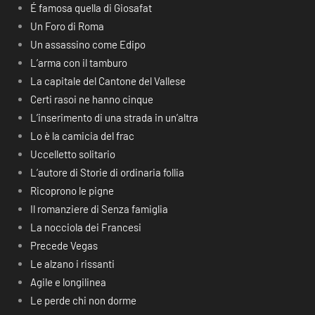
É famosa quella di Giosafat
Un Foro di Roma
Un assassino come Edipo
L’arma con il tamburo
La capitale del Cantone del Vallese
Certi rasoi ne hanno cinque
L’inserimento di una strada in un’altra
Lo è la camicia del frac
Uccelletto solitario
L’autore di Storie di ordinaria follia
Ricoprono le pigne
Il romanziere di Senza famiglia
La nocciola dei Francesi
Precede Vegas
Le alzano i rissanti
Agile e longilinea
Le perde chi non dorme