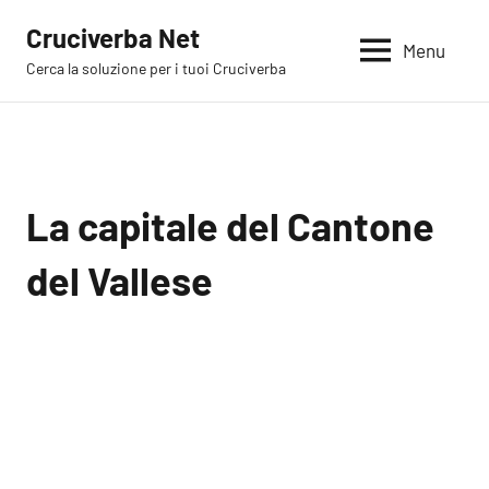
Vai
Cruciverba Net
al
Menu
Cerca la soluzione per i tuoi Cruciverba
contenuto
La capitale del Cantone
del Vallese