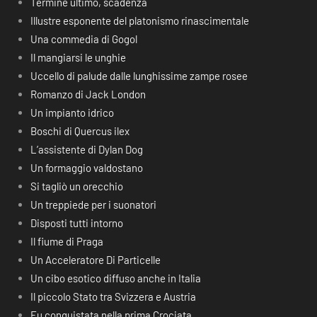
Termine ultimo, scadenza
Illustre esponente del platonismo rinascimentale
Una commedia di Gogol
Il mangiarsi le unghie
Uccello di palude dalle lunghissime zampe rosee
Romanzo di Jack London
Un impianto idrico
Boschi di Quercus ilex
L’assistente di Dylan Dog
Un formaggio valdostano
Si tagliò un orecchio
Un treppiede per i suonatori
Disposti tutti intorno
Il fiume di Praga
Un Acceleratore Di Particelle
Un cibo esotico diffuso anche in Italia
Il piccolo Stato tra Svizzera e Austria
Fu conquistata nella prima Crociata