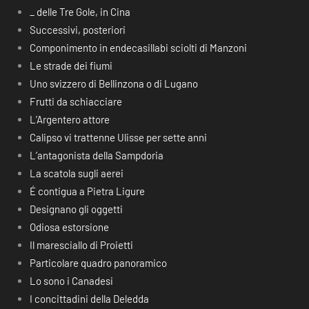
_ delle Tre Gole, in Cina
Successivi, posteriori
Componimento in endecasillabi sciolti di Manzoni
Le strade dei fiumi
Uno svizzero di Bellinzona o di Lugano
Frutti da schiacciare
L’Argentero attore
Calipso vi trattenne Ulisse per sette anni
L’antagonista della Sampdoria
La scatola sugli aerei
É contigua a Pietra Ligure
Designano gli oggetti
Odiosa estorsione
Il maresciallo di Proietti
Particolare quadro panoramico
Lo sono i Canadesi
I concittadini della Deledda