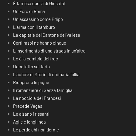
É famosa quella di Giosafat
Un Foro di Roma
Un assassino come Edipo
L’arma con il tamburo
La capitale del Cantone del Vallese
Certi rasoi ne hanno cinque
L’inserimento di una strada in un’altra
Lo è la camicia del frac
Uccelletto solitario
L’autore di Storie di ordinaria follia
Ricoprono le pigne
Il romanziere di Senza famiglia
La nocciola dei Francesi
Precede Vegas
Le alzano i rissanti
Agile e longilinea
Le perde chi non dorme