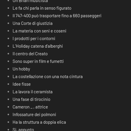
Un Brian musicista
Le fa chi parla in senso figurato
Il 747-400 può trasportare fino a 660 passeggeri
Una Corte di giustizia
La materia con seni e coseni
I prodotti per i contorni
L’Holiday catena d’alberghi
Il centro del Creato
Sono super in film e fumetti
Un hobby
La costellazione con una nota cintura
Idee fisse
La lavora il ceramista
Una fase di tirocinio
Cameron _ , attrice
Infossature dei polmoni
Ha la struttura a doppia elica
Si, appunto