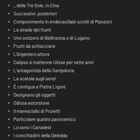
_ delle Tre Gole, in Cina
Successivi, posteriori
Componimento in endecasillabi sciolti di Manzoni
Le strade dei fiumi
Uno svizzero di Bellinzona o di Lugano
Frutti da schiacciare
L’Argentero attore
Calipso vi trattenne Ulisse per sette anni
L’antagonista della Sampdoria
La scatola sugli aerei
É contigua a Pietra Ligure
Designano gli oggetti
Odiosa estorsione
Il maresciallo di Proietti
Particolare quadro panoramico
Lo sono i Canadesi
I concittadini della Deledda