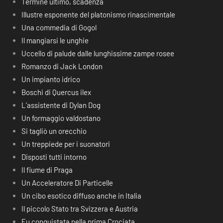
Termine ultimo, scadenza
Illustre esponente del platonismo rinascimentale
Una commedia di Gogol
Il mangiarsi le unghie
Uccello di palude dalle lunghissime zampe rosee
Romanzo di Jack London
Un impianto idrico
Boschi di Quercus ilex
L’assistente di Dylan Dog
Un formaggio valdostano
Si tagliò un orecchio
Un treppiede per i suonatori
Disposti tutti intorno
Il fiume di Praga
Un Acceleratore Di Particelle
Un cibo esotico diffuso anche in Italia
Il piccolo Stato tra Svizzera e Austria
Fu conquistata nella prima Crociata