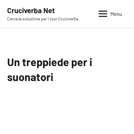
Vai
Cruciverba Net
al
Menu
Cerca la soluzione per i tuoi Cruciverba
contenuto
Un treppiede per i
suonatori