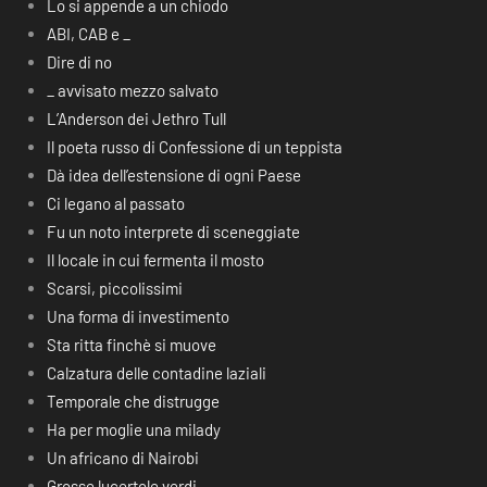
Lo si appende a un chiodo
ABI, CAB e _
Dire di no
_ avvisato mezzo salvato
L’Anderson dei Jethro Tull
Il poeta russo di Confessione di un teppista
Dà idea dell’estensione di ogni Paese
Ci legano al passato
Fu un noto interprete di sceneggiate
Il locale in cui fermenta il mosto
Scarsi, piccolissimi
Una forma di investimento
Sta ritta finchè si muove
Calzatura delle contadine laziali
Temporale che distrugge
Ha per moglie una milady
Un africano di Nairobi
Grosse lucertole verdi