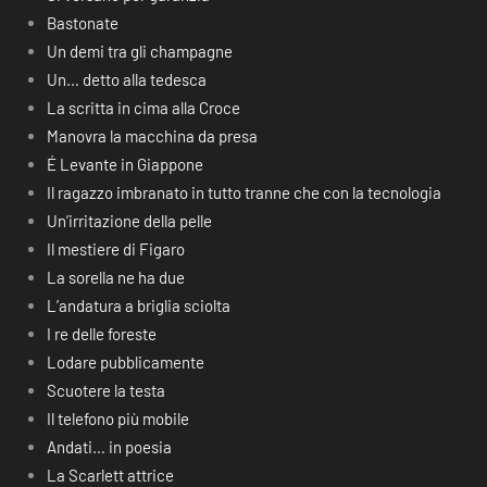
Bastonate
Un demi tra gli champagne
Un… detto alla tedesca
La scritta in cima alla Croce
Manovra la macchina da presa
É Levante in Giappone
Il ragazzo imbranato in tutto tranne che con la tecnologia
Un’irritazione della pelle
Il mestiere di Figaro
La sorella ne ha due
L’andatura a briglia sciolta
I re delle foreste
Lodare pubblicamente
Scuotere la testa
Il telefono più mobile
Andati… in poesia
La Scarlett attrice