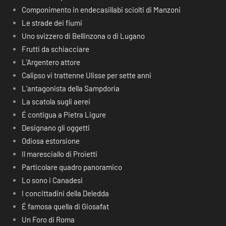
Componimento in endecasillabi sciolti di Manzoni
Le strade dei fiumi
Uno svizzero di Bellinzona o di Lugano
Frutti da schiacciare
L’Argentero attore
Calipso vi trattenne Ulisse per sette anni
L’antagonista della Sampdoria
La scatola sugli aerei
É contigua a Pietra Ligure
Designano gli oggetti
Odiosa estorsione
Il maresciallo di Proietti
Particolare quadro panoramico
Lo sono i Canadesi
I concittadini della Deledda
É famosa quella di Giosafat
Un Foro di Roma