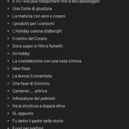
Il 747-400 può trasportare fino a 660 passeggeri
Una Corte di giustizia
La materia con seni e coseni
I prodotti per i contorni
L’Holiday catena d’alberghi
Il centro del Creato
Sono super in film e fumetti
Un hobby
La costellazione con una nota cintura
Idee fisse
La lavora il ceramista
Una fase di tirocinio
Cameron _ , attrice
Infossature dei polmoni
Ha la struttura a doppia elica
Si, appunto
Fu detto Il padre della storia
Fuori nei prefissi