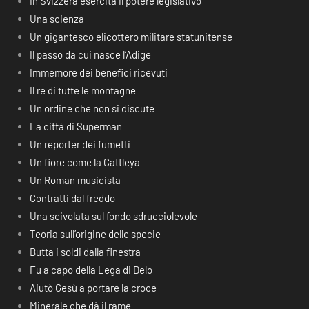
In Svizzera esercita il potere legislativo
Una scienza
Un gigantesco elicottero militare statunitense
Il passo da cui nasce l’Adige
Immemore dei benefici ricevuti
Il re di tutte le montagne
Un ordine che non si discute
La città di Superman
Un reporter dei fumetti
Un fiore come la Cattleya
Un Roman musicista
Contratti dal freddo
Una scivolata sul fondo sdrucciolevole
Teoria sull’origine delle specie
Butta i soldi dalla finestra
Fu a capo della Lega di Delo
Aiutò Gesù a portare la croce
Minerale che dà il rame