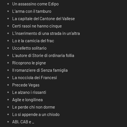
Un assassino come Edipo
L’arma con il tamburo
La capitale del Cantone del Vallese
Certi rasoi ne hanno cinque
L’inserimento di una strada in un’altra
Lo è la camicia del frac
Uccelletto solitario
L’autore di Storie di ordinaria follia
Ricoprono le pigne
Il romanziere di Senza famiglia
La nocciola dei Francesi
Precede Vegas
Le alzano i rissanti
Agile e longilinea
Le perde chi non dorme
Lo si appende a un chiodo
ABI, CAB e _