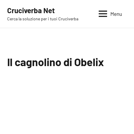
Vai
Cruciverba Net
al
Menu
Cerca la soluzione per i tuoi Cruciverba
contenuto
Il cagnolino di Obelix