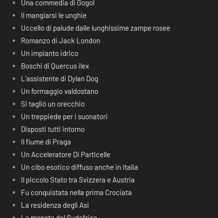
Una commedia di Gogol
Il mangiarsi le unghie
Uccello di palude dalle lunghissime zampe rosee
Romanzo di Jack London
Un impianto idrico
Boschi di Quercus ilex
L’assistente di Dylan Dog
Un formaggio valdostano
Si tagliò un orecchio
Un treppiede per i suonatori
Disposti tutti intorno
Il fiume di Praga
Un Acceleratore Di Particelle
Un cibo esotico diffuso anche in Italia
Il piccolo Stato tra Svizzera e Austria
Fu conquistata nella prima Crociata
La residenza degli Asi
La moneta del Sudafrica