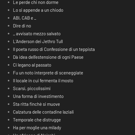
Le perde chi non dorme
Lo si appende a un chiodo
ABI, CAB e _
Dire di no
_ avvisato mezzo salvato
L’Anderson dei Jethro Tull
Il poeta russo di Confessione di un teppista
Dà idea dell’estensione di ogni Paese
Ci legano al passato
Fu un noto interprete di sceneggiate
Il locale in cui fermenta il mosto
Scarsi, piccolissimi
Una forma di investimento
Sta ritta finchè si muove
Calzatura delle contadine laziali
Temporale che distrugge
Ha per moglie una milady