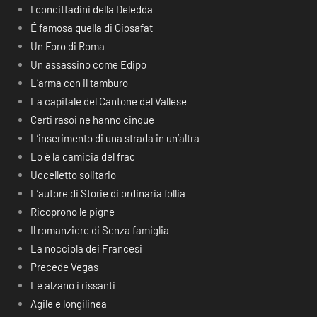
I concittadini della Deledda
É famosa quella di Giosafat
Un Foro di Roma
Un assassino come Edipo
L’arma con il tamburo
La capitale del Cantone del Vallese
Certi rasoi ne hanno cinque
L’inserimento di una strada in un’altra
Lo è la camicia del frac
Uccelletto solitario
L’autore di Storie di ordinaria follia
Ricoprono le pigne
Il romanziere di Senza famiglia
La nocciola dei Francesi
Precede Vegas
Le alzano i rissanti
Agile e longilinea