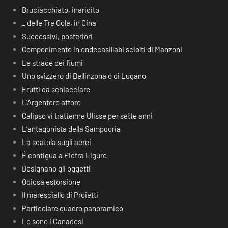
Bruciacchiato, inaridito
_ delle Tre Gole, in Cina
Successivi, posteriori
Componimento in endecasillabi sciolti di Manzoni
Le strade dei fiumi
Uno svizzero di Bellinzona o di Lugano
Frutti da schiacciare
L’Argentero attore
Calipso vi trattenne Ulisse per sette anni
L’antagonista della Sampdoria
La scatola sugli aerei
É contigua a Pietra Ligure
Designano gli oggetti
Odiosa estorsione
Il maresciallo di Proietti
Particolare quadro panoramico
Lo sono i Canadesi