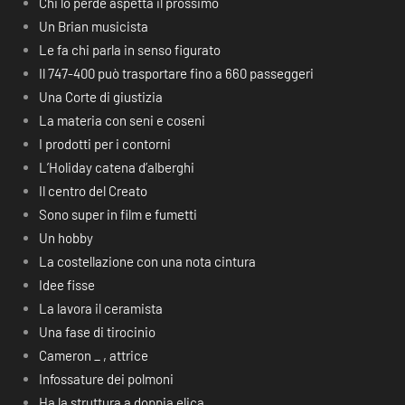
Chi lo perde aspetta il prossimo
Un Brian musicista
Le fa chi parla in senso figurato
Il 747-400 può trasportare fino a 660 passeggeri
Una Corte di giustizia
La materia con seni e coseni
I prodotti per i contorni
L’Holiday catena d’alberghi
Il centro del Creato
Sono super in film e fumetti
Un hobby
La costellazione con una nota cintura
Idee fisse
La lavora il ceramista
Una fase di tirocinio
Cameron _ , attrice
Infossature dei polmoni
Ha la struttura a doppia elica