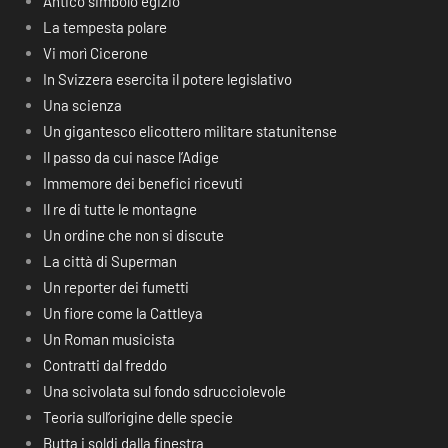
Antico simbolo egizio
La tempesta polare
Vi morì Cicerone
In Svizzera esercita il potere legislativo
Una scienza
Un gigantesco elicottero militare statunitense
Il passo da cui nasce l’Adige
Immemore dei benefici ricevuti
Il re di tutte le montagne
Un ordine che non si discute
La città di Superman
Un reporter dei fumetti
Un fiore come la Cattleya
Un Roman musicista
Contratti dal freddo
Una scivolata sul fondo sdrucciolevole
Teoria sull’origine delle specie
Butta i soldi dalla finestra