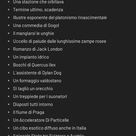
Una stazione che orbitava
Termine ultimo, scadenza
Illustre esponente del platonismo rinascimentale
Una commedia di Gogol
Il mangiarsi le unghie
Uccello di palude dalle lunghissime zampe rosee
Romanzo di Jack London
Un impianto idrico
Boschi di Quercus ilex
L’assistente di Dylan Dog
Un formaggio valdostano
Si tagliò un orecchio
Un treppiede per i suonatori
Disposti tutti intorno
Il fiume di Praga
Un Acceleratore Di Particelle
Un cibo esotico diffuso anche in Italia
Il piccolo Stato tra Svizzera e Austria