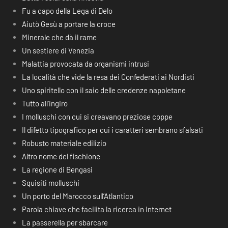
Fu a capo della Lega di Delo
Aiutò Gesù a portare la croce
Minerale che dà il rame
Un sestiere di Venezia
Malattia provocata da organismi intrusi
La località che vide la resa dei Confederati ai Nordisti
Uno spiritello con il saio delle credenze napoletane
Tutto all’ingiro
I molluschi con cui si creavano preziose coppe
Il difetto tipografico per cui i caratteri sembrano sfalsati
Robusto materiale edilizio
Altro nome del fischione
La regione di Bengasi
Squisiti molluschi
Un porto del Marocco sull’Atlantico
Parola chiave che facilita la ricerca in Internet
La passerella per sbarcare