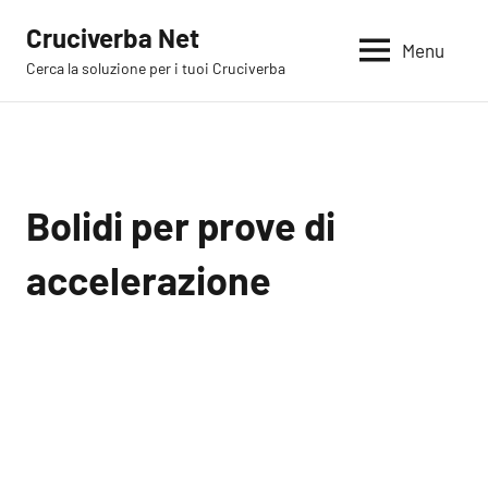
Vai
Cruciverba Net
al
Menu
Cerca la soluzione per i tuoi Cruciverba
contenuto
Bolidi per prove di
accelerazione