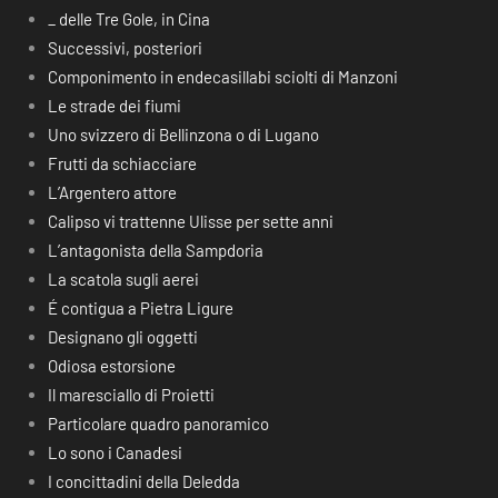
_ delle Tre Gole, in Cina
Successivi, posteriori
Componimento in endecasillabi sciolti di Manzoni
Le strade dei fiumi
Uno svizzero di Bellinzona o di Lugano
Frutti da schiacciare
L’Argentero attore
Calipso vi trattenne Ulisse per sette anni
L’antagonista della Sampdoria
La scatola sugli aerei
É contigua a Pietra Ligure
Designano gli oggetti
Odiosa estorsione
Il maresciallo di Proietti
Particolare quadro panoramico
Lo sono i Canadesi
I concittadini della Deledda