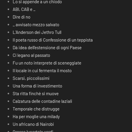
Lo si appende a un chiodo
ABI, CAB e _
Dire di no
_ avvisato mezzo salvato
L’Anderson dei Jethro Tull
Il poeta russo di Confessione di un teppista
Dà idea dell’estensione di ogni Paese
Ci legano al passato
Fu un noto interprete di sceneggiate
Il locale in cui fermenta il mosto
Scarsi, piccolissimi
Una forma di investimento
Sta ritta finchè si muove
Calzatura delle contadine laziali
Temporale che distrugge
Ha per moglie una milady
Un africano di Nairobi
Grosse lucertole verdi