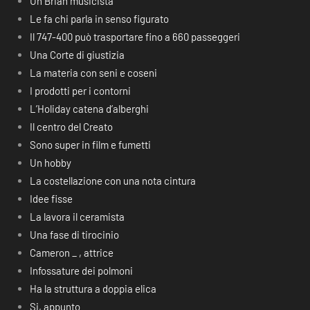
Un Brian musicista
Le fa chi parla in senso figurato
Il 747-400 può trasportare fino a 660 passeggeri
Una Corte di giustizia
La materia con seni e coseni
I prodotti per i contorni
L’Holiday catena d’alberghi
Il centro del Creato
Sono super in film e fumetti
Un hobby
La costellazione con una nota cintura
Idee fisse
La lavora il ceramista
Una fase di tirocinio
Cameron _ , attrice
Infossature dei polmoni
Ha la struttura a doppia elica
Si, appunto