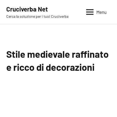
Vai
Cruciverba Net
al
Menu
Cerca la soluzione per i tuoi Cruciverba
contenuto
Stile medievale raffinato
e ricco di decorazioni