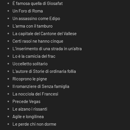
É famosa quella di Giosafat
Un Foro di Roma
Un assassino come Edipo
L’arma con il tamburo
La capitale del Cantone del Vallese
Certi rasoi ne hanno cinque
L’inserimento di una strada in un’altra
Lo è la camicia del frac
Uccelletto solitario
L’autore di Storie di ordinaria follia
Ricoprono le pigne
Il romanziere di Senza famiglia
La nocciola dei Francesi
Precede Vegas
Le alzano i rissanti
Agile e longilinea
Le perde chi non dorme