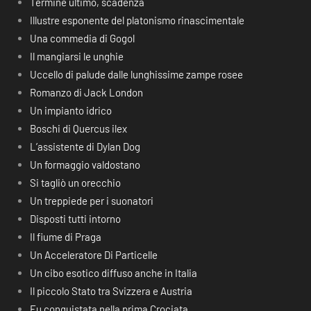
Termine ultimo, scadenza
Illustre esponente del platonismo rinascimentale
Una commedia di Gogol
Il mangiarsi le unghie
Uccello di palude dalle lunghissime zampe rosee
Romanzo di Jack London
Un impianto idrico
Boschi di Quercus ilex
L’assistente di Dylan Dog
Un formaggio valdostano
Si tagliò un orecchio
Un treppiede per i suonatori
Disposti tutti intorno
Il fiume di Praga
Un Acceleratore Di Particelle
Un cibo esotico diffuso anche in Italia
Il piccolo Stato tra Svizzera e Austria
Fu conquistata nella prima Crociata