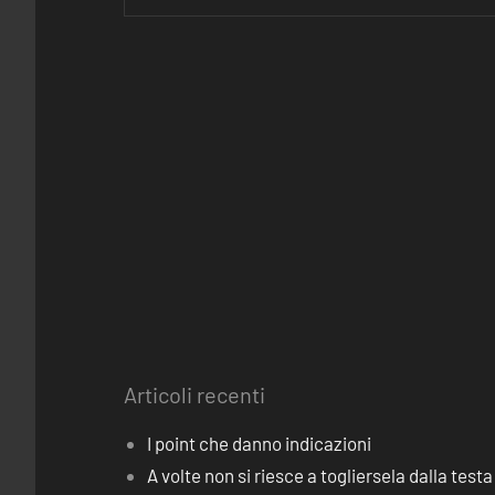
Articoli recenti
I point che danno indicazioni
A volte non si riesce a togliersela dalla testa