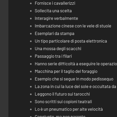
Fornisce i cavallerizzi
Sollecita una scelta
Interagire verbalmente
Imbarcazione cinese con le vele di stuoie
Esemplari da stampa
Un tipo particolare di posta elettronica
Una mossa degli scacchi
Passaggio tra i filari
Hanno serie difficoltà a eseguire le operaz
Macchina per il taglio del foraggio
Esempio che si segue in modo pedissequo
La zona in cui la luce del sole e occultata d
Leggono il futuro sui tarocchi
Sono scritti sui copioni teatrali
Lo è un pneumatico per alte velocità
Congiunto, ma non parente