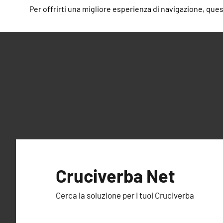
Per offrirti una migliore esperienza di navigazione, questo
Vai
al
Cruciverba Net
contenuto
Cerca la soluzione per i tuoi Cruciverba