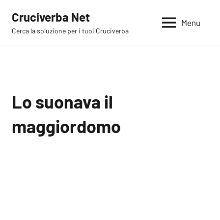
Vai
Cruciverba Net
al
Menu
Cerca la soluzione per i tuoi Cruciverba
contenuto
Lo suonava il
maggiordomo