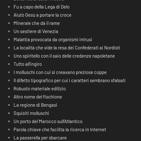
Fu a capo della Lega di Delo
Aiutò Gesù a portare la croce
Minerale che dà il rame
Un sestiere di Venezia
Malattia provocata da organismi intrusi
La località che vide la resa dei Confederati ai Nordisti
Uno spiritello con il saio delle credenze napoletane
Tutto all’ingiro
I molluschi con cui si creavano preziose coppe
Il difetto tipografico per cui i caratteri sembrano sfalsati
Robusto materiale edilizio
Altro nome del fischione
La regione di Bengasi
Squisiti molluschi
Un porto del Marocco sull’Atlantico
Parola chiave che facilita la ricerca in Internet
La passerella per sbarcare