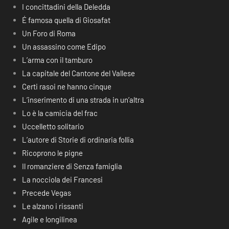
I concittadini della Deledda
É famosa quella di Giosafat
Un Foro di Roma
Un assassino come Edipo
L’arma con il tamburo
La capitale del Cantone del Vallese
Certi rasoi ne hanno cinque
L’inserimento di una strada in un’altra
Lo è la camicia del frac
Uccelletto solitario
L’autore di Storie di ordinaria follia
Ricoprono le pigne
Il romanziere di Senza famiglia
La nocciola dei Francesi
Precede Vegas
Le alzano i rissanti
Agile e longilinea