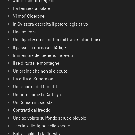
Antico simbolo egizio
La tempesta polare
Vi morì Cicerone
In Svizzera esercita il potere legislativo
Una scienza
Un gigantesco elicottero militare statunitense
Il passo da cui nasce l’Adige
Immemore dei benefici ricevuti
Il re di tutte le montagne
Un ordine che non si discute
La città di Superman
Un reporter dei fumetti
Un fiore come la Cattleya
Un Roman musicista
Contratti dal freddo
Una scivolata sul fondo sdrucciolevole
Teoria sull’origine delle specie
Butta i soldi dalla finestra