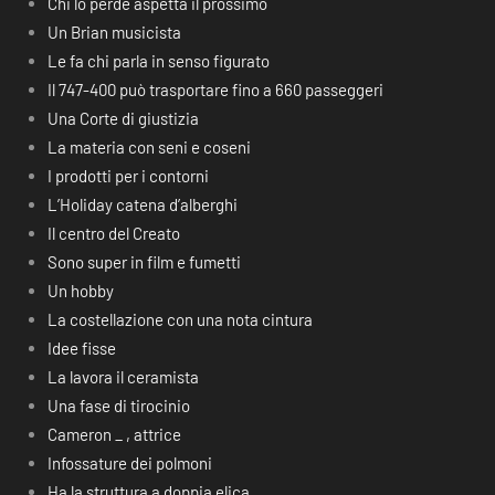
Chi lo perde aspetta il prossimo
Un Brian musicista
Le fa chi parla in senso figurato
Il 747-400 può trasportare fino a 660 passeggeri
Una Corte di giustizia
La materia con seni e coseni
I prodotti per i contorni
L’Holiday catena d’alberghi
Il centro del Creato
Sono super in film e fumetti
Un hobby
La costellazione con una nota cintura
Idee fisse
La lavora il ceramista
Una fase di tirocinio
Cameron _ , attrice
Infossature dei polmoni
Ha la struttura a doppia elica