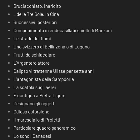
Bruciacchiato, inaridito
_ delle Tre Gole, in Cina
Successivi, posteriori
Componimento in endecasillabi sciolti di Manzoni
Le strade dei fiumi
Uno svizzero di Bellinzona o di Lugano
Frutti da schiacciare
L’Argentero attore
Calipso vi trattenne Ulisse per sette anni
L’antagonista della Sampdoria
La scatola sugli aerei
É contigua a Pietra Ligure
Designano gli oggetti
Odiosa estorsione
Il maresciallo di Proietti
Particolare quadro panoramico
Lo sono i Canadesi