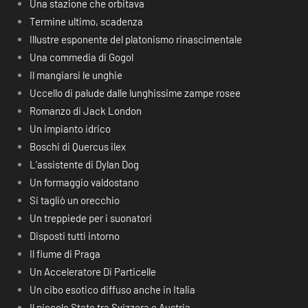
Una stazione che orbitava
Termine ultimo, scadenza
Illustre esponente del platonismo rinascimentale
Una commedia di Gogol
Il mangiarsi le unghie
Uccello di palude dalle lunghissime zampe rosee
Romanzo di Jack London
Un impianto idrico
Boschi di Quercus ilex
L’assistente di Dylan Dog
Un formaggio valdostano
Si tagliò un orecchio
Un treppiede per i suonatori
Disposti tutti intorno
Il fiume di Praga
Un Acceleratore Di Particelle
Un cibo esotico diffuso anche in Italia
Il piccolo Stato tra Svizzera e Austria