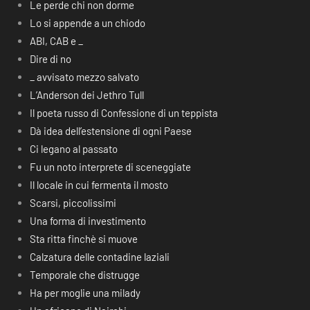
Le perde chi non dorme
Lo si appende a un chiodo
ABI, CAB e _
Dire di no
_ avvisato mezzo salvato
L’Anderson dei Jethro Tull
Il poeta russo di Confessione di un teppista
Dà idea dell’estensione di ogni Paese
Ci legano al passato
Fu un noto interprete di sceneggiate
Il locale in cui fermenta il mosto
Scarsi, piccolissimi
Una forma di investimento
Sta ritta finchè si muove
Calzatura delle contadine laziali
Temporale che distrugge
Ha per moglie una milady