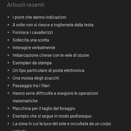
Articoli recenti
I point che danno indicazioni
A volte non si riesce a togliersela dalla testa
Fornisce i cavallerizzi
Sollecita una scelta
Interagire verbalmente
Imbarcazione cinese con le vele di stuoie
Esemplari da stampa
Un tipo particolare di posta elettronica
Una mossa degli scacchi
Passaggio tra i filari
Hanno serie difficoltà a eseguire le operazioni
matematiche
Macchina per il taglio del foraggio
Esempio che si segue in modo pedissequo
La zona in cui la luce del sole e occultata da un corpo