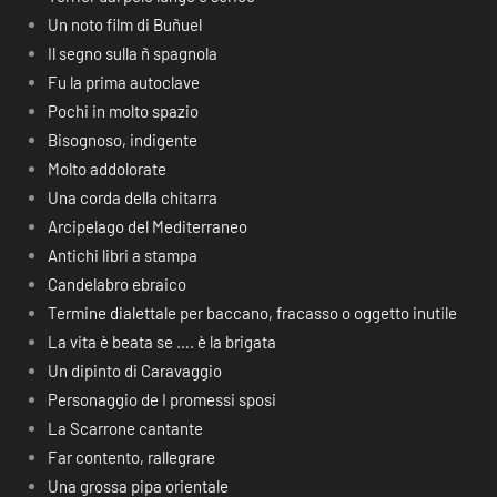
Un noto film di Buñuel
Il segno sulla ñ spagnola
Fu la prima autoclave
Pochi in molto spazio
Bisognoso, indigente
Molto addolorate
Una corda della chitarra
Arcipelago del Mediterraneo
Antichi libri a stampa
Candelabro ebraico
Termine dialettale per baccano, fracasso o oggetto inutile
La vita è beata se …. è la brigata
Un dipinto di Caravaggio
Personaggio de I promessi sposi
La Scarrone cantante
Far contento, rallegrare
Una grossa pipa orientale