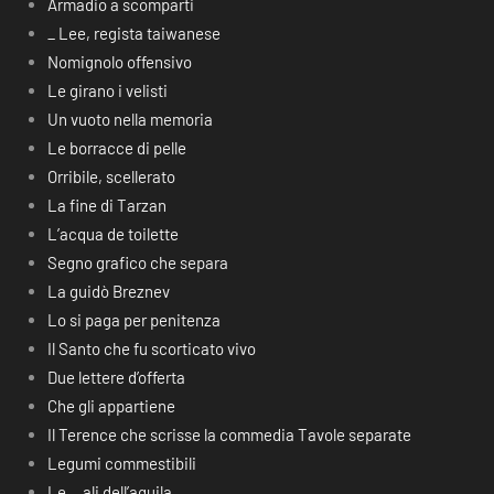
Armadio a scomparti
_ Lee, regista taiwanese
Nomignolo offensivo
Le girano i velisti
Un vuoto nella memoria
Le borracce di pelle
Orribile, scellerato
La fine di Tarzan
L’acqua de toilette
Segno grafico che separa
La guidò Breznev
Lo si paga per penitenza
Il Santo che fu scorticato vivo
Due lettere d’offerta
Che gli appartiene
Il Terence che scrisse la commedia Tavole separate
Legumi commestibili
Le… ali dell’aquila