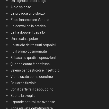
Un signorotto del luogo
Aiole spinose
La provoca uno sforzo
Fece innamorare Venere
La convalida la pratica
Le ha doppie il cavallo
Una scala a poker
Lo studio dei tessuti organici
Fu il primo cosmonauta
Si basa su quattro operazioni
Quando canta è confesso
Veleno per pesticidi e insetticidi
Viene usato come concime
Baluardo fluviale
Con il caffè fa il cappuccino
Suona la sveglia
Il grande naturalista svedese
Zona elevata dell’atmosfera