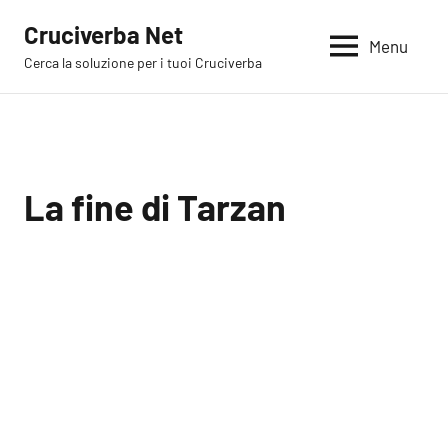
Vai
Cruciverba Net
al
Menu
Cerca la soluzione per i tuoi Cruciverba
contenuto
La fine di Tarzan