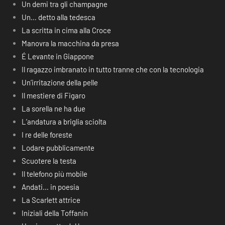
Un demi tra gli champagne
Un… detto alla tedesca
La scritta in cima alla Croce
Manovra la macchina da presa
É Levante in Giappone
Il ragazzo imbranato in tutto tranne che con la tecnologia
Un’irritazione della pelle
Il mestiere di Figaro
La sorella ne ha due
L’andatura a briglia sciolta
I re delle foreste
Lodare pubblicamente
Scuotere la testa
Il telefono più mobile
Andati… in poesia
La Scarlett attrice
Iniziali della Toffanin