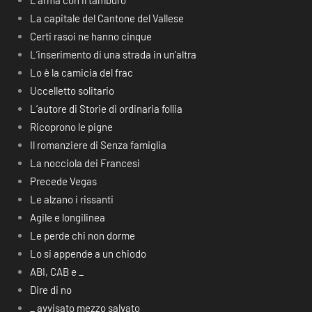
L’arma con il tamburo
La capitale del Cantone del Vallese
Certi rasoi ne hanno cinque
L’inserimento di una strada in un’altra
Lo è la camicia del frac
Uccelletto solitario
L’autore di Storie di ordinaria follia
Ricoprono le pigne
Il romanziere di Senza famiglia
La nocciola dei Francesi
Precede Vegas
Le alzano i rissanti
Agile e longilinea
Le perde chi non dorme
Lo si appende a un chiodo
ABI, CAB e _
Dire di no
_ avvisato mezzo salvato