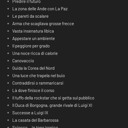
Predire il futuro
La zona delle Ande con La Paz
Le pareti da scalare
Arma che scagliava grosse frecce
Vasta insenatura libica
Appestare un ambiente
Il peggiore per grado
Una noce ricca di calorie
Canovaccio
Guida la Corea del Nord
Una luce che trapela nel buio
Contraddirsi o rammaricarsi
Là dove finisce il corso
Il tuffo della rockstar che si getta sul pubblico
Il Duca di Borgogna, grande rivale di Luigi XI
Successe a Luigi IX
La casata del Barbarossa
Sciocco… in tono ironico