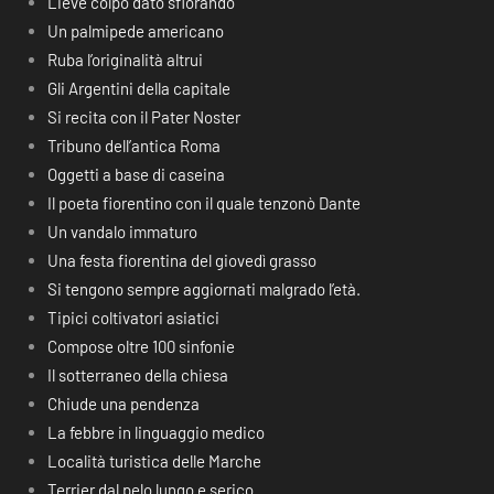
Lieve colpo dato sfiorando
Un palmipede americano
Ruba l’originalità altrui
Gli Argentini della capitale
Si recita con il Pater Noster
Tribuno dell’antica Roma
Oggetti a base di caseina
Il poeta fiorentino con il quale tenzonò Dante
Un vandalo immaturo
Una festa fiorentina del giovedì grasso
Si tengono sempre aggiornati malgrado l’età.
Tipici coltivatori asiatici
Compose oltre 100 sinfonie
Il sotterraneo della chiesa
Chiude una pendenza
La febbre in linguaggio medico
Località turistica delle Marche
Terrier dal pelo lungo e serico