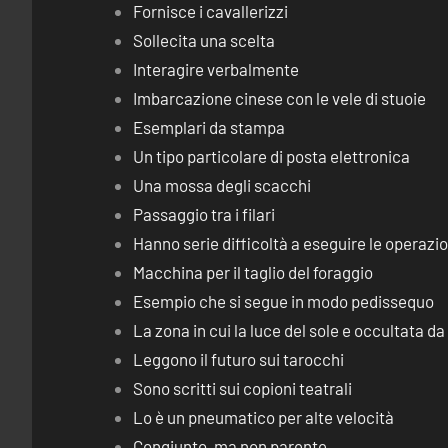
Fornisce i cavallerizzi
Sollecita una scelta
Interagire verbalmente
Imbarcazione cinese con le vele di stuoie
Esemplari da stampa
Un tipo particolare di posta elettronica
Una mossa degli scacchi
Passaggio tra i filari
Hanno serie difficoltà a eseguire le operaz
Macchina per il taglio del foraggio
Esempio che si segue in modo pedissequo
La zona in cui la luce del sole e occultata d
Leggono il futuro sui tarocchi
Sono scritti sui copioni teatrali
Lo è un pneumatico per alte velocità
Congiunto, ma non parente