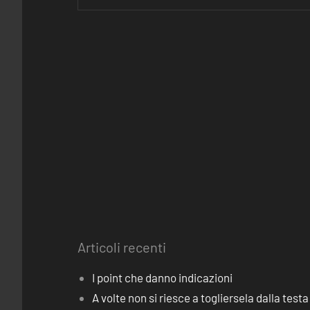
Articoli recenti
I point che danno indicazioni
A volte non si riesce a togliersela dalla testa