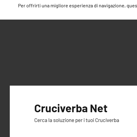
Per offrirti una migliore esperienza di navigazione, questo
Vai
al
Cruciverba Net
contenuto
Cerca la soluzione per i tuoi Cruciverba