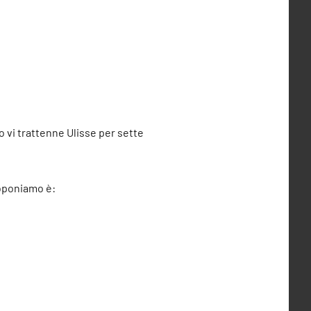
a
so vi trattenne Ulisse per sette
roponiamo è: