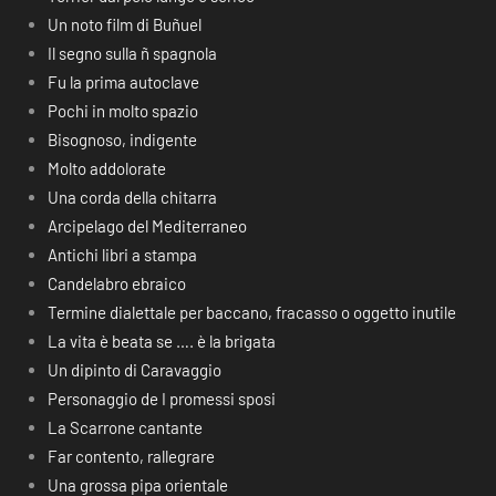
Un noto film di Buñuel
Il segno sulla ñ spagnola
Fu la prima autoclave
Pochi in molto spazio
Bisognoso, indigente
Molto addolorate
Una corda della chitarra
Arcipelago del Mediterraneo
Antichi libri a stampa
Candelabro ebraico
Termine dialettale per baccano, fracasso o oggetto inutile
La vita è beata se …. è la brigata
Un dipinto di Caravaggio
Personaggio de I promessi sposi
La Scarrone cantante
Far contento, rallegrare
Una grossa pipa orientale