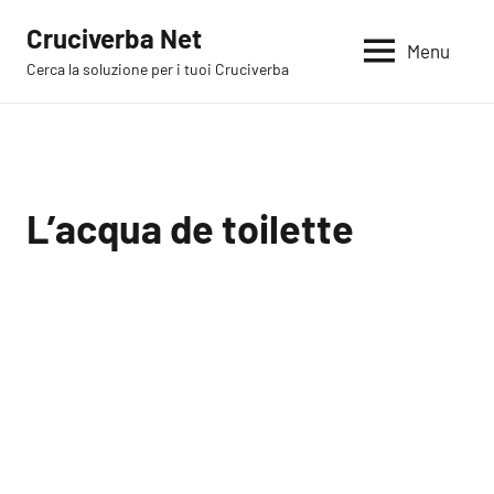
Vai
Cruciverba Net
al
Menu
Cerca la soluzione per i tuoi Cruciverba
contenuto
L’acqua de toilette