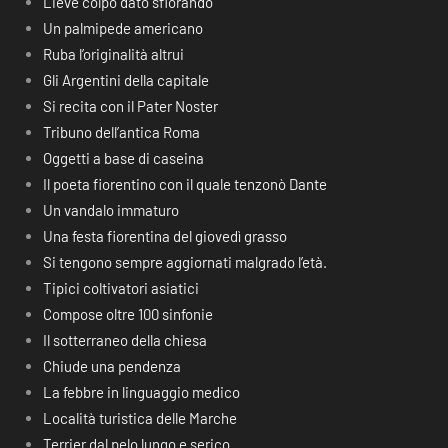
Lieve colpo dato sfiorando
Un palmipede americano
Ruba l’originalità altrui
Gli Argentini della capitale
Si recita con il Pater Noster
Tribuno dell’antica Roma
Oggetti a base di caseina
Il poeta fiorentino con il quale tenzonò Dante
Un vandalo immaturo
Una festa fiorentina del giovedì grasso
Si tengono sempre aggiornati malgrado l’età.
Tipici coltivatori asiatici
Compose oltre 100 sinfonie
Il sotterraneo della chiesa
Chiude una pendenza
La febbre in linguaggio medico
Località turistica delle Marche
Terrier dal pelo lungo e serico