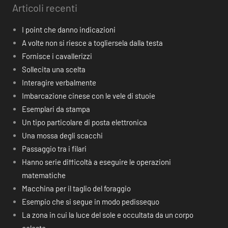
Articoli recenti
I point che danno indicazioni
A volte non si riesce a togliersela dalla testa
Fornisce i cavallerizzi
Sollecita una scelta
Interagire verbalmente
Imbarcazione cinese con le vele di stuoie
Esemplari da stampa
Un tipo particolare di posta elettronica
Una mossa degli scacchi
Passaggio tra i filari
Hanno serie difficoltà a eseguire le operazioni
matematiche
Macchina per il taglio del foraggio
Esempio che si segue in modo pedissequo
La zona in cui la luce del sole e occultata da un corpo