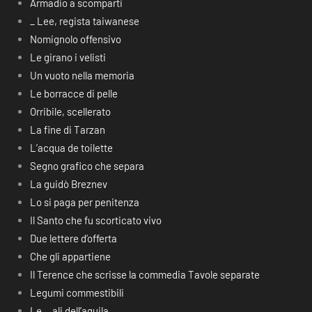
Armadio a scomparti
_ Lee, regista taiwanese
Nomignolo offensivo
Le girano i velisti
Un vuoto nella memoria
Le borracce di pelle
Orribile, scellerato
La fine di Tarzan
L’acqua de toilette
Segno grafico che separa
La guidò Breznev
Lo si paga per penitenza
Il Santo che fu scorticato vivo
Due lettere d’offerta
Che gli appartiene
Il Terence che scrisse la commedia Tavole separate
Legumi commestibili
Le… ali dell’aquila