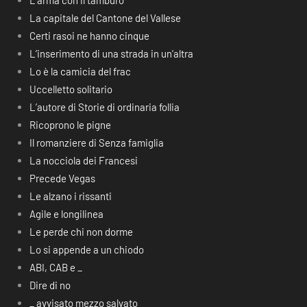
L’arma con il tamburo
La capitale del Cantone del Vallese
Certi rasoi ne hanno cinque
L’inserimento di una strada in un’altra
Lo è la camicia del frac
Uccelletto solitario
L’autore di Storie di ordinaria follia
Ricoprono le pigne
Il romanziere di Senza famiglia
La nocciola dei Francesi
Precede Vegas
Le alzano i rissanti
Agile e longilinea
Le perde chi non dorme
Lo si appende a un chiodo
ABI, CAB e _
Dire di no
_ avvisato mezzo salvato