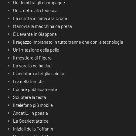
Un demi tra gli champagne
Un… detto alla tedesca
La scritta in cima alla Croce
Manovra la macchina da presa
É Levante in Giappone
Il ragazzo imbranato in tutto tranne che con la tecnologia
Un’irritazione della pelle
Il mestiere di Figaro
La sorella ne ha due
L’andatura a briglia sciolta
I re delle foreste
Lodare pubblicamente
Scuotere la testa
Il telefono più mobile
Andati… in poesia
La Scarlett attrice
Iniziali della Toffanin