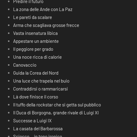
Predire il futuro
La zona delle Ande con La Paz
Le pareti da scalare
Arma che scagliava grosse frecce
Vasta insenatura libica
Appestare un ambiente
Il peggiore per grado
Una noce ricca di calorie
Canovaccio
Guida la Corea del Nord
Una luce che trapela nel buio
Contraddirsi o rammaricarsi
Là dove finisce il corso
Il tuffo della rockstar che si getta sul pubblico
Il Duca di Borgogna, grande rivale di Luigi XI
Successe a Luigi IX
La casata del Barbarossa
Sciocco… in tono ironico