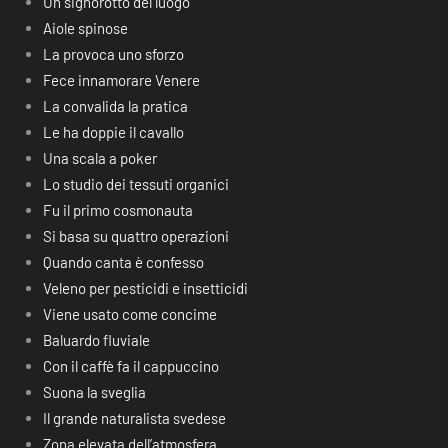
Un signorotto del luogo
Aiole spinose
La provoca uno sforzo
Fece innamorare Venere
La convalida la pratica
Le ha doppie il cavallo
Una scala a poker
Lo studio dei tessuti organici
Fu il primo cosmonauta
Si basa su quattro operazioni
Quando canta è confesso
Veleno per pesticidi e insetticidi
Viene usato come concime
Baluardo fluviale
Con il caffè fa il cappuccino
Suona la sveglia
Il grande naturalista svedese
Zona elevata dell’atmosfera