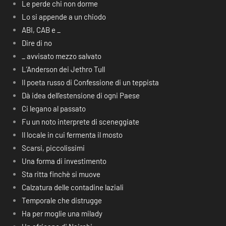
Le perde chi non dorme
Lo si appende a un chiodo
ABI, CAB e _
Dire di no
_ avvisato mezzo salvato
L’Anderson dei Jethro Tull
Il poeta russo di Confessione di un teppista
Dà idea dell’estensione di ogni Paese
Ci legano al passato
Fu un noto interprete di sceneggiate
Il locale in cui fermenta il mosto
Scarsi, piccolissimi
Una forma di investimento
Sta ritta finchè si muove
Calzatura delle contadine laziali
Temporale che distrugge
Ha per moglie una milady