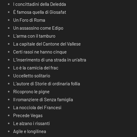
I concittadini della Deledda
É famosa quella di Giosafat
Un Foro di Roma
Un assassino come Edipo
L’arma con il tamburo
La capitale del Cantone del Vallese
Certi rasoi ne hanno cinque
L’inserimento di una strada in un’altra
Lo è la camicia del frac
Uccelletto solitario
L’autore di Storie di ordinaria follia
Ricoprono le pigne
Il romanziere di Senza famiglia
La nocciola dei Francesi
Precede Vegas
Le alzano i rissanti
Agile e longilinea