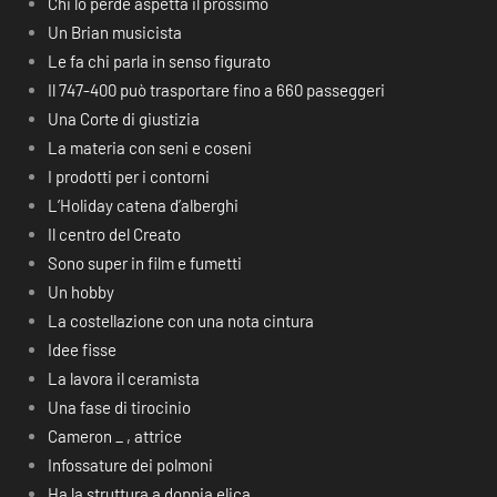
Chi lo perde aspetta il prossimo
Un Brian musicista
Le fa chi parla in senso figurato
Il 747-400 può trasportare fino a 660 passeggeri
Una Corte di giustizia
La materia con seni e coseni
I prodotti per i contorni
L’Holiday catena d’alberghi
Il centro del Creato
Sono super in film e fumetti
Un hobby
La costellazione con una nota cintura
Idee fisse
La lavora il ceramista
Una fase di tirocinio
Cameron _ , attrice
Infossature dei polmoni
Ha la struttura a doppia elica