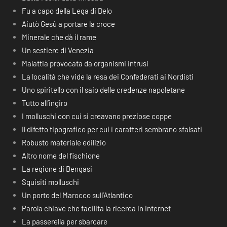
Fu a capo della Lega di Delo
Aiutò Gesù a portare la croce
Minerale che dà il rame
Un sestiere di Venezia
Malattia provocata da organismi intrusi
La località che vide la resa dei Confederati ai Nordisti
Uno spiritello con il saio delle credenze napoletane
Tutto all’ingiro
I molluschi con cui si creavano preziose coppe
Il difetto tipografico per cui i caratteri sembrano sfalsati
Robusto materiale edilizio
Altro nome del fischione
La regione di Bengasi
Squisiti molluschi
Un porto del Marocco sull’Atlantico
Parola chiave che facilita la ricerca in Internet
La passerella per sbarcare