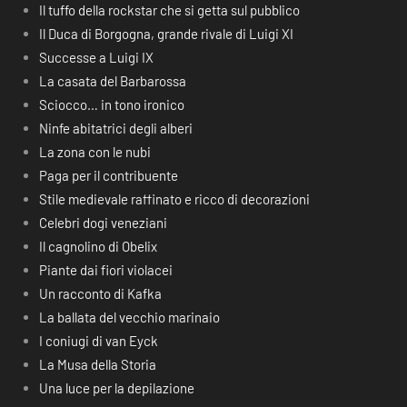
Il tuffo della rockstar che si getta sul pubblico
Il Duca di Borgogna, grande rivale di Luigi XI
Successe a Luigi IX
La casata del Barbarossa
Sciocco… in tono ironico
Ninfe abitatrici degli alberi
La zona con le nubi
Paga per il contribuente
Stile medievale raffinato e ricco di decorazioni
Celebri dogi veneziani
Il cagnolino di Obelix
Piante dai fiori violacei
Un racconto di Kafka
La ballata del vecchio marinaio
I coniugi di van Eyck
La Musa della Storia
Una luce per la depilazione