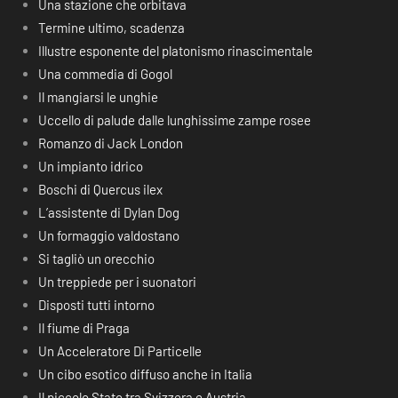
Una stazione che orbitava
Termine ultimo, scadenza
Illustre esponente del platonismo rinascimentale
Una commedia di Gogol
Il mangiarsi le unghie
Uccello di palude dalle lunghissime zampe rosee
Romanzo di Jack London
Un impianto idrico
Boschi di Quercus ilex
L’assistente di Dylan Dog
Un formaggio valdostano
Si tagliò un orecchio
Un treppiede per i suonatori
Disposti tutti intorno
Il fiume di Praga
Un Acceleratore Di Particelle
Un cibo esotico diffuso anche in Italia
Il piccolo Stato tra Svizzera e Austria