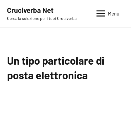
Vai
Cruciverba Net
al
Menu
Cerca la soluzione per i tuoi Cruciverba
contenuto
Un tipo particolare di
posta elettronica