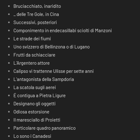
Bruciacchiato, inaridito
_ delle Tre Gole, in Cina
Successivi, posteriori
Componimento in endecasillabi sciolti di Manzoni
Le strade dei fiumi
Uno svizzero di Bellinzona o di Lugano
Frutti da schiacciare
L’Argentero attore
Calipso vi trattenne Ulisse per sette anni
L’antagonista della Sampdoria
La scatola sugli aerei
É contigua a Pietra Ligure
Designano gli oggetti
Odiosa estorsione
Il maresciallo di Proietti
Particolare quadro panoramico
Lo sono i Canadesi