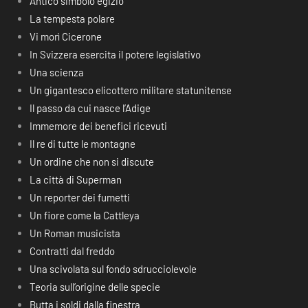
Antico simbolo egizio
La tempesta polare
Vi morì Cicerone
In Svizzera esercita il potere legislativo
Una scienza
Un gigantesco elicottero militare statunitense
Il passo da cui nasce l’Adige
Immemore dei benefici ricevuti
Il re di tutte le montagne
Un ordine che non si discute
La città di Superman
Un reporter dei fumetti
Un fiore come la Cattleya
Un Roman musicista
Contratti dal freddo
Una scivolata sul fondo sdrucciolevole
Teoria sull’origine delle specie
Butta i soldi dalla finestra