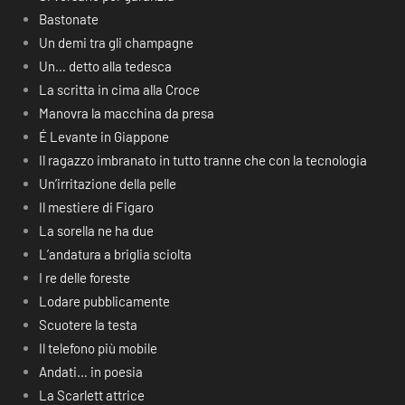
Bastonate
Un demi tra gli champagne
Un… detto alla tedesca
La scritta in cima alla Croce
Manovra la macchina da presa
É Levante in Giappone
Il ragazzo imbranato in tutto tranne che con la tecnologia
Un’irritazione della pelle
Il mestiere di Figaro
La sorella ne ha due
L’andatura a briglia sciolta
I re delle foreste
Lodare pubblicamente
Scuotere la testa
Il telefono più mobile
Andati… in poesia
La Scarlett attrice