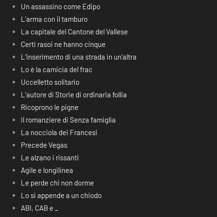
Un assassino come Edipo
L’arma con il tamburo
La capitale del Cantone del Vallese
Certi rasoi ne hanno cinque
L’inserimento di una strada in un’altra
Lo è la camicia del frac
Uccelletto solitario
L’autore di Storie di ordinaria follia
Ricoprono le pigne
Il romanziere di Senza famiglia
La nocciola dei Francesi
Precede Vegas
Le alzano i rissanti
Agile e longilinea
Le perde chi non dorme
Lo si appende a un chiodo
ABI, CAB e _