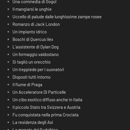
Una commedia di Gogol
Il mangiarsi le unghie
Uccello di palude dalle lunghissime zampe rosee
Romanzo di Jack London
Un impianto idrico
Boschi di Quercus ilex
L’assistente di Dylan Dog
Un formaggio valdostano
Si tagliò un orecchio
Un treppiede per i suonatori
Disposti tutti intorno
Il fiume di Praga
Un Acceleratore Di Particelle
Un cibo esotico diffuso anche in Italia
Il piccolo Stato tra Svizzera e Austria
Fu conquistata nella prima Crociata
La residenza degli Asi
La moneta del Sudafrica