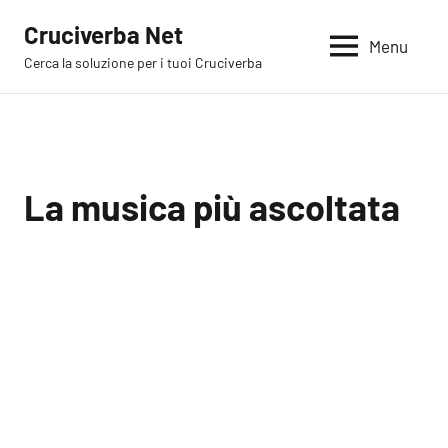
Vai
Cruciverba Net
al
Menu
Cerca la soluzione per i tuoi Cruciverba
contenuto
La musica più ascoltata