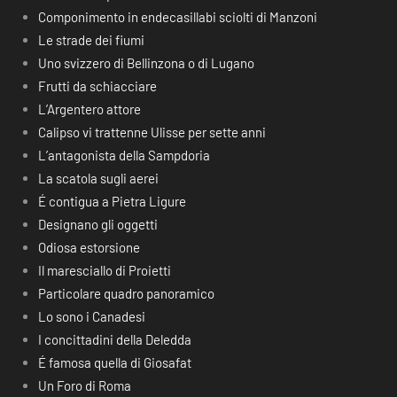
Componimento in endecasillabi sciolti di Manzoni
Le strade dei fiumi
Uno svizzero di Bellinzona o di Lugano
Frutti da schiacciare
L’Argentero attore
Calipso vi trattenne Ulisse per sette anni
L’antagonista della Sampdoria
La scatola sugli aerei
É contigua a Pietra Ligure
Designano gli oggetti
Odiosa estorsione
Il maresciallo di Proietti
Particolare quadro panoramico
Lo sono i Canadesi
I concittadini della Deledda
É famosa quella di Giosafat
Un Foro di Roma