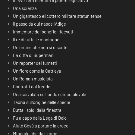
In Svizzera esercita il potere legislativo
Una scienza
Un gigantesco elicottero militare statunitense
Il passo da cui nasce l’Adige
Immemore dei benefici ricevuti
Il re di tutte le montagne
Un ordine che non si discute
La città di Superman
Un reporter dei fumetti
Un fiore come la Cattleya
Un Roman musicista
Contratti dal freddo
Una scivolata sul fondo sdrucciolevole
Teoria sull’origine delle specie
Butta i soldi dalla finestra
Fu a capo della Lega di Delo
Aiutò Gesù a portare la croce
Minerale che dà il rame