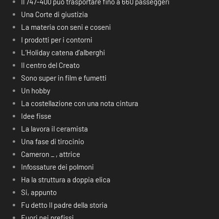
Il 747-400 può trasportare fino a 660 passeggeri
Una Corte di giustizia
La materia con seni e coseni
I prodotti per i contorni
L’Holiday catena d’alberghi
Il centro del Creato
Sono super in film e fumetti
Un hobby
La costellazione con una nota cintura
Idee fisse
La lavora il ceramista
Una fase di tirocinio
Cameron _ , attrice
Infossature dei polmoni
Ha la struttura a doppia elica
Si, appunto
Fu detto Il padre della storia
Fuori nei prefissi