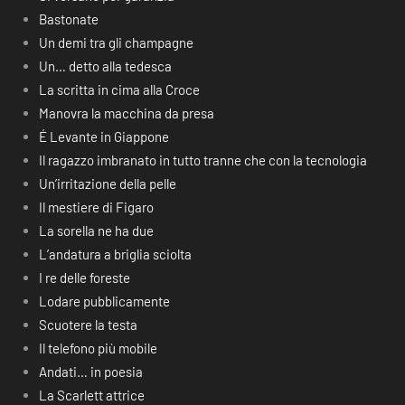
Bastonate
Un demi tra gli champagne
Un… detto alla tedesca
La scritta in cima alla Croce
Manovra la macchina da presa
É Levante in Giappone
Il ragazzo imbranato in tutto tranne che con la tecnologia
Un’irritazione della pelle
Il mestiere di Figaro
La sorella ne ha due
L’andatura a briglia sciolta
I re delle foreste
Lodare pubblicamente
Scuotere la testa
Il telefono più mobile
Andati… in poesia
La Scarlett attrice