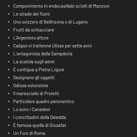
Componimento in endecasillabi sciolti di Manzoni
Le strade dei fiumi
Uno svizzero di Bellinzona o di Lugano
Frutti da schiacciare
L’Argentero attore
Calipso vi trattenne Ulisse per sette anni
L’antagonista della Sampdoria
La scatola sugli aerei
É contigua a Pietra Ligure
Designano gli oggetti
Odiosa estorsione
Il maresciallo di Proietti
Particolare quadro panoramico
Lo sono i Canadesi
I concittadini della Deledda
É famosa quella di Giosafat
Un Foro di Roma