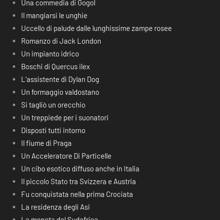
Una commedia di Gogol
Il mangiarsi le unghie
Uccello di palude dalle lunghissime zampe rosee
Romanzo di Jack London
Un impianto idrico
Boschi di Quercus ilex
L’assistente di Dylan Dog
Un formaggio valdostano
Si tagliò un orecchio
Un treppiede per i suonatori
Disposti tutti intorno
Il fiume di Praga
Un Acceleratore Di Particelle
Un cibo esotico diffuso anche in Italia
Il piccolo Stato tra Svizzera e Austria
Fu conquistata nella prima Crociata
La residenza degli Asi
La moneta del Sudafrica