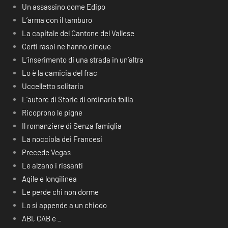
Un assassino come Edipo
L’arma con il tamburo
La capitale del Cantone del Vallese
Certi rasoi ne hanno cinque
L’inserimento di una strada in un’altra
Lo è la camicia del frac
Uccelletto solitario
L’autore di Storie di ordinaria follia
Ricoprono le pigne
Il romanziere di Senza famiglia
La nocciola dei Francesi
Precede Vegas
Le alzano i rissanti
Agile e longilinea
Le perde chi non dorme
Lo si appende a un chiodo
ABI, CAB e _