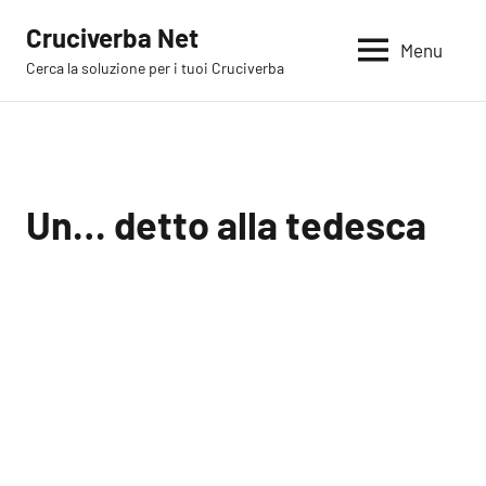
Vai
Cruciverba Net
al
Menu
Cerca la soluzione per i tuoi Cruciverba
contenuto
Un… detto alla tedesca