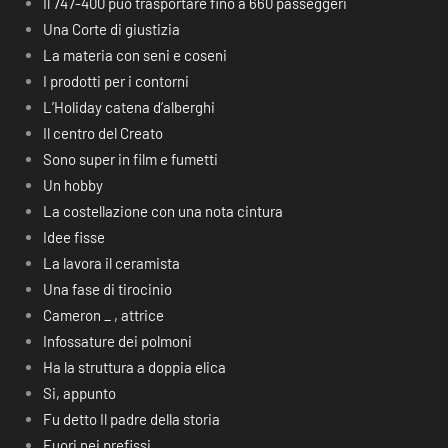
Il 747-400 può trasportare fino a 660 passeggeri
Una Corte di giustizia
La materia con seni e coseni
I prodotti per i contorni
L’Holiday catena d’alberghi
Il centro del Creato
Sono super in film e fumetti
Un hobby
La costellazione con una nota cintura
Idee fisse
La lavora il ceramista
Una fase di tirocinio
Cameron _ , attrice
Infossature dei polmoni
Ha la struttura a doppia elica
Si, appunto
Fu detto Il padre della storia
Fuori nei prefissi