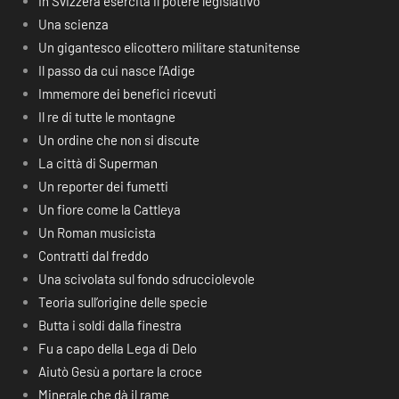
In Svizzera esercita il potere legislativo
Una scienza
Un gigantesco elicottero militare statunitense
Il passo da cui nasce l’Adige
Immemore dei benefici ricevuti
Il re di tutte le montagne
Un ordine che non si discute
La città di Superman
Un reporter dei fumetti
Un fiore come la Cattleya
Un Roman musicista
Contratti dal freddo
Una scivolata sul fondo sdrucciolevole
Teoria sull’origine delle specie
Butta i soldi dalla finestra
Fu a capo della Lega di Delo
Aiutò Gesù a portare la croce
Minerale che dà il rame