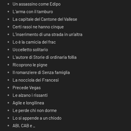
Un assassino come Edipo
L’arma con il tamburo
La capitale del Cantone del Vallese
Certi rasoi ne hanno cinque
L’inserimento di una strada in un’altra
Lo è la camicia del frac
Uccelletto solitario
L’autore di Storie di ordinaria follia
Ricoprono le pigne
Il romanziere di Senza famiglia
La nocciola dei Francesi
Precede Vegas
Le alzano i rissanti
Agile e longilinea
Le perde chi non dorme
Lo si appende a un chiodo
ABI, CAB e _