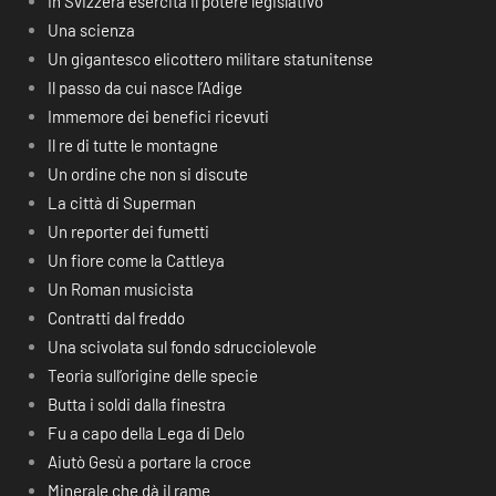
In Svizzera esercita il potere legislativo
Una scienza
Un gigantesco elicottero militare statunitense
Il passo da cui nasce l’Adige
Immemore dei benefici ricevuti
Il re di tutte le montagne
Un ordine che non si discute
La città di Superman
Un reporter dei fumetti
Un fiore come la Cattleya
Un Roman musicista
Contratti dal freddo
Una scivolata sul fondo sdrucciolevole
Teoria sull’origine delle specie
Butta i soldi dalla finestra
Fu a capo della Lega di Delo
Aiutò Gesù a portare la croce
Minerale che dà il rame