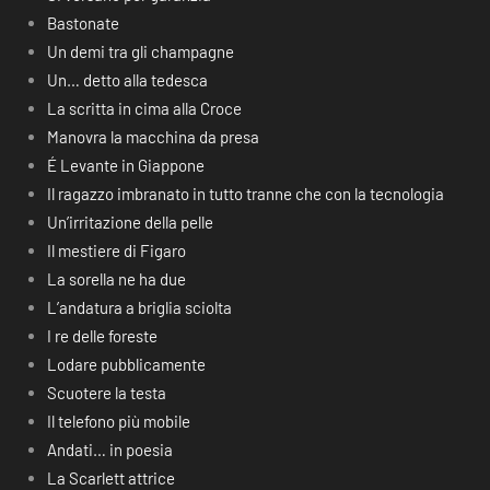
Bastonate
Un demi tra gli champagne
Un… detto alla tedesca
La scritta in cima alla Croce
Manovra la macchina da presa
É Levante in Giappone
Il ragazzo imbranato in tutto tranne che con la tecnologia
Un’irritazione della pelle
Il mestiere di Figaro
La sorella ne ha due
L’andatura a briglia sciolta
I re delle foreste
Lodare pubblicamente
Scuotere la testa
Il telefono più mobile
Andati… in poesia
La Scarlett attrice