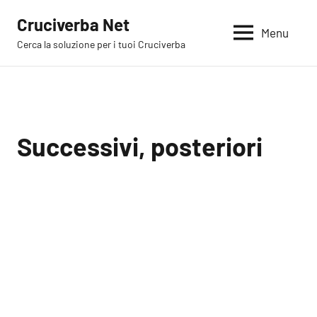
Vai
Cruciverba Net
al
Menu
Cerca la soluzione per i tuoi Cruciverba
contenuto
Successivi, posteriori