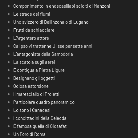
Componimento in endecasillabi sciolti di Manzoni
Le strade dei fiumi
Uno svizzero di Bellinzona o di Lugano
Frutti da schiacciare
L’Argentero attore
Calipso vi trattenne Ulisse per sette anni
L’antagonista della Sampdoria
La scatola sugli aerei
É contigua a Pietra Ligure
Designano gli oggetti
Odiosa estorsione
Il maresciallo di Proietti
Particolare quadro panoramico
Lo sono i Canadesi
I concittadini della Deledda
É famosa quella di Giosafat
Un Foro di Roma