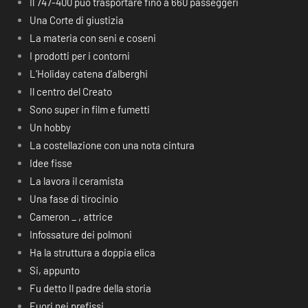
Il 747-400 può trasportare fino a 660 passeggeri
Una Corte di giustizia
La materia con seni e coseni
I prodotti per i contorni
L’Holiday catena d’alberghi
Il centro del Creato
Sono super in film e fumetti
Un hobby
La costellazione con una nota cintura
Idee fisse
La lavora il ceramista
Una fase di tirocinio
Cameron _ , attrice
Infossature dei polmoni
Ha la struttura a doppia elica
Si, appunto
Fu detto Il padre della storia
Fuori nei prefissi