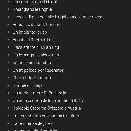
Una commedia di Gogol
Il mangiarsi le unghie
Uccello di palude dalle lunghissime zampe rosee
Romanzo di Jack London
Un impianto idrico
Boschi di Quercus ilex
L’assistente di Dylan Dog
Un formaggio valdostano
Si tagliò un orecchio
Un treppiede per i suonatori
Disposti tutti intorno
Il fiume di Praga
Un Acceleratore Di Particelle
Un cibo esotico diffuso anche in Italia
Il piccolo Stato tra Svizzera e Austria
Fu conquistata nella prima Crociata
La residenza degli Asi
La moneta del Sudafrica