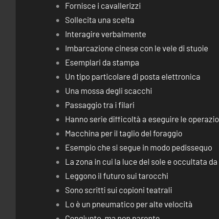
Fornisce i cavallerizzi
Sollecita una scelta
Interagire verbalmente
Imbarcazione cinese con le vele di stuoie
Esemplari da stampa
Un tipo particolare di posta elettronica
Una mossa degli scacchi
Passaggio tra i filari
Hanno serie difficoltà a eseguire le operaz
Macchina per il taglio del foraggio
Esempio che si segue in modo pedissequo
La zona in cui la luce del sole e occultata d
Leggono il futuro sui tarocchi
Sono scritti sui copioni teatrali
Lo è un pneumatico per alte velocità
Congiunto, ma non parente