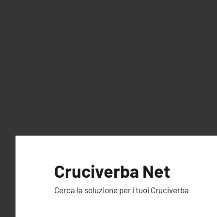
Vai
al
Cruciverba Net
contenuto
Cerca la soluzione per i tuoi Cruciverba