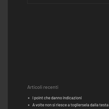
Articoli recenti
I point che danno indicazioni
A volte non si riesce a togliersela dalla testa