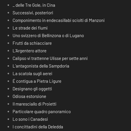
_ delle Tre Gole, in Cina
Successivi, posteriori
Componimento in endecasillabi sciolti di Manzoni
Le strade dei fiumi
Uno svizzero di Bellinzona o di Lugano
Frutti da schiacciare
L’Argentero attore
Calipso vi trattenne Ulisse per sette anni
L’antagonista della Sampdoria
La scatola sugli aerei
É contigua a Pietra Ligure
Designano gli oggetti
Odiosa estorsione
Il maresciallo di Proietti
Particolare quadro panoramico
Lo sono i Canadesi
I concittadini della Deledda