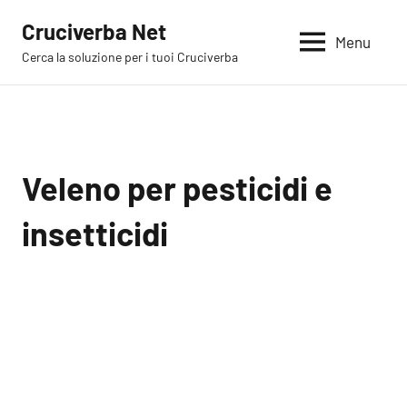
Vai
Cruciverba Net
al
Menu
Cerca la soluzione per i tuoi Cruciverba
contenuto
Veleno per pesticidi e
insetticidi