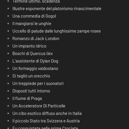
Termine ultimo, scadenza
Illustre esponente del platonismo rinascimentale
Una commedia di Gogol
Il mangiarsi le unghie
Uccello di palude dalle lunghissime zampe rosee
Romanzo di Jack London
Un impianto idrico
Boschi di Quercus ilex
L’assistente di Dylan Dog
Un formaggio valdostano
Si tagliò un orecchio
Un treppiede per i suonatori
Disposti tutti intorno
Il fiume di Praga
Un Acceleratore Di Particelle
Un cibo esotico diffuso anche in Italia
Il piccolo Stato tra Svizzera e Austria
Fu conquistata nella prima Crociata