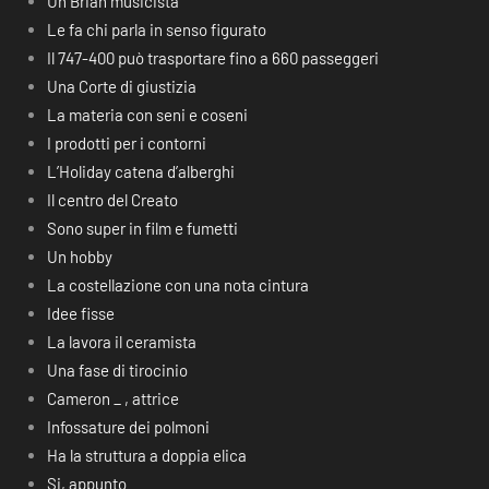
Un Brian musicista
Le fa chi parla in senso figurato
Il 747-400 può trasportare fino a 660 passeggeri
Una Corte di giustizia
La materia con seni e coseni
I prodotti per i contorni
L’Holiday catena d’alberghi
Il centro del Creato
Sono super in film e fumetti
Un hobby
La costellazione con una nota cintura
Idee fisse
La lavora il ceramista
Una fase di tirocinio
Cameron _ , attrice
Infossature dei polmoni
Ha la struttura a doppia elica
Si, appunto