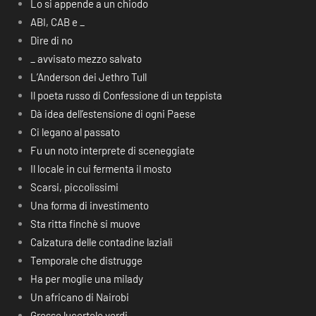
Lo si appende a un chiodo
ABI, CAB e _
Dire di no
_ avvisato mezzo salvato
L’Anderson dei Jethro Tull
Il poeta russo di Confessione di un teppista
Dà idea dell’estensione di ogni Paese
Ci legano al passato
Fu un noto interprete di sceneggiate
Il locale in cui fermenta il mosto
Scarsi, piccolissimi
Una forma di investimento
Sta ritta finchè si muove
Calzatura delle contadine laziali
Temporale che distrugge
Ha per moglie una milady
Un africano di Nairobi
Grosse lucertole verdi