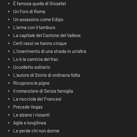
É famosa quella di Giosafat
Un Foro di Roma
Un assassino come Edipo
L’arma con il tamburo
La capitale del Cantone del Vallese
Certi rasoi ne hanno cinque
L’inserimento di una strada in un’altra
Lo è la camicia del frac
Uccelletto solitario
L’autore di Storie di ordinaria follia
Ricoprono le pigne
Il romanziere di Senza famiglia
La nocciola dei Francesi
Precede Vegas
Le alzano i rissanti
Agile e longilinea
Le perde chi non dorme