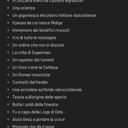
In Svizzera esercita il potere legislativo
Una scienza
Un gigantesco elicottero militare statunitense
Il passo da cui nasce l’Adige
Immemore dei benefici ricevuti
Il re di tutte le montagne
Un ordine che non si discute
La città di Superman
Un reporter dei fumetti
Un fiore come la Cattleya
Un Roman musicista
Contratti dal freddo
Una scivolata sul fondo sdrucciolevole
Teoria sull’origine delle specie
Butta i soldi dalla finestra
Fu a capo della Lega di Delo
Aiutò Gesù a portare la croce
Minerale che dà il rame