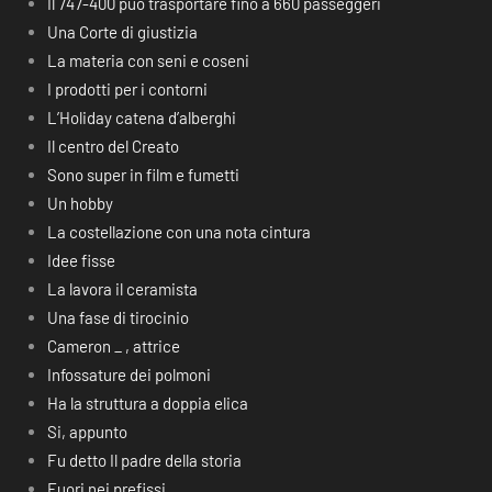
Il 747-400 può trasportare fino a 660 passeggeri
Una Corte di giustizia
La materia con seni e coseni
I prodotti per i contorni
L’Holiday catena d’alberghi
Il centro del Creato
Sono super in film e fumetti
Un hobby
La costellazione con una nota cintura
Idee fisse
La lavora il ceramista
Una fase di tirocinio
Cameron _ , attrice
Infossature dei polmoni
Ha la struttura a doppia elica
Si, appunto
Fu detto Il padre della storia
Fuori nei prefissi