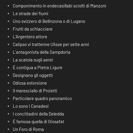
Componimento in endecasillabi sciolti di Manzoni
Le strade dei fiumi
Uno svizzero di Bellinzona o di Lugano
Frutti da schiacciare
L’Argentero attore
Calipso vi trattenne Ulisse per sette anni
L’antagonista della Sampdoria
La scatola sugli aerei
É contigua a Pietra Ligure
Designano gli oggetti
Odiosa estorsione
Il maresciallo di Proietti
Particolare quadro panoramico
Lo sono i Canadesi
I concittadini della Deledda
É famosa quella di Giosafat
Un Foro di Roma