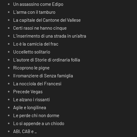
Un assassino come Edipo
L’arma con il tamburo
La capitale del Cantone del Vallese
Certi rasoi ne hanno cinque
L’inserimento di una strada in un’altra
Lo è la camicia del frac
Uccelletto solitario
L’autore di Storie di ordinaria follia
Ricoprono le pigne
Il romanziere di Senza famiglia
La nocciola dei Francesi
Precede Vegas
Le alzano i rissanti
Agile e longilinea
Le perde chi non dorme
Lo si appende a un chiodo
ABI, CAB e _