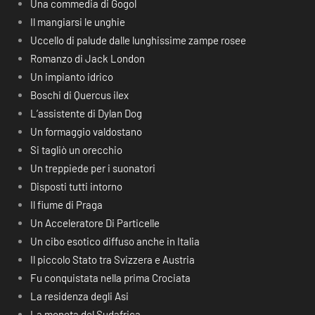
Una commedia di Gogol
Il mangiarsi le unghie
Uccello di palude dalle lunghissime zampe rosee
Romanzo di Jack London
Un impianto idrico
Boschi di Quercus ilex
L’assistente di Dylan Dog
Un formaggio valdostano
Si tagliò un orecchio
Un treppiede per i suonatori
Disposti tutti intorno
Il fiume di Praga
Un Acceleratore Di Particelle
Un cibo esotico diffuso anche in Italia
Il piccolo Stato tra Svizzera e Austria
Fu conquistata nella prima Crociata
La residenza degli Asi
La moneta del Sudafrica