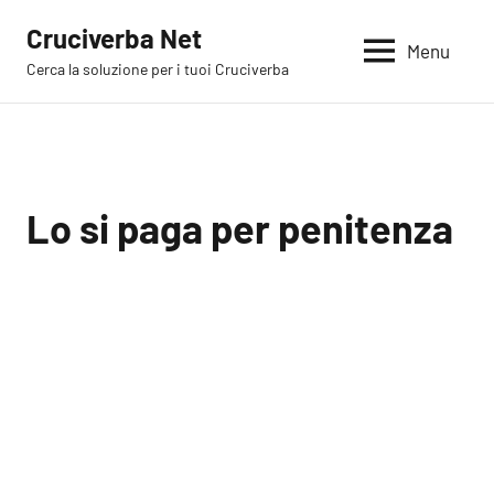
Vai
Cruciverba Net
al
Menu
Cerca la soluzione per i tuoi Cruciverba
contenuto
Lo si paga per penitenza