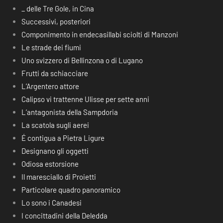
_ delle Tre Gole, in Cina
Successivi, posteriori
Componimento in endecasillabi sciolti di Manzoni
Le strade dei fiumi
Uno svizzero di Bellinzona o di Lugano
Frutti da schiacciare
L’Argentero attore
Calipso vi trattenne Ulisse per sette anni
L’antagonista della Sampdoria
La scatola sugli aerei
É contigua a Pietra Ligure
Designano gli oggetti
Odiosa estorsione
Il maresciallo di Proietti
Particolare quadro panoramico
Lo sono i Canadesi
I concittadini della Deledda