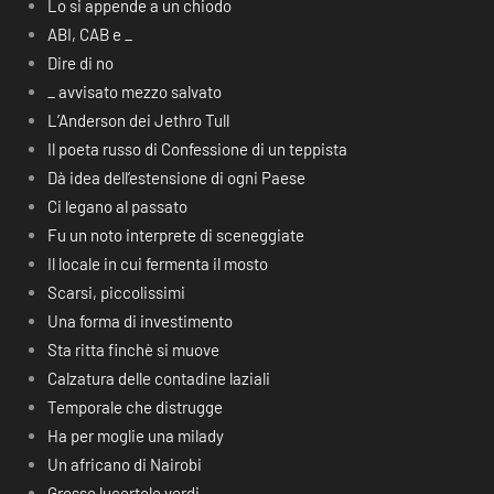
Lo si appende a un chiodo
ABI, CAB e _
Dire di no
_ avvisato mezzo salvato
L’Anderson dei Jethro Tull
Il poeta russo di Confessione di un teppista
Dà idea dell’estensione di ogni Paese
Ci legano al passato
Fu un noto interprete di sceneggiate
Il locale in cui fermenta il mosto
Scarsi, piccolissimi
Una forma di investimento
Sta ritta finchè si muove
Calzatura delle contadine laziali
Temporale che distrugge
Ha per moglie una milady
Un africano di Nairobi
Grosse lucertole verdi