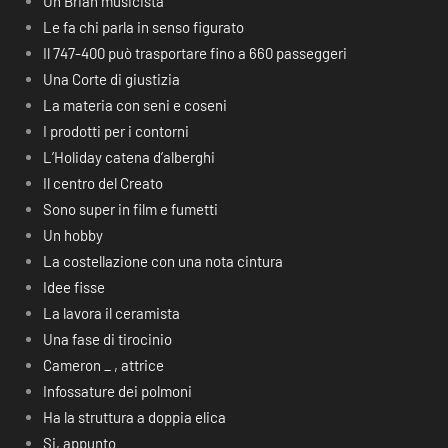
Un Brian musicista
Le fa chi parla in senso figurato
Il 747-400 può trasportare fino a 660 passeggeri
Una Corte di giustizia
La materia con seni e coseni
I prodotti per i contorni
L’Holiday catena d’alberghi
Il centro del Creato
Sono super in film e fumetti
Un hobby
La costellazione con una nota cintura
Idee fisse
La lavora il ceramista
Una fase di tirocinio
Cameron _ , attrice
Infossature dei polmoni
Ha la struttura a doppia elica
Si, appunto