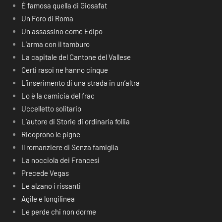
É famosa quella di Giosafat
Un Foro di Roma
Un assassino come Edipo
L’arma con il tamburo
La capitale del Cantone del Vallese
Certi rasoi ne hanno cinque
L’inserimento di una strada in un’altra
Lo è la camicia del frac
Uccelletto solitario
L’autore di Storie di ordinaria follia
Ricoprono le pigne
Il romanziere di Senza famiglia
La nocciola dei Francesi
Precede Vegas
Le alzano i rissanti
Agile e longilinea
Le perde chi non dorme