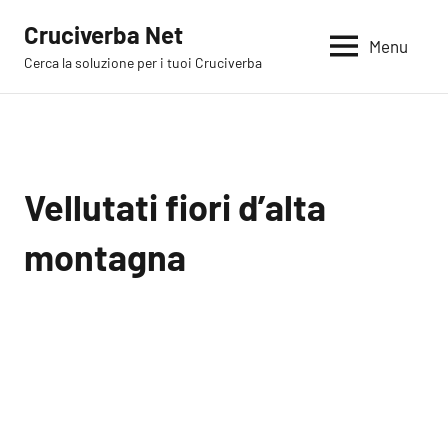
Vai
Cruciverba Net
al
Menu
Cerca la soluzione per i tuoi Cruciverba
contenuto
Vellutati fiori d’alta
montagna