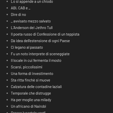
Lo si appende a un chiodo
ABI, CAB e _
Dire di no
_ avvisato mezzo salvato
L’Anderson dei Jethro Tull
Il poeta russo di Confessione di un teppista
Dà idea dell’estensione di ogni Paese
Ci legano al passato
Fu un noto interprete di sceneggiate
Il locale in cui fermenta il mosto
Scarsi, piccolissimi
Una forma di investimento
Sta ritta finchè si muove
Calzatura delle contadine laziali
Temporale che distrugge
Ha per moglie una milady
Un africano di Nairobi
Grosse lucertole verdi