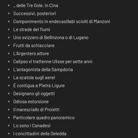
_ delle Tre Gole, in Cina
Successivi, posteriori
Componimento in endecasillabi sciolti di Manzoni
Le strade dei fiumi
Uno svizzero di Bellinzona o di Lugano
Frutti da schiacciare
L’Argentero attore
Calipso vi trattenne Ulisse per sette anni
L’antagonista della Sampdoria
La scatola sugli aerei
É contigua a Pietra Ligure
Designano gli oggetti
Odiosa estorsione
Il maresciallo di Proietti
Particolare quadro panoramico
Lo sono i Canadesi
I concittadini della Deledda