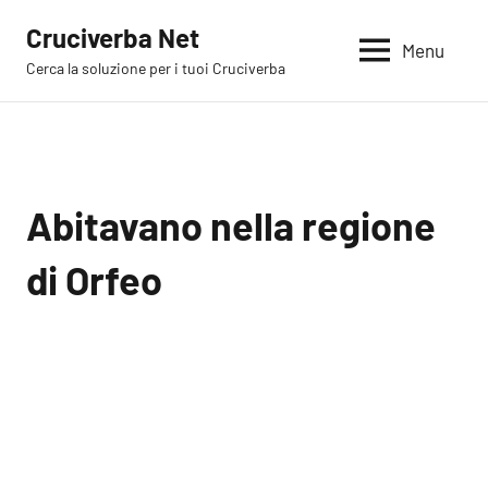
Vai
Cruciverba Net
al
Menu
Cerca la soluzione per i tuoi Cruciverba
contenuto
Abitavano nella regione
di Orfeo