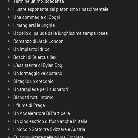
Termine ultimo, scadenza
Illustre esponente del platonismo rinascimentale
Una commedia di Gogol
Il mangiarsi le unghie
Uccello di palude dalle lunghissime zampe rosee
Romanzo di Jack London
Un impianto idrico
Boschi di Quercus ilex
L’assistente di Dylan Dog
Un formaggio valdostano
Si tagliò un orecchio
Un treppiede per i suonatori
Disposti tutti intorno
Il fiume di Praga
Un Acceleratore Di Particelle
Un cibo esotico diffuso anche in Italia
Il piccolo Stato tra Svizzera e Austria
Fu conquistata nella prima Crociata