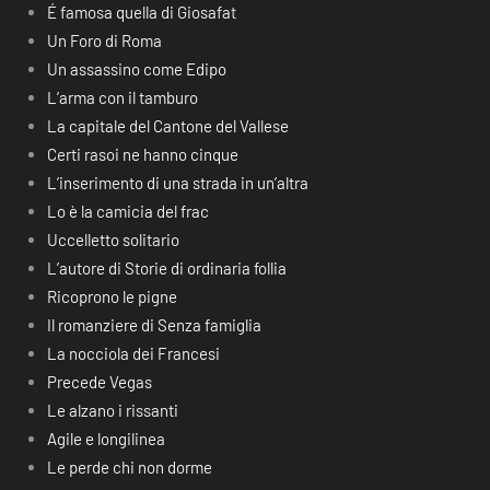
É famosa quella di Giosafat
Un Foro di Roma
Un assassino come Edipo
L’arma con il tamburo
La capitale del Cantone del Vallese
Certi rasoi ne hanno cinque
L’inserimento di una strada in un’altra
Lo è la camicia del frac
Uccelletto solitario
L’autore di Storie di ordinaria follia
Ricoprono le pigne
Il romanziere di Senza famiglia
La nocciola dei Francesi
Precede Vegas
Le alzano i rissanti
Agile e longilinea
Le perde chi non dorme