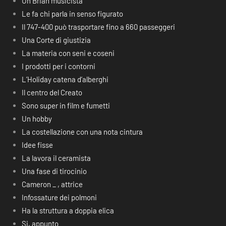
Un Brian musicista
Le fa chi parla in senso figurato
Il 747-400 può trasportare fino a 660 passeggeri
Una Corte di giustizia
La materia con seni e coseni
I prodotti per i contorni
L’Holiday catena d’alberghi
Il centro del Creato
Sono super in film e fumetti
Un hobby
La costellazione con una nota cintura
Idee fisse
La lavora il ceramista
Una fase di tirocinio
Cameron _ , attrice
Infossature dei polmoni
Ha la struttura a doppia elica
Si, appunto